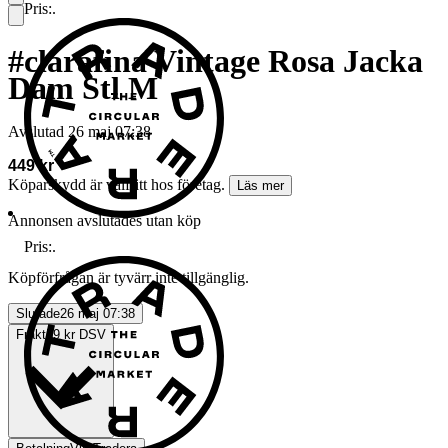
Pris:
.
#clarafina Vintage Rosa Jacka
Dam Stl M
Avslutad
26 maj 07:38
449 kr
Köparskydd är valfritt hos företag.
Läs mer
Annonsen avslutades utan köp
Pris:
.
Köpförfrågan är tyvärr inte tillgänglig.
Slutade
26 maj 07:38
Frakt
59 kr DSV