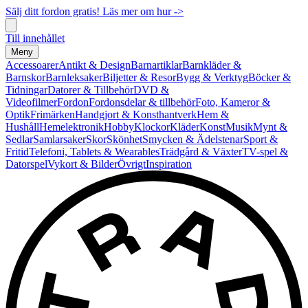
Sälj ditt fordon gratis! Läs mer om hur ->
Till innehållet
Meny
Accessoarer
Antikt & Design
Barnartiklar
Barnkläder &
Barnskor
Barnleksaker
Biljetter & Resor
Bygg & Verktyg
Böcker &
Tidningar
Datorer & Tillbehör
DVD &
Videofilmer
Fordon
Fordonsdelar & tillbehör
Foto, Kameror &
Optik
Frimärken
Handgjort & Konsthantverk
Hem &
Hushåll
Hemelektronik
Hobby
Klockor
Kläder
Konst
Musik
Mynt &
Sedlar
Samlarsaker
Skor
Skönhet
Smycken & Ädelstenar
Sport &
Fritid
Telefoni, Tablets & Wearables
Trädgård & Växter
TV-spel &
Datorspel
Vykort & Bilder
Övrigt
Inspiration