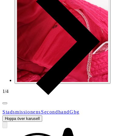
1
/
4
StadsmissionensSecondhandGbg
Hoppa över karusell