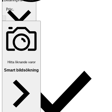
Betalning
Via Tradera
Pris:
.
Välj till köparskydd
Hitta liknande varor
Smart bildsökning