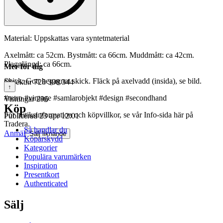
Material: Uppskattas vara syntetmaterial
Axelmått: ca 52cm. Bystmått: ca 66cm. Muddmått: ca 42cm.
Plagglängd: ca 66cm.
Mer för dig
Skick: Gott begagnat skick. Fläck på axelvadd (insida), se bild.
Objektnr
728 308 344
↑
#retro #vintage #samlarobjekt #design #secondhand
Visningar
296
Köp
För butiksinformation och köpvillkor, se vår Info-sida här på
Publicerad
23 apr 12:01
Tradera.
Så handlar du
Anmäl
Sälj liknande
Köparskydd
Kategorier
Populära varumärken
Inspiration
Presentkort
Authenticated
Sälj