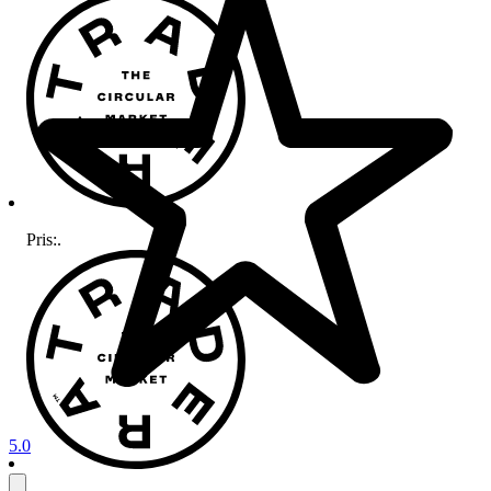
Pris:
.
5.0