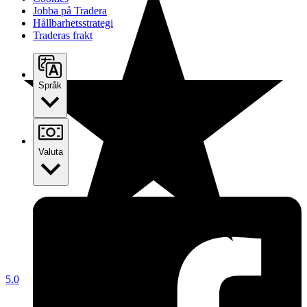
Jobba på Tradera
Hållbarhetsstrategi
Traderas frakt
Språk
Valuta
5.0