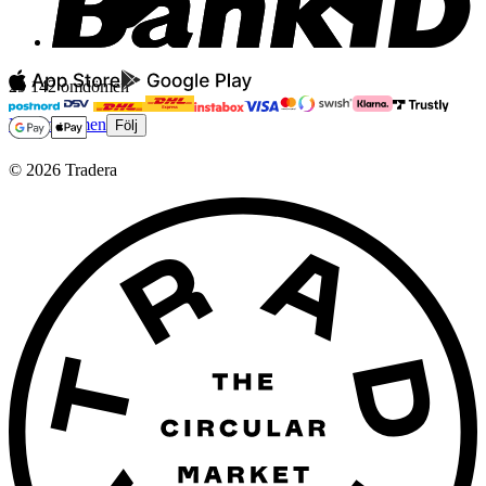
29 142 omdömen
Läs omdömen
Följ
©
2026
Tradera