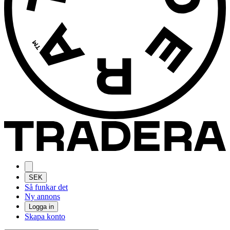
SEK
Så funkar det
Ny annons
Logga in
Skapa konto