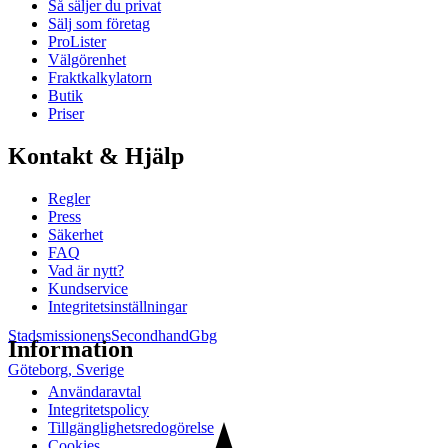
Så säljer du privat
Sälj som företag
ProLister
Välgörenhet
Fraktkalkylatorn
Butik
Priser
Kontakt & Hjälp
Regler
Press
Säkerhet
FAQ
Vad är nytt?
Kundservice
Integritetsinställningar
StadsmissionensSecondhandGbg
Information
Göteborg
,
Sverige
Användaravtal
Integritetspolicy
Tillgänglighetsredogörelse
Cookies