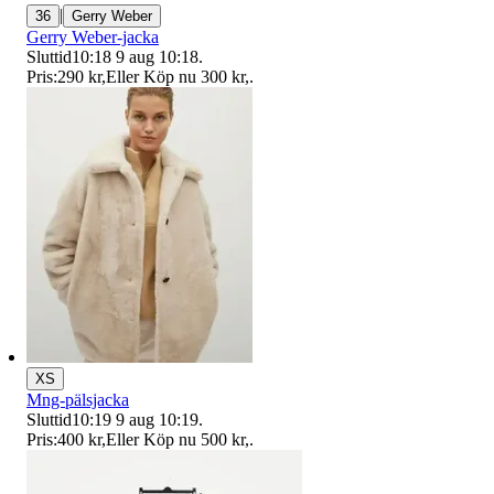
|
36
Gerry Weber
Gerry Weber-jacka
Sluttid
10:18
9 aug 10:18
.
Pris:
290 kr
,
Eller Köp nu
300 kr
,
.
XS
Mng-pälsjacka
Sluttid
10:19
9 aug 10:19
.
Pris:
400 kr
,
Eller Köp nu
500 kr
,
.