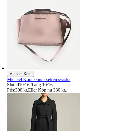
Michael Kors
Michael Kors-skinnaxelremsväska
Sluttid
10:16
9 aug 10:16
.
Pris:
300 kr
,
Eller Köp nu
330 kr
,
.