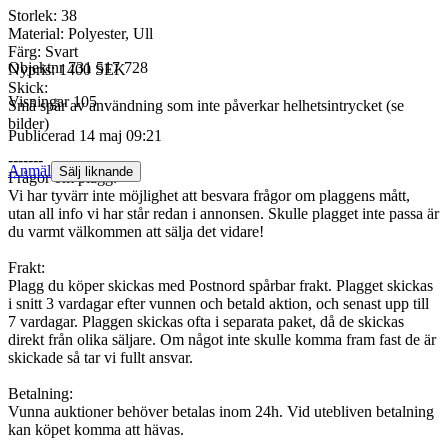
Storlek: 38
Material: Polyester, Ull
Färg: Svart
Objektnr
731 517 728
Nypris: 1400 SEK
Skick:
Visningar
105
Små spår av användning som inte påverkar helhetsintrycket (se
bilder)
Publicerad
14 maj 09:21
-------
Anmäl
Sälj liknande
Frågor om plagg:
Vi har tyvärr inte möjlighet att besvara frågor om plaggens mått,
utan all info vi har står redan i annonsen. Skulle plagget inte passa är
du varmt välkommen att sälja det vidare!
Frakt:
Plagg du köper skickas med Postnord spårbar frakt. Plagget skickas
i snitt 3 vardagar efter vunnen och betald aktion, och senast upp till
7 vardagar. Plaggen skickas ofta i separata paket, då de skickas
direkt från olika säljare. Om något inte skulle komma fram fast de är
skickade så tar vi fullt ansvar.
Betalning:
Vunna auktioner behöver betalas inom 24h. Vid utebliven betalning
kan köpet komma att hävas.