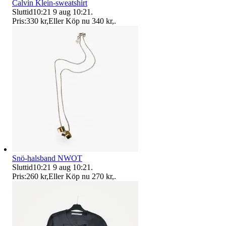
Calvin Klein-sweatshirt
Sluttid
10:21
9 aug 10:21
.
Pris:
330 kr
,
Eller Köp nu
340 kr
,
.
Snö-halsband NWOT
Sluttid
10:21
9 aug 10:21
.
Pris:
260 kr
,
Eller Köp nu
270 kr
,
.