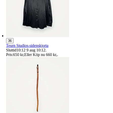
36
Teurn Studios-sidenskjorta
Sluttid
10:12
9 aug 10:12
.
Pris:
650 kr
,
Eller Köp nu
660 kr
,
.