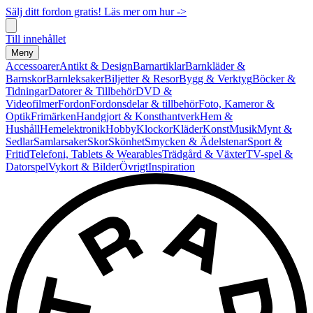
Sälj ditt fordon gratis! Läs mer om hur ->
Till innehållet
Meny
Accessoarer
Antikt & Design
Barnartiklar
Barnkläder &
Barnskor
Barnleksaker
Biljetter & Resor
Bygg & Verktyg
Böcker &
Tidningar
Datorer & Tillbehör
DVD &
Videofilmer
Fordon
Fordonsdelar & tillbehör
Foto, Kameror &
Optik
Frimärken
Handgjort & Konsthantverk
Hem &
Hushåll
Hemelektronik
Hobby
Klockor
Kläder
Konst
Musik
Mynt &
Sedlar
Samlarsaker
Skor
Skönhet
Smycken & Ädelstenar
Sport &
Fritid
Telefoni, Tablets & Wearables
Trädgård & Växter
TV-spel &
Datorspel
Vykort & Bilder
Övrigt
Inspiration