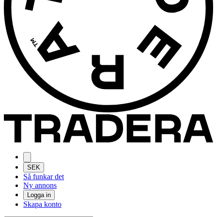
SEK
Så funkar det
Ny annons
Logga in
Skapa konto