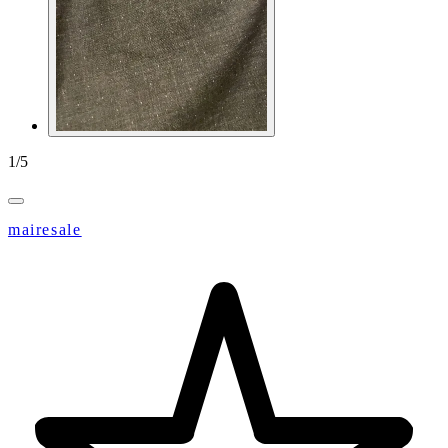
1
/
5
mairesale