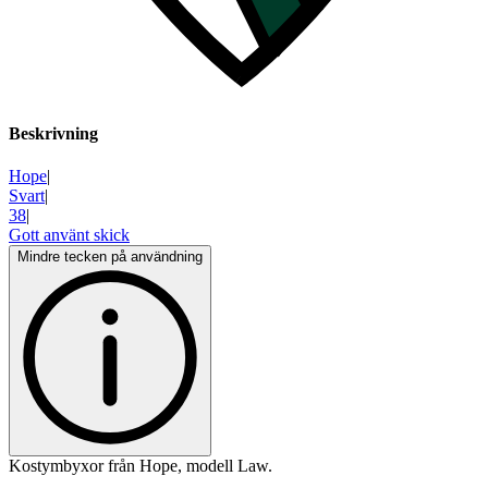
Beskrivning
Hope
|
Svart
|
38
|
Gott använt skick
Mindre tecken på användning
Kostymbyxor från Hope, modell Law.