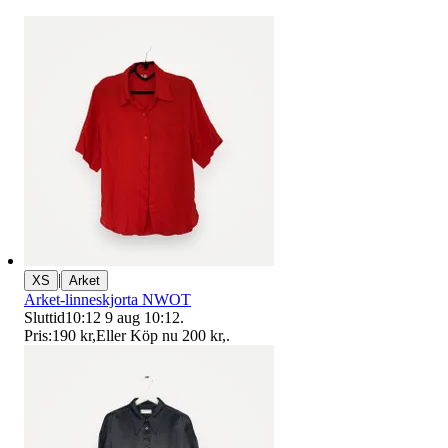
|
XS
Arket
Arket-linneskjorta NWOT
Sluttid
10:12
9 aug 10:12
.
Pris:
190 kr
,
Eller Köp nu
200 kr
,
.