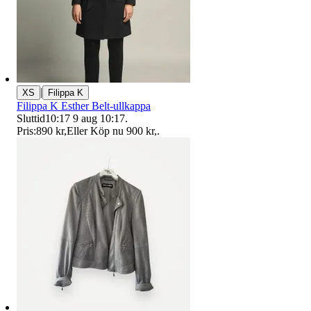
|
XS
Filippa K
Filippa K Esther Belt-ullkappa
Sluttid
10:17
9 aug 10:17
.
Pris:
890 kr
,
Eller Köp nu
900 kr
,
.