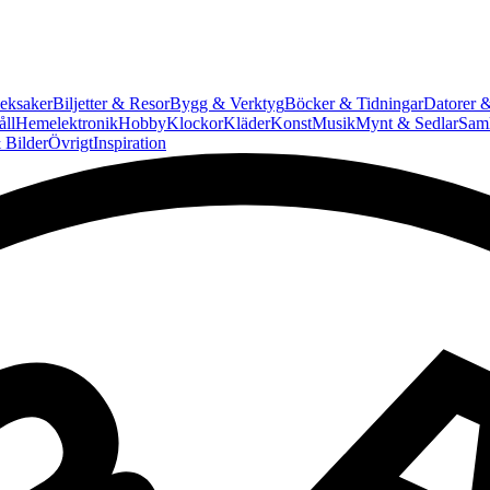
eksaker
Biljetter & Resor
Bygg & Verktyg
Böcker & Tidningar
Datorer &
ll
Hemelektronik
Hobby
Klockor
Kläder
Konst
Musik
Mynt & Sedlar
Saml
 Bilder
Övrigt
Inspiration