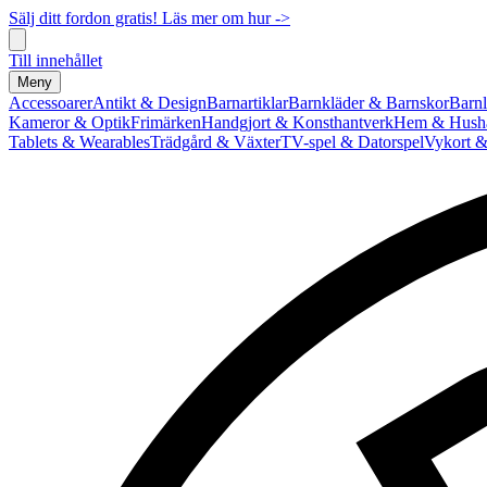
Sälj ditt fordon gratis! Läs mer om hur ->
Till innehållet
Meny
Accessoarer
Antikt & Design
Barnartiklar
Barnkläder & Barnskor
Barnl
Kameror & Optik
Frimärken
Handgjort & Konsthantverk
Hem & Hushå
Tablets & Wearables
Trädgård & Växter
TV-spel & Datorspel
Vykort &