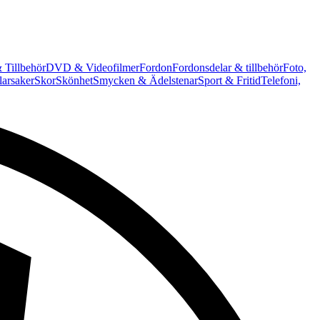
 Tillbehör
DVD & Videofilmer
Fordon
Fordonsdelar & tillbehör
Foto,
arsaker
Skor
Skönhet
Smycken & Ädelstenar
Sport & Fritid
Telefoni,