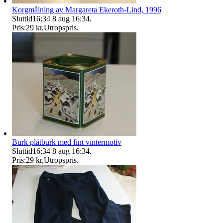
Korgmålning av Margareta Ekeroth-Lind, 1996
Sluttid
16:34
8 aug 16:34
.
Pris:
29 kr
,
Utropspris
.
Burk plåtburk med fint vintermotiv
Sluttid
16:34
8 aug 16:34
.
Pris:
29 kr
,
Utropspris
.