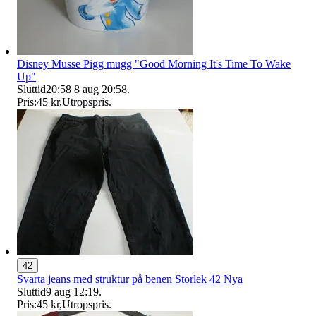
Disney Musse Pigg mugg "Good Morning It's Time To Wake
Up"
Sluttid
20:58
8 aug 20:58
.
Pris:
45 kr
,
Utropspris
.
42
Svarta jeans med struktur på benen Storlek 42 Nya
Sluttid
9 aug 12:19
.
Pris:
45 kr
,
Utropspris
.