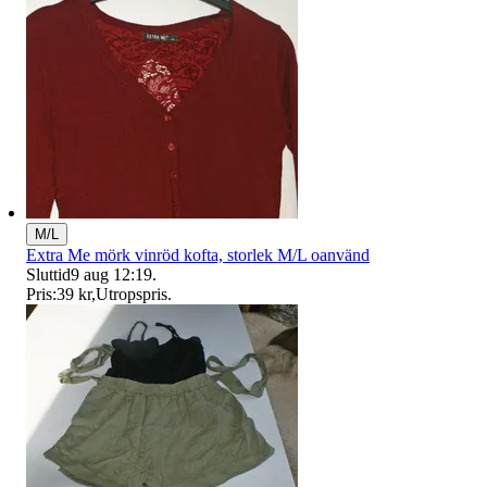
M/L
Extra Me mörk vinröd kofta, storlek M/L oanvänd
Sluttid
9 aug 12:19
.
Pris:
39 kr
,
Utropspris
.