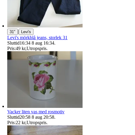
|
31"
Levi's
Levi's mörkblå jeans, storlek 31
Sluttid
16:34
8 aug 16:34
.
Pris:
49 kr
,
Utropspris
.
Vacker liten vas med rosmotiv
Sluttid
20:58
8 aug 20:58
.
Pris:
22 kr
,
Utropspris
.