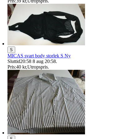
Pris:
39 kr
,
Utropspris
.
S
MICAS svart body storlek S Ny
Sluttid
20:58
8 aug 20:58
.
Pris:
40 kr
,
Utropspris
.
S