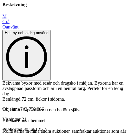
Beskrivning
M
|
Grå
|
Oanvänt
Helt ny och aldrig använd
Bekväma byxor med resår och dragsko i midjan. Byxorna har en
avslappnad passform och är i en neutral färg. Perfekt för en ledig
dag.
Benlängd 72 cm, fickor i sidorna.
Objektnr
742 750 886
Titta NOGA på bilderna och bedöm själva.
Visningar
21
Hundar finns i hemmet
Publicerad
30 jul 12:27
Kolla gärna in mina andra auktioner, samfraktar auktioner som går