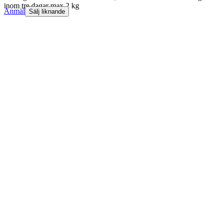
inom tre dagar max 2 kg
Anmäl
Sälj liknande