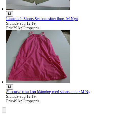
M
Linne och Shorts Set som sitter ihop. M Nytt
Sluttid
9 aug 12:19
.
Pris:
39 kr
,
Utropspris
.
M
Shecurve rosa kort klänning med shorts under M Ny
Sluttid
9 aug 12:19
.
Pris:
49 kr
,
Utropspris
.