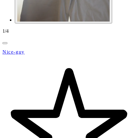
1
/
4
Nice-guy