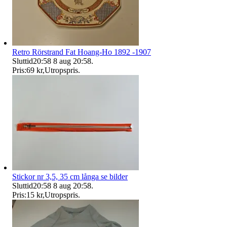
Retro Rörstrand Fat Hoang-Ho 1892 -1907
Sluttid
20:58
8 aug 20:58
.
Pris:
69 kr
,
Utropspris
.
Stickor nr 3,5, 35 cm långa se bilder
Sluttid
20:58
8 aug 20:58
.
Pris:
15 kr
,
Utropspris
.