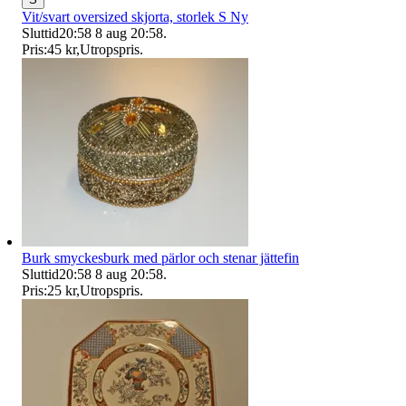
Vit/svart oversized skjorta, storlek S Ny
Sluttid
20:58
8 aug 20:58
.
Pris:
45 kr
,
Utropspris
.
Burk smyckesburk med pärlor och stenar jättefin
Sluttid
20:58
8 aug 20:58
.
Pris:
25 kr
,
Utropspris
.