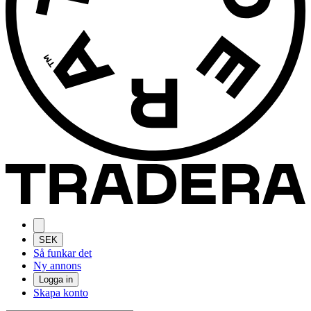
SEK
Så funkar det
Ny annons
Logga in
Skapa konto