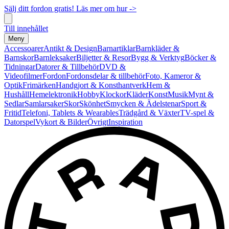
Sälj ditt fordon gratis! Läs mer om hur ->
Till innehållet
Meny
Accessoarer
Antikt & Design
Barnartiklar
Barnkläder &
Barnskor
Barnleksaker
Biljetter & Resor
Bygg & Verktyg
Böcker &
Tidningar
Datorer & Tillbehör
DVD &
Videofilmer
Fordon
Fordonsdelar & tillbehör
Foto, Kameror &
Optik
Frimärken
Handgjort & Konsthantverk
Hem &
Hushåll
Hemelektronik
Hobby
Klockor
Kläder
Konst
Musik
Mynt &
Sedlar
Samlarsaker
Skor
Skönhet
Smycken & Ädelstenar
Sport &
Fritid
Telefoni, Tablets & Wearables
Trädgård & Växter
TV-spel &
Datorspel
Vykort & Bilder
Övrigt
Inspiration