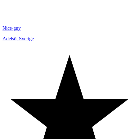
Nice-guy
Adelsö
,
Sverige