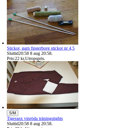
Stickor, garn fingerborg stickor nr 4,5
Sluttid
20:58
8 aug 20:58
.
Pris:
22 kr
,
Utropspris
.
S/M
Tigeranx vinröda träningstights
Sluttid
20:58
8 aug 20:58
.