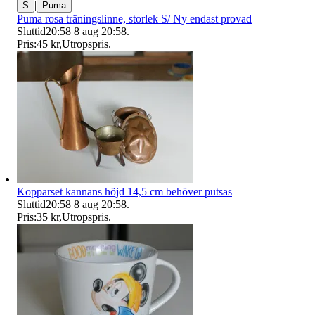
|
S
Puma
Puma rosa träningslinne, storlek S/ Ny endast provad
Sluttid
20:58
8 aug 20:58
.
Pris:
45 kr
,
Utropspris
.
Kopparset kannans höjd 14,5 cm behöver putsas
Sluttid
20:58
8 aug 20:58
.
Pris:
35 kr
,
Utropspris
.