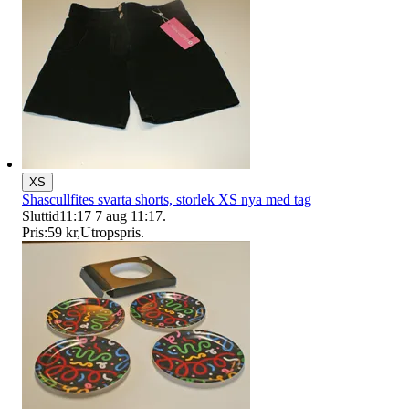
XS
Shascullfites svarta shorts, storlek XS nya med tag
Sluttid
11:17
7 aug 11:17
.
Pris:
59 kr
,
Utropspris
.