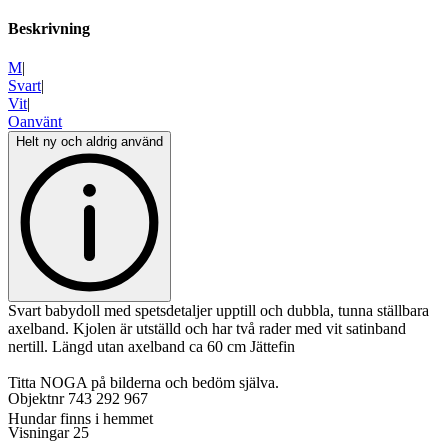
Beskrivning
M
|
Svart
|
Vit
|
Oanvänt
Helt ny och aldrig använd
Svart babydoll med spetsdetaljer upptill och dubbla, tunna ställbara
axelband. Kjolen är utställd och har två rader med vit satinband
nertill. Längd utan axelband ca 60 cm Jättefin
Titta NOGA på bilderna och bedöm själva.
Objektnr
743 292 967
Hundar finns i hemmet
Visningar
25