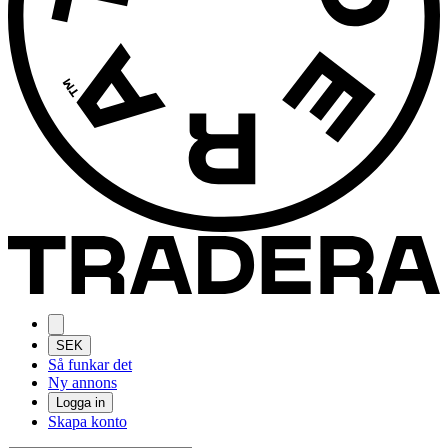
SEK
Så funkar det
Ny annons
Logga in
Skapa konto