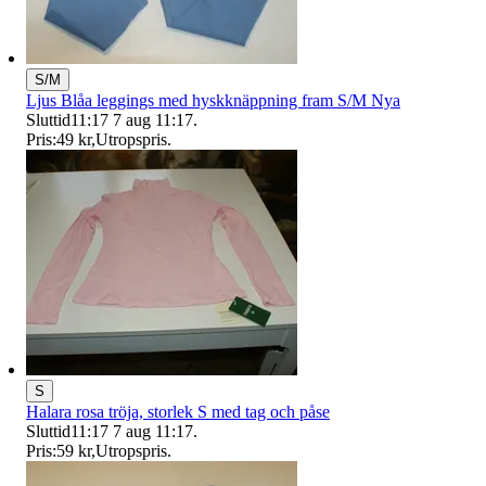
S/M
Ljus Blåa leggings med hyskknäppning fram S/M Nya
Sluttid
11:17
7 aug 11:17
.
Pris:
49 kr
,
Utropspris
.
S
Halara rosa tröja, storlek S med tag och påse
Sluttid
11:17
7 aug 11:17
.
Pris:
59 kr
,
Utropspris
.