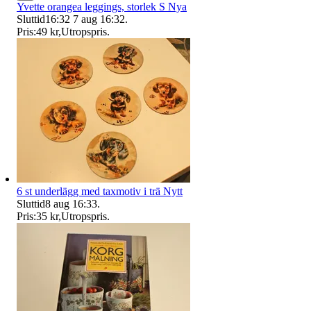
Yvette orangea leggings, storlek S Nya
Sluttid
16:32
7 aug 16:32
.
Pris:
49 kr
,
Utropspris
.
6 st underlägg med taxmotiv i trä Nytt
Sluttid
8 aug 16:33
.
Pris:
35 kr
,
Utropspris
.