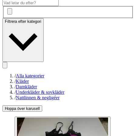
Filtrera efter kategori
/
Alla kategorier
/
Kläder
/
Damkläder
/
Underkläder & sovkläder
/
Nattlinnen & negligéer
Hoppa över karusell