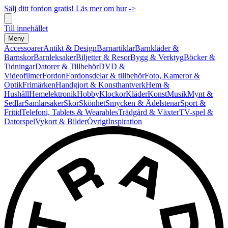
Sälj ditt fordon gratis! Läs mer om hur ->
Till innehållet
Meny
Accessoarer
Antikt & Design
Barnartiklar
Barnkläder &
Barnskor
Barnleksaker
Biljetter & Resor
Bygg & Verktyg
Böcker &
Tidningar
Datorer & Tillbehör
DVD &
Videofilmer
Fordon
Fordonsdelar & tillbehör
Foto, Kameror &
Optik
Frimärken
Handgjort & Konsthantverk
Hem &
Hushåll
Hemelektronik
Hobby
Klockor
Kläder
Konst
Musik
Mynt &
Sedlar
Samlarsaker
Skor
Skönhet
Smycken & Ädelstenar
Sport &
Fritid
Telefoni, Tablets & Wearables
Trädgård & Växter
TV-spel &
Datorspel
Vykort & Bilder
Övrigt
Inspiration