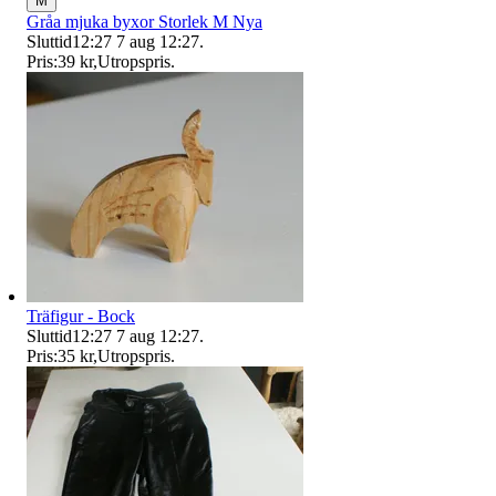
M
Gråa mjuka byxor Storlek M Nya
Sluttid
12:27
7 aug 12:27
.
Pris:
39 kr
,
Utropspris
.
Träfigur - Bock
Sluttid
12:27
7 aug 12:27
.
Pris:
35 kr
,
Utropspris
.