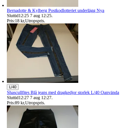
Bernadotte & Kylberg Postkodlotteriet underlägg Nya
Sluttid
12:25
7 aug 12:25
.
Pris:
18 kr
,
Utropspris
.
L/40
Shascullfites Blå jeans med dragkedjor storlek L/40 Oanvända
Sluttid
12:27
7 aug 12:27
.
Pris:
89 kr
,
Utropspris
.