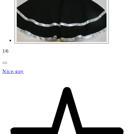
1
/
6
Nice-guy