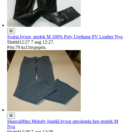
M
Svarta byxor, storlek M 100% Poly Urethane PV Leather Nya
Sluttid
12:27
7 aug 12:27
.
Pris:
79 kr
,
Utropspris
.
M
Shascullfites Melody ljusblå byxor utsvängda ben storlek M
Nya
Sluttid
12:28
7 aug 12:28
.