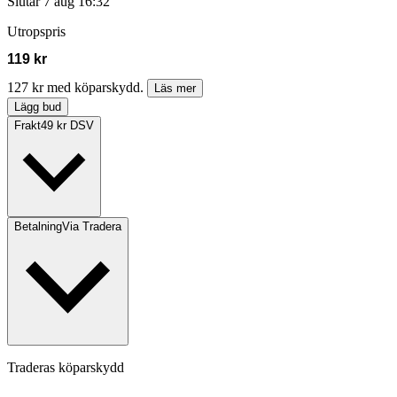
Slutar
7 aug 16:32
Utropspris
119 kr
127 kr med köparskydd.
Läs mer
Lägg bud
Frakt
49 kr DSV
Betalning
Via Tradera
Traderas köparskydd