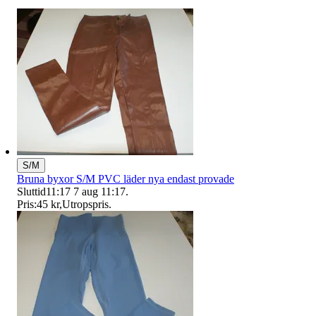
S/M
Bruna byxor S/M PVC läder nya endast provade
Sluttid
11:17
7 aug 11:17
.
Pris:
45 kr
,
Utropspris
.