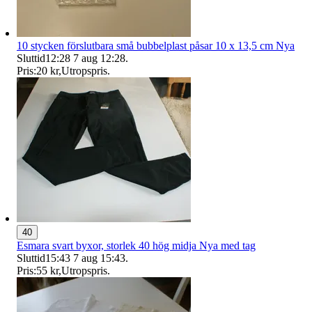
10 stycken förslutbara små bubbelplast påsar 10 x 13,5 cm Nya
Sluttid
12:28
7 aug 12:28
.
Pris:
20 kr
,
Utropspris
.
40
Esmara svart byxor, storlek 40 hög midja Nya med tag
Sluttid
15:43
7 aug 15:43
.
Pris:
55 kr
,
Utropspris
.