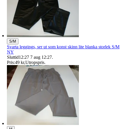
S/M
Svarta leggings, ser ut som konst skinn lite blanka storlek S/M
NY
Sluttid
12:27
7 aug 12:27
.
Pris:
49 kr
,
Utropspris
.