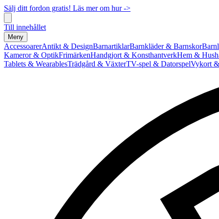
Sälj ditt fordon gratis! Läs mer om hur ->
Till innehållet
Meny
Accessoarer
Antikt & Design
Barnartiklar
Barnkläder & Barnskor
Barnl
Kameror & Optik
Frimärken
Handgjort & Konsthantverk
Hem & Hushå
Tablets & Wearables
Trädgård & Växter
TV-spel & Datorspel
Vykort &