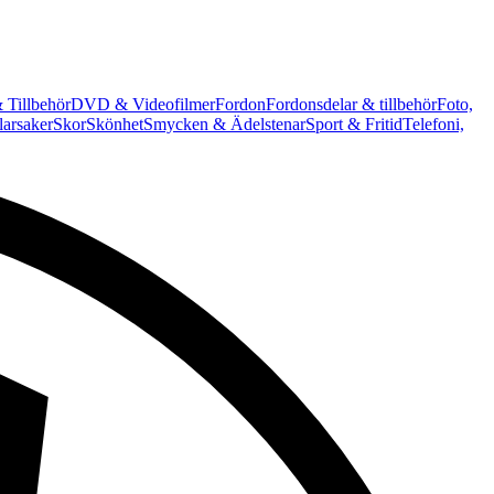
 Tillbehör
DVD & Videofilmer
Fordon
Fordonsdelar & tillbehör
Foto,
arsaker
Skor
Skönhet
Smycken & Ädelstenar
Sport & Fritid
Telefoni,