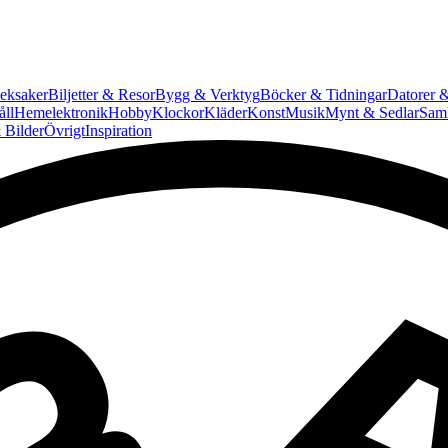
eksaker
Biljetter & Resor
Bygg & Verktyg
Böcker & Tidningar
Datorer &
ll
Hemelektronik
Hobby
Klockor
Kläder
Konst
Musik
Mynt & Sedlar
Saml
 Bilder
Övrigt
Inspiration