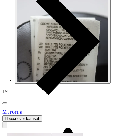
1
/
4
Myrorna
Hoppa över karusell