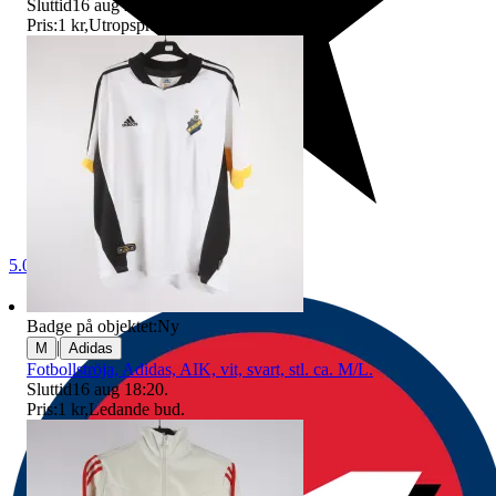
Sluttid
16 aug 20:44
.
Pris:
1 kr
,
Utropspris
.
5.0
Badge på objektet:
Ny
|
M
Adidas
Fotbollströja, Adidas, AIK, vit, svart, stl. ca. M/L.
Sluttid
16 aug 18:20
.
Pris:
1 kr
,
Ledande bud
.