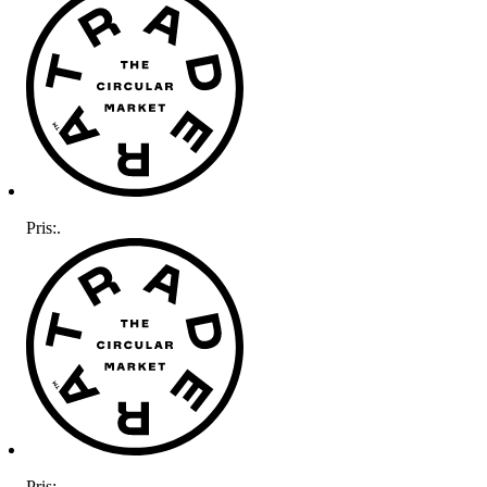
Pris:
.
Pris:
.