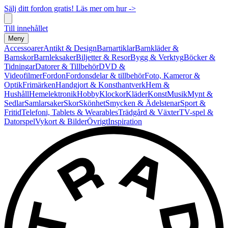
Sälj ditt fordon gratis! Läs mer om hur ->
Till innehållet
Meny
Accessoarer
Antikt & Design
Barnartiklar
Barnkläder &
Barnskor
Barnleksaker
Biljetter & Resor
Bygg & Verktyg
Böcker &
Tidningar
Datorer & Tillbehör
DVD &
Videofilmer
Fordon
Fordonsdelar & tillbehör
Foto, Kameror &
Optik
Frimärken
Handgjort & Konsthantverk
Hem &
Hushåll
Hemelektronik
Hobby
Klockor
Kläder
Konst
Musik
Mynt &
Sedlar
Samlarsaker
Skor
Skönhet
Smycken & Ädelstenar
Sport &
Fritid
Telefoni, Tablets & Wearables
Trädgård & Växter
TV-spel &
Datorspel
Vykort & Bilder
Övrigt
Inspiration