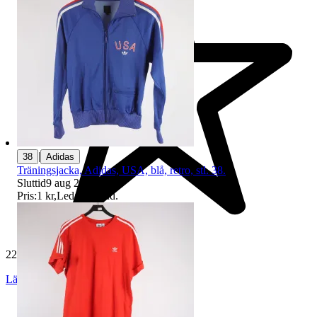
|
38
Adidas
Träningsjacka, Adidas, USA, blå, retro, stl. 38.
Sluttid
9 aug 21:40
.
Pris:
1 kr
,
Ledande bud
.
229 584 omdömen
Läs omdömen
Följ