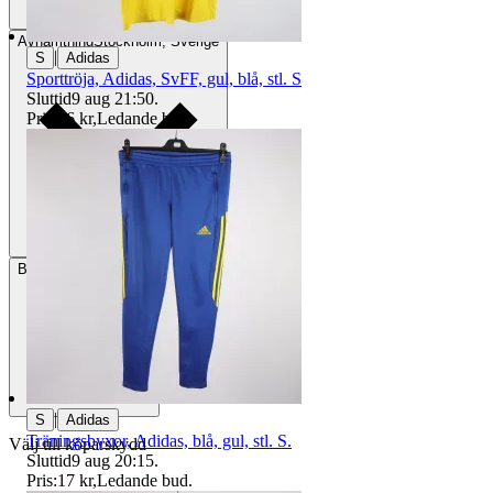
Avhämtning
Stockholm, Sverige
|
S
Adidas
Sporttröja, Adidas, SvFF, gul, blå, stl. S
Sluttid
9 aug 21:50
.
Pris:
26 kr
,
Ledande bud
.
Betalning
Via Tradera
|
S
Adidas
Träningsbyxor, Adidas, blå, gul, stl. S.
Välj till köparskydd
Sluttid
9 aug 20:15
.
Pris:
17 kr
,
Ledande bud
.