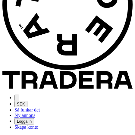
SEK
Så funkar det
Ny annons
Logga in
Skapa konto