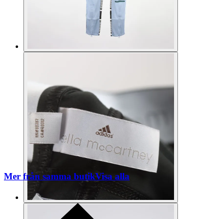
Mer från samma butik
Visa alla