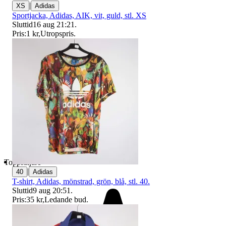
|
XS
Adidas
Sportjacka, Adidas, AIK, vit, guld, stl. XS
Sluttid
16 aug 21:21
.
Pris:
1 kr
,
Utropspris
.
Toppsäljare
|
40
Adidas
T-shirt, Adidas, mönstrad, grön, blå, stl. 40.
Sluttid
9 aug 20:51
.
Pris:
35 kr
,
Ledande bud
.