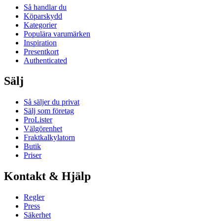
Så handlar du
Köparskydd
Kategorier
Populära varumärken
Inspiration
Presentkort
Authenticated
Sälj
Så säljer du privat
Sälj som företag
ProLister
Välgörenhet
Fraktkalkylatorn
Butik
Priser
Kontakt & Hjälp
Regler
Press
Säkerhet