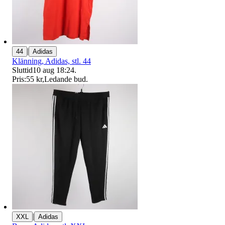
|
44
Adidas
Klänning, Adidas, stl. 44
Sluttid
10 aug 18:24
.
Pris:
55 kr
,
Ledande bud
.
|
XXL
Adidas