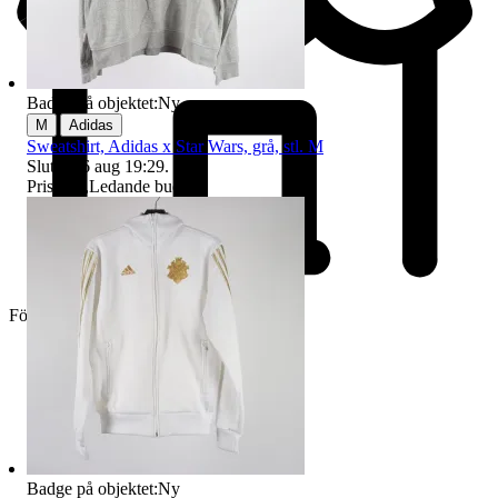
Badge på objektet:
Ny
|
M
Adidas
Sweatshirt, Adidas x Star Wars, grå, stl. M
Sluttid
16 aug 19:29
.
Pris:
1 kr
,
Ledande bud
.
Företag
Badge på objektet:
Ny