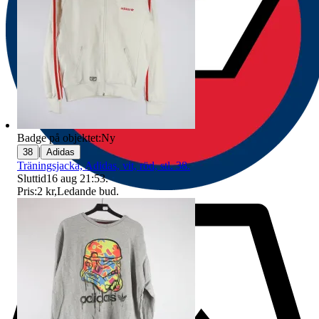
Badge på objektet:
Ny
|
38
Adidas
Träningsjacka, Adidas, vit, röd, stl. 38.
Sluttid
16 aug 21:53
.
Pris:
2 kr
,
Ledande bud
.