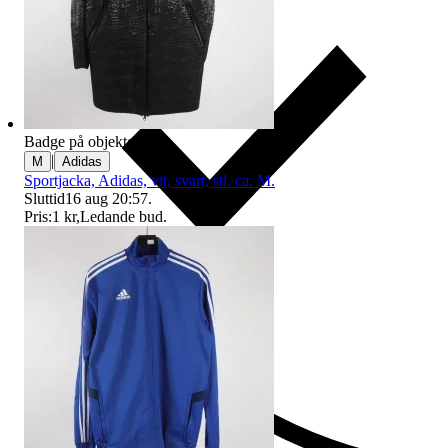
Badge på objektet:
Ny
|
M
Adidas
Sportjacka, Adidas, vit, svart, stl. ca. M.
Sluttid
16 aug 20:57
.
Pris:
1 kr
,
Ledande bud
.
Ersättning om du inte får din vara