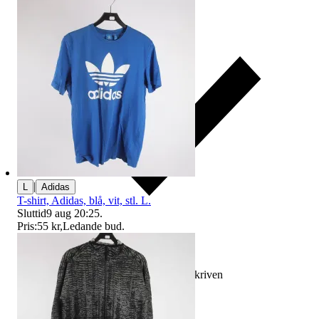
|
L
Adidas
T-shirt, Adidas, blå, vit, stl. L.
Sluttid
9 aug 20:25
.
Pris:
55 kr
,
Ledande bud
.
Ersättning om varan inte är som beskriven