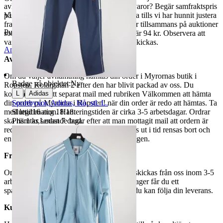
avhämtning. Vill du att vi samfraktar fler varor? Begär samfraktspris
på din Traderasida och vänta med att betala tills vi har hunnit justera
Visningar
108
fraktpriset. Vi samfraktar upp till fyra varor tillsammans på auktioner
Publicerad
8 maj 21:42
som avslutas samma dag. Samfraktspriset är 94 kr. Observera att
varor märkta endast avhämtning inte kan skickas.
Anmäl
Sälj liknande
Avhämtning
Om du väljer avhämtning hämtas din order i Myrornas butik i
Badge på objektet:
Ny
Ropsten, Kolargatan 2 efter den har blivit packad av oss. Du
|
L
Adidas
kommer att få ett separat mail med rubriken Välkommen att hämta
Sportbyxor, Adidas, blå, stl. L.
din order på Myrorna i Ropsten! när din order är redo att hämtas. Ta
Sluttid
16 aug 18:18
.
med legitimation. Hanteringstiden är cirka 3-5 arbetsdagar. Ordrar
Pris:
1 kr
,
Ledande bud
.
ska hämtas senast 7 dagar efter att man mottagit mail att ordern är
redo för avhämtning. Ordrar som ej hämtas ut i tid rensas bort och
en avgift på 84 kr dras av från återbetalningen.
Frakt
Om du har valt frakt kommer din vara att skickas från oss inom 3-5
arbetsdagar. När din vara har lämnat vårt lager får du ett
spårningsnummer av DSV inom kort där du kan följa din leverans.
Kundservice