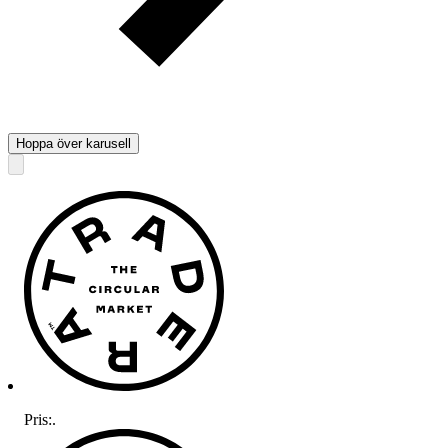
Hoppa över karusell
Pris:
.