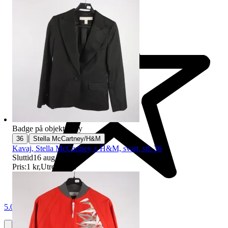
Badge på objektet:
Ny
|
36
Stella McCartney/H&M
Kavaj, Stella McCartney x H&M, svart, stl. 36
Sluttid
16 aug 19:45
.
Pris:
1 kr
,
Utropspris
.
5.0