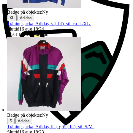
Badge på objektet:
Ny
|
XL
Adidas
Träningsjacka, Adidas, vit, blå, stl. ca. L/XL.
Sluttid
16 aug 18:24
.
Pris:
1 kr
,
Ledande bud
.
Badge på objektet:
Ny
|
S
Adidas
Träningsjacka, Adidas, lila, grön, blå, stl. S/M.
Sluttid
16 aug 18:23
.