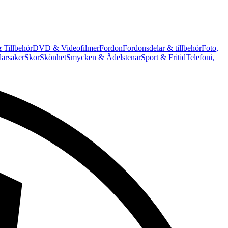
 Tillbehör
DVD & Videofilmer
Fordon
Fordonsdelar & tillbehör
Foto,
arsaker
Skor
Skönhet
Smycken & Ädelstenar
Sport & Fritid
Telefoni,