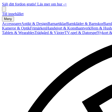
Sälj ditt fordon gratis! Läs mer om hur ->
Till innehållet
Meny
Accessoarer
Antikt & Design
Barnartiklar
Barnkläder & Barnskor
Barnl
Kameror & Optik
Frimärken
Handgjort & Konsthantverk
Hem & Hushå
Tablets & Wearables
Trädgård & Växter
TV-spel & Datorspel
Vykort &