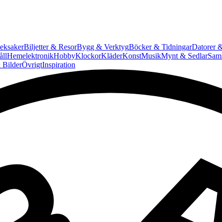
eksaker
Biljetter & Resor
Bygg & Verktyg
Böcker & Tidningar
Datorer &
ll
Hemelektronik
Hobby
Klockor
Kläder
Konst
Musik
Mynt & Sedlar
Saml
 Bilder
Övrigt
Inspiration