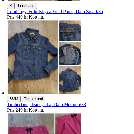
|
S
Lundhags
Lundhags, Friluftsbyxa Field Pants, Dam Small/36
Pris:
449 kr
,
Köp nu
.
|
38/M
Timberland
Timberland, Jeansjacka, Dam Medium/38
Pris:
249 kr
,
Köp nu
.