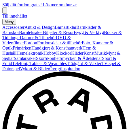
Sälj ditt fordon gratis! Läs mer om hur ->
Till innehållet
Meny
Accessoarer
Antikt & Design
Barnartiklar
Barnkläder &
Barnskor
Barnleksaker
Biljetter & Resor
Bygg & Verktyg
Böcker &
Tidningar
Datorer & Tillbehör
DVD &
Videofilmer
Fordon
Fordonsdelar & tillbehör
Foto, Kameror &
Optik
Frimärken
Handgjort & Konsthantverk
Hem &
Hushåll
Hemelektronik
Hobby
Klockor
Kläder
Konst
Musik
Mynt &
Sedlar
Samlarsaker
Skor
Skönhet
Smycken & Ädelstenar
Sport &
Fritid
Telefoni, Tablets & Wearables
Trädgård & Växter
TV-spel &
Datorspel
Vykort & Bilder
Övrigt
Inspiration