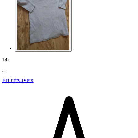
1
/
8
Friluftslivets