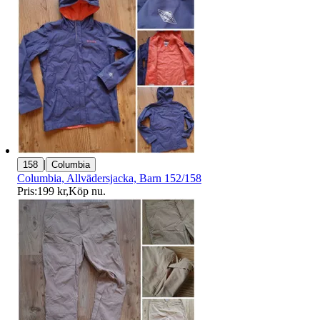
|
158
Columbia
Columbia, Allvädersjacka, Barn 152/158
Pris:
199 kr
,
Köp nu
.