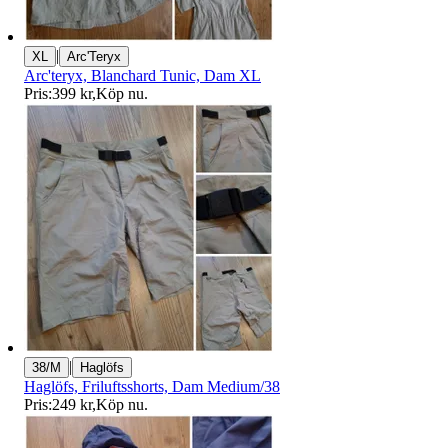
|
XL
Arc'Teryx
Arc'teryx, Blanchard Tunic, Dam XL
Pris:
399 kr
,
Köp nu
.
|
38/M
Haglöfs
Haglöfs, Friluftsshorts, Dam Medium/38
Pris:
249 kr
,
Köp nu
.