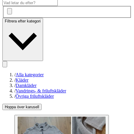
Filtrera efter kategori
/
Alla kategorier
/
Kläder
/
Damkläder
/
Vandrings- & friluftskläder
/
Övriga friluftskläder
Hoppa över karusell