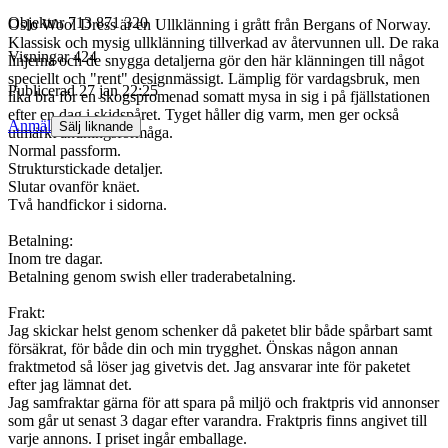
Objektnr
713 871 320
Oslo Wool Dress är en Ullklänning i grått från Bergans of Norway.
Klassisk och mysig ullklänning tillverkad av återvunnen ull. De raka
Visningar
424
linjerna och de snygga detaljerna gör den här klänningen till något
speciellt och "rent" designmässigt. Lämplig för vardagsbruk, men
Publicerad
27 jan 22:25
lika bra för en skogspromenad somatt mysa in sig i på fjällstationen
efter en dag i skidspåret. Tyget håller dig varm, men ger också
Anmäl
Sälj liknande
utmärkt andningsförmåga.
Normal passform.
Strukturstickade detaljer.
Slutar ovanför knäet.
Två handfickor i sidorna.
Betalning:
Inom tre dagar.
Betalning genom swish eller traderabetalning.
Frakt:
Jag skickar helst genom schenker då paketet blir både spårbart samt
försäkrat, för både din och min trygghet. Önskas någon annan
fraktmetod så löser jag givetvis det. Jag ansvarar inte för paketet
efter jag lämnat det.
Jag samfraktar gärna för att spara på miljö och fraktpris vid annonser
som går ut senast 3 dagar efter varandra. Fraktpris finns angivet till
varje annons. I priset ingår emballage.