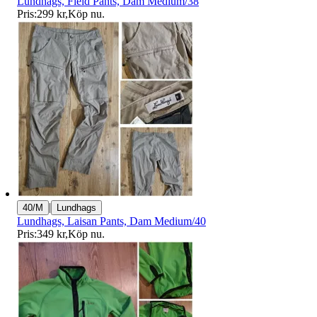
Lundhags, Field Pants, Dam Medium/38
Pris:
299 kr
,
Köp nu
.
|
40/M
Lundhags
Lundhags, Laisan Pants, Dam Medium/40
Pris:
349 kr
,
Köp nu
.