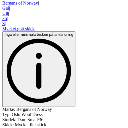
Bergans of Norway
|
Grå
|
Ull
|
36
|
S
|
Mycket gott skick
Inga eller minimala tecken på användning
Märke: Bergans of Norway
Typ: Oslo Wool Dress
Storlek: Dam Small/36
Skick: Mycket fint skick