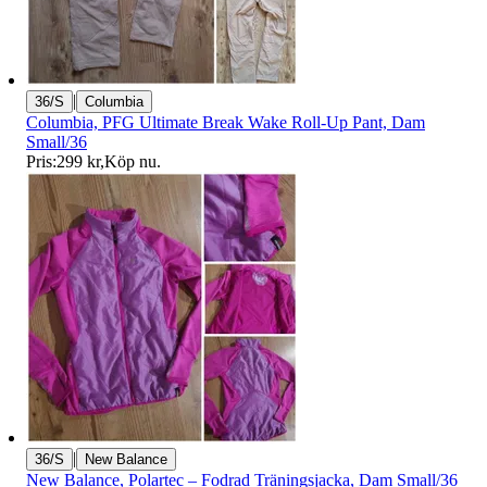
|
36/S
Columbia
Columbia, PFG Ultimate Break Wake Roll-Up Pant, Dam
Small/36
Pris:
299 kr
,
Köp nu
.
|
36/S
New Balance
New Balance, Polartec – Fodrad Träningsjacka, Dam Small/36