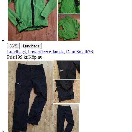
|
36/S
Lundhags
Lundhags, Powerfleece Jamsk, Dam Small/36
Pris:
199 kr
,
Köp nu
.