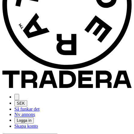
SEK
Så funkar det
Ny annons
Logga in
Skapa konto