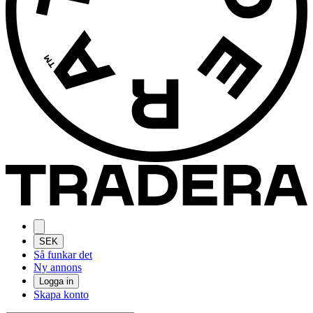
SEK
Så funkar det
Ny annons
Logga in
Skapa konto