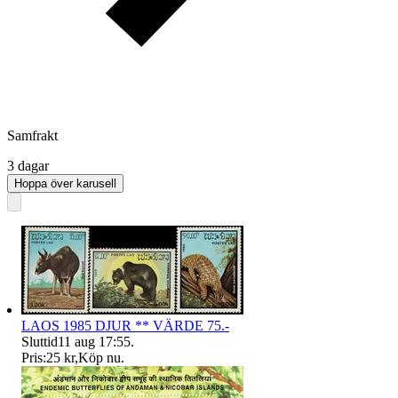
Samfrakt
3 dagar
Hoppa över karusell
LAOS 1985 DJUR ** VÄRDE 75.-
Sluttid
11 aug 17:55
.
Pris:
25 kr
,
Köp nu
.