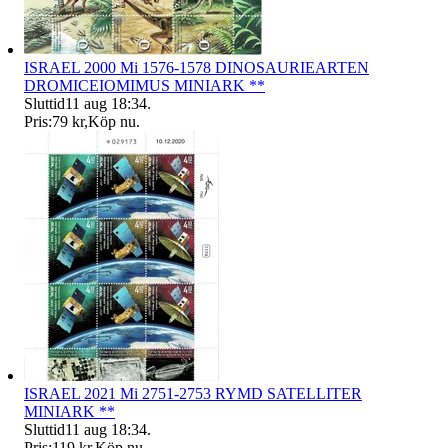
ISRAEL 2000 Mi 1576-1578 DINOSAURIEARTEN
DROMICEIOMIMUS MINIARK **
Sluttid
11 aug 18:34
.
Pris:
79 kr
,
Köp nu
.
ISRAEL 2021 Mi 2751-2753 RYMD SATELLITER
MINIARK **
Sluttid
11 aug 18:34
.
Pris:
119 kr
,
Köp nu
.