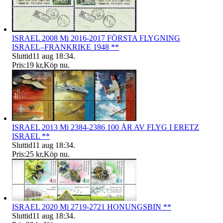
ISRAEL 2008 Mi 2016-2017 FÖRSTA FLYGNING
ISRAEL–FRANKRIKE 1948 **
Sluttid
11 aug 18:34
.
Pris:
19 kr
,
Köp nu
.
ISRAEL 2013 Mi 2384-2386 100 ÅR AV FLYG I ERETZ
ISRAEL **
Sluttid
11 aug 18:34
.
Pris:
25 kr
,
Köp nu
.
ISRAEL 2020 Mi 2719-2721 HONUNGSBIN **
Sluttid
11 aug 18:34
.