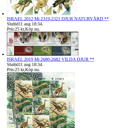
ISRAEL 2012 Mi 2319-2321 DJUR NATURVÅRD **
Sluttid
11 aug 18:34
.
Pris:
25 kr
,
Köp nu
.
ISRAEL 2019 Mi 2680-2682 VILDA DJUR **
Sluttid
11 aug 18:34
.
Pris:
25 kr
,
Köp nu
.