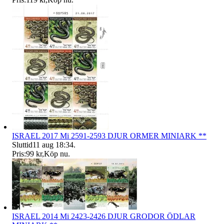
ISRAEL 2017 Mi 2591-2593 DJUR ORMER MINIARK **
Sluttid
11 aug 18:34
.
Pris:
99 kr
,
Köp nu
.
ISRAEL 2014 Mi 2423-2426 DJUR GRODOR ÖDLAR