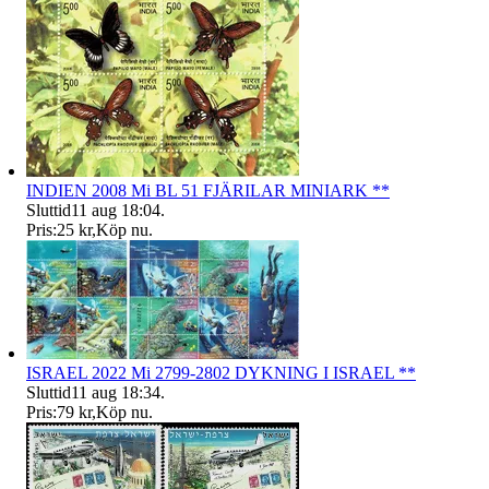
INDIEN 2008 Mi BL 51 FJÄRILAR MINIARK **
Sluttid
11 aug 18:04
.
Pris:
25 kr
,
Köp nu
.
ISRAEL 2022 Mi 2799-2802 DYKNING I ISRAEL **
Sluttid
11 aug 18:34
.
Pris:
79 kr
,
Köp nu
.