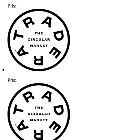
Pris:
.
Pris:
.