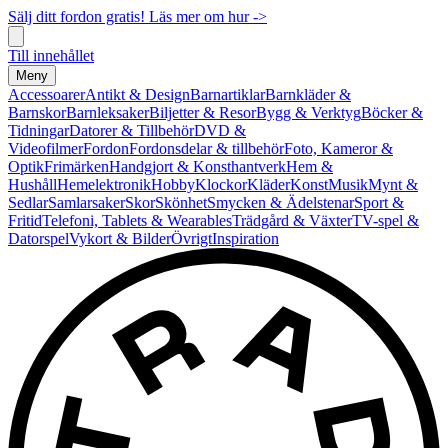
Sälj ditt fordon gratis! Läs mer om hur ->
Till innehållet
Meny
Accessoarer
Antikt & Design
Barnartiklar
Barnkläder &
Barnskor
Barnleksaker
Biljetter & Resor
Bygg & Verktyg
Böcker &
Tidningar
Datorer & Tillbehör
DVD &
Videofilmer
Fordon
Fordonsdelar & tillbehör
Foto, Kameror &
Optik
Frimärken
Handgjort & Konsthantverk
Hem &
Hushåll
Hemelektronik
Hobby
Klockor
Kläder
Konst
Musik
Mynt &
Sedlar
Samlarsaker
Skor
Skönhet
Smycken & Ädelstenar
Sport &
Fritid
Telefoni, Tablets & Wearables
Trädgård & Växter
TV-spel &
Datorspel
Vykort & Bilder
Övrigt
Inspiration