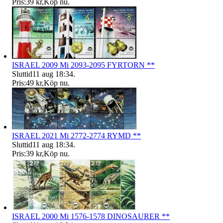
Pris:
39 kr
,
Köp nu
.
ISRAEL 2009 Mi 2093-2095 FYRTORN **
Sluttid
11 aug 18:34
.
Pris:
49 kr
,
Köp nu
.
ISRAEL 2021 Mi 2772-2774 RYMD **
Sluttid
11 aug 18:34
.
Pris:
39 kr
,
Köp nu
.
ISRAEL 2000 Mi 1576-1578 DINOSAURER **