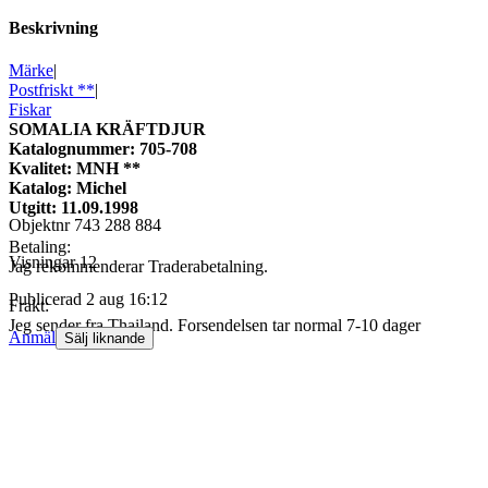
Beskrivning
Märke
|
Postfriskt **
|
Fiskar
SOMALIA KRÄFTDJUR
Katalognummer: 705-708
Kvalitet: MNH **
Katalog: Michel
Utgitt: 11.09.1998
Objektnr
743 288 884
Betaling:
Visningar
12
Jag rekommenderar Traderabetalning.
Publicerad
2 aug 16:12
Frakt:
Jeg sender fra Thailand. Forsendelsen tar normal 7-10 dager
Anmäl
Sälj liknande