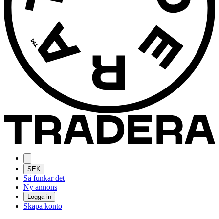
SEK
Så funkar det
Ny annons
Logga in
Skapa konto