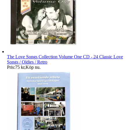
The Love Songs Collection Volume One CD - 24 Classic Love
Songs / Oldies / Retro
Pris:
75 kr
,
Köp nu
.