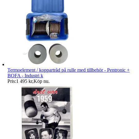
Termoelement / koppartråd på rulle med tillbehör - Pentronic +
BOFA - Industri k
Pris:
1 495 kr
,
Köp nu
.