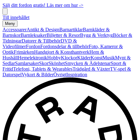
Sälj ditt fordon gratis! Läs mer om hur ->
Till innehållet
Meny
Accessoarer
Antikt & Design
Barnartiklar
Barnkläder &
Barnskor
Barnleksaker
Biljetter & Resor
Bygg & Verktyg
Böcker &
Tidningar
Datorer & Tillbehör
DVD &
Videofilmer
Fordon
Fordonsdelar & tillbehör
Foto, Kameror &
Optik
Frimärken
Handgjort & Konsthantverk
Hem &
Hushåll
Hemelektronik
Hobby
Klockor
Kläder
Konst
Musik
Mynt &
Sedlar
Samlarsaker
Skor
Skönhet
Smycken & Ädelstenar
Sport &
Fritid
Telefoni, Tablets & Wearables
Trädgård & Växter
TV-spel &
Datorspel
Vykort & Bilder
Övrigt
Inspiration