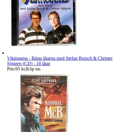
Vikingarna - Bästa låtarna med Stefan Borsch & Christer
Sjögren (CD) - 18 låtar
Pris:
95 kr
,
Köp nu
.