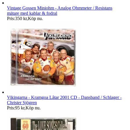
Vintage Gossen Miniohm - Analog Ohmmeter / Resistans
mätare med kablar & fodral
Pris:
350 kr
,
Köp nu
.
Vikingarna - Kramgoa Låtar 2001 CD - Dansband / Schlager -
Christer Sjögren
Pris:
95 kr
,
Köp nu
.