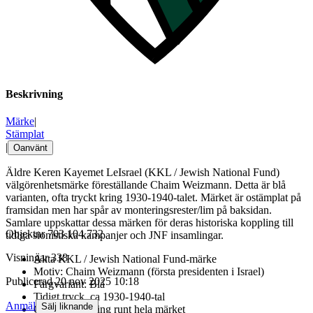
Beskrivning
Märke
|
Stämplat
|
Oanvänt
Äldre Keren Kayemet LeIsrael (KKL / Jewish National Fund)
välgörenhetsmärke föreställande Chaim Weizmann. Detta är blå
varianten, ofta tryckt kring 1930-1940-talet. Märket är ostämplat på
framsidan men har spår av monteringsrester/lim på baksidan.
Samlare uppskattar dessa märken för deras historiska koppling till
Objektnr
703 104 732
tidiga sionistiska kampanjer och JNF insamlingar.
Visningar
338
Äkta KKL / Jewish National Fund-märke
Motiv: Chaim Weizmann (första presidenten i Israel)
Publicerad
20 nov 2025 10:18
Färgvariant: Blå
Tidigt tryck, ca 1930-1940-tal
Anmäl
Sälj liknande
Original tandning runt hela märket