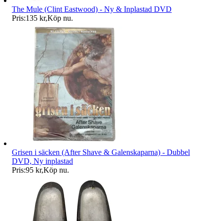
The Mule (Clint Eastwood) - Ny & Inplastad DVD
Pris:
135 kr
,
Köp nu
.
Grisen i säcken (After Shave & Galenskaparna) - Dubbel
DVD, Ny inplastad
Pris:
95 kr
,
Köp nu
.