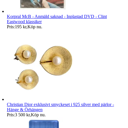
Korpral McB - Anmäld saknad - Inplastad DVD - Clint
Eastwood klassiker
Pris:
195 kr
,
Köp nu
.
Christian Dior exklusivt smyckeset i 925 silver med pärlor -
Hänge & Örhängen
Pris:
3 500 kr
,
Köp nu
.