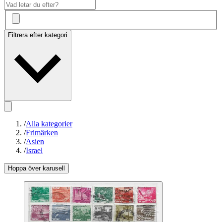
Filtrera efter kategori
/
Alla kategorier
/
Frimärken
/
Asien
/
Israel
Hoppa över karusell