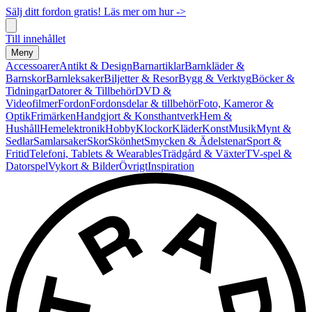
Sälj ditt fordon gratis! Läs mer om hur ->
Till innehållet
Meny
Accessoarer
Antikt & Design
Barnartiklar
Barnkläder &
Barnskor
Barnleksaker
Biljetter & Resor
Bygg & Verktyg
Böcker &
Tidningar
Datorer & Tillbehör
DVD &
Videofilmer
Fordon
Fordonsdelar & tillbehör
Foto, Kameror &
Optik
Frimärken
Handgjort & Konsthantverk
Hem &
Hushåll
Hemelektronik
Hobby
Klockor
Kläder
Konst
Musik
Mynt &
Sedlar
Samlarsaker
Skor
Skönhet
Smycken & Ädelstenar
Sport &
Fritid
Telefoni, Tablets & Wearables
Trädgård & Växter
TV-spel &
Datorspel
Vykort & Bilder
Övrigt
Inspiration