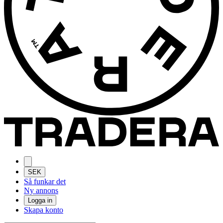
SEK
Så funkar det
Ny annons
Logga in
Skapa konto