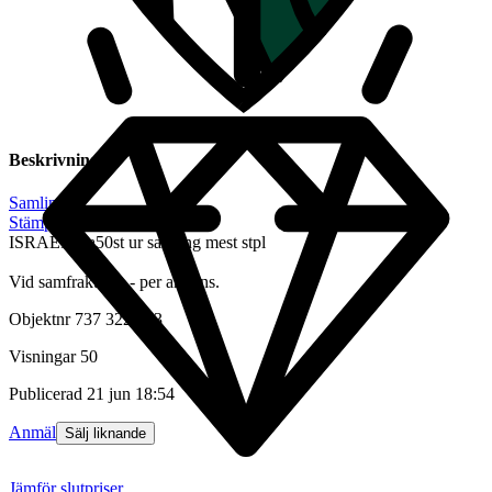
Beskrivning
Samling
|
Stämplat
ISRAEL, ca50st ur samling mest stpl
Vid samfrakt + 1.- per annons.
Objektnr
737 322 533
Visningar
50
Publicerad
21 jun 18:54
Anmäl
Sälj liknande
Jämför slutpriser