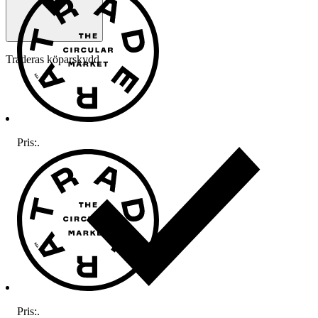
Traderas köparskydd
Pris:
.
Pris:
.