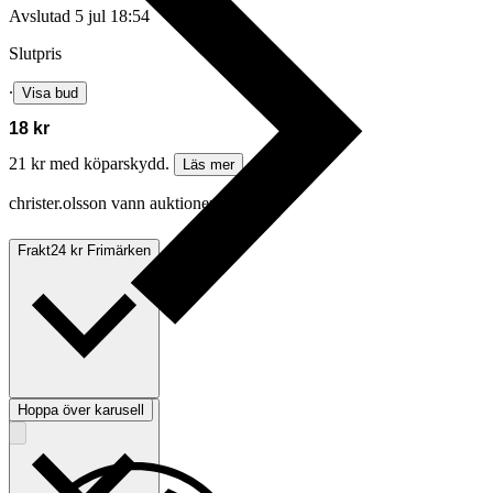
Avslutad
5 jul 18:54
Slutpris
∙
Visa bud
18 kr
21 kr med köparskydd.
Läs mer
christer.olsson vann auktionen
Frakt
24 kr Frimärken
Hoppa över karusell
Betalning
Via Tradera