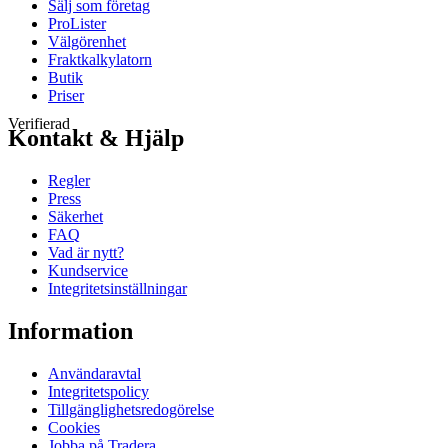
Sälj som företag
ProLister
Välgörenhet
Fraktkalkylatorn
Butik
Priser
Verifierad
Kontakt & Hjälp
Regler
Press
Säkerhet
FAQ
Vad är nytt?
Kundservice
Integritetsinställningar
Information
Användaravtal
Integritetspolicy
Tillgänglighetsredogörelse
Cookies
Jobba på Tradera