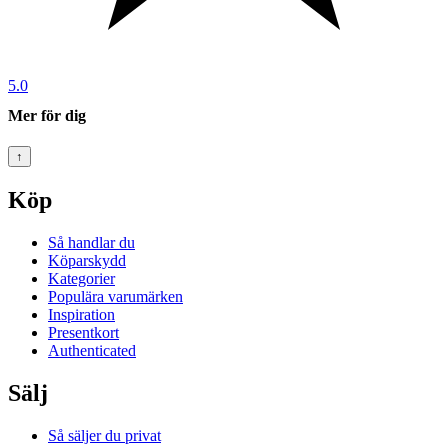
5.0
Mer för dig
↑
Köp
Så handlar du
Köparskydd
Kategorier
Populära varumärken
Inspiration
Presentkort
Authenticated
Sälj
Så säljer du privat