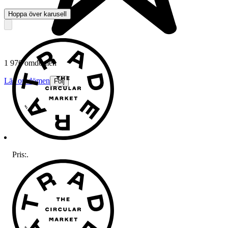
Hoppa över karusell
1 976 omdömen
Läs omdömen
Följ
Pris:
.