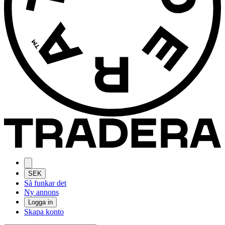
SEK
Så funkar det
Ny annons
Logga in
Skapa konto