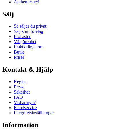
Authenticated
Sälj
Så säljer du privat
Sälj som företag
ProLister
Välgörenhet
Fraktkalkylatorn
Butik
Priser
Kontakt & Hjälp
Regler
Press
Säkerhet
FAQ
Vad är nytt?
Kundservice
Integritetsinställningar
Information