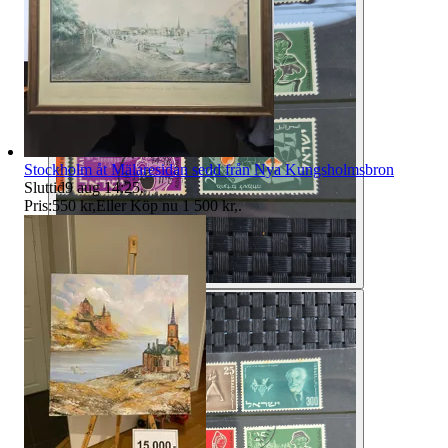
Stockholm åt Mälaresidan sedd från Nya Kungsholmsbron
Sluttid
9 aug 14:25
.
Pris:
550 kr
,
Eller Köp nu
1 500 kr
,
.