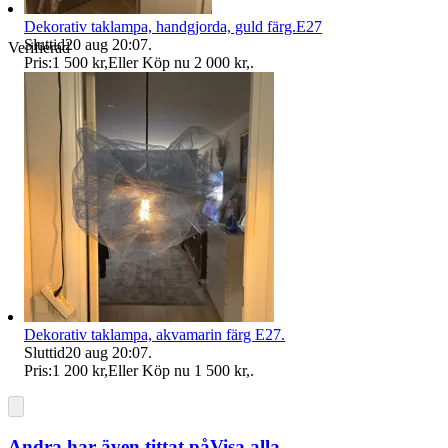
Dekorativ taklampa, handgjorda, guld färg.E27
Sluttid
20 aug 20:07
.
Verifierad
Pris:
1 500 kr
,
Eller Köp nu
2 000 kr
,
.
Dekorativ taklampa, akvamarin färg E27.
Sluttid
20 aug 20:07
.
Pris:
1 200 kr
,
Eller Köp nu
1 500 kr
,
.
Andra har även tittat på
Visa alla