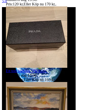
5.0
Pris:
120 kr
,
Eller Köp nu
170 kr
,
.
Ett tom kartong "PRADA"
Sluttid
16 aug 13:56
.
Pris:
150 kr
,
Eller Köp nu
160 kr
,
.