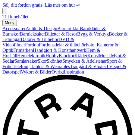
Sälj ditt fordon gratis! Läs mer om hur ->
Till innehållet
Meny
Accessoarer
Antikt & Design
Barnartiklar
Barnkläder &
Barnskor
Barnleksaker
Biljetter & Resor
Bygg & Verktyg
Böcker &
Tidningar
Datorer & Tillbehör
DVD &
Videofilmer
Fordon
Fordonsdelar & tillbehör
Foto, Kameror &
Optik
Frimärken
Handgjort & Konsthantverk
Hem &
Hushåll
Hemelektronik
Hobby
Klockor
Kläder
Konst
Musik
Mynt &
Sedlar
Samlarsaker
Skor
Skönhet
Smycken & Ädelstenar
Sport &
Fritid
Telefoni, Tablets & Wearables
Trädgård & Växter
TV-spel &
Datorspel
Vykort & Bilder
Övrigt
Inspiration