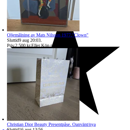
Oljemålning av Mats Nilsson 1977."Clown"
Sluttid
9 aug 20:03
.
Pris:
2 500 kr
,
Eller Köp nu
2 800 kr
,
.
Christian Dior Beauty Presentpåse. Oanvänt/nya
Sluttid
16 aug 13:56
.