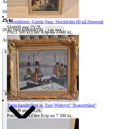
Avslutad
31 maj 20:23
Såld för
25 kr
Oljemålning. Gamla Stan. Stockholm 60 tal.Signerad
Sluttid
9 aug 19:28
.
28 kr med köparskydd.
Läs mer
Pris:
1 500 kr
,
Eller Köp nu
3 000 kr
,
.
Annonsen är avslutad. Såld med Köp nu.
Frakt
23 kr Frimärken
Betalning
Via Tradera
Tavla handmålad av Ture Wideryd "Bogserbåtar"
Sluttid
9 aug 19:28
.
Pris:
6 500 kr
,
Eller Köp nu
7 500 kr
,
.