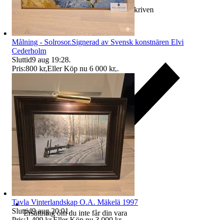
Ersättning om varan inte är som beskriven
Målning - Solrosor.Signerad av Svensk konstnären Elvi
Cederholm
Sluttid
9 aug 19:28
.
Pris:
800 kr
,
Eller Köp nu
6 000 kr
,
.
Tavla Vinterlandskap O.A. Mäkelä 1997
Sluttid
9 aug 20:01
.
Ersättning om du inte får din vara
Pris:
1 499 kr
,
Eller Köp nu
3 000 kr
,
.