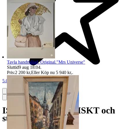
Tavla handmålad. Original."Mrs Universe"
Sluttid
9 aug 18:04
.
Pris:
2 200 kr
,
Eller Köp nu
5 940 kr
,
.
5.0
ISRAEL. POSTFRISKT och
stämplat