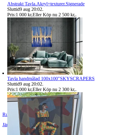
Abstrakt Tavla.Akryl+texturer.Signerade
Sluttid
9 aug 20:02
.
Pris:
1 000 kr
,
Eller Köp nu
2 500 kr
,
.
Tavla handmålad 100x100"SKYSCRAPERS
Sluttid
9 aug 20:02
.
Pris:
1 000 kr
,
Eller Köp nu
2 300 kr
,
.
Rulle10
Järfälla
,
Sverige