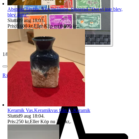
Abstrakt Tavlan. Akrylmålning. Signerad "Det vi inte blev,
blev detta"
Sluttid
9 aug 18:03
.
Pris:
8 600 kr
,
Eller Köp nu
8 900 kr
,
.
1
/
8
Rulle10
Keramik Vas.Keramikvas från Ü-Keramik
Sluttid
9 aug 18:04
.
Pris:
250 kr
,
Eller Köp nu
350 kr
,
.