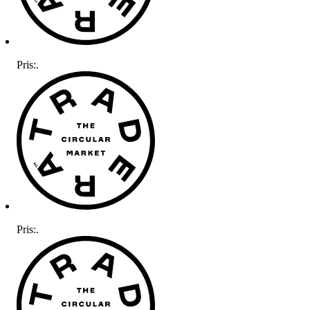
Pris:
.
Pris:
.