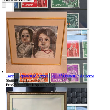
Tavla Oljepastell på papper Evy Låås Pastell Två Flickor
Sluttid
9 aug 12:30
.
Pris:
250 kr
,
Eller Köp nu
800 kr
,
.