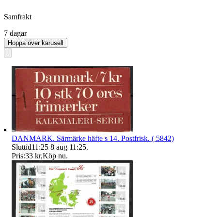
Samfrakt
7 dagar
Hoppa över karusell
DANMARK. Särmärke häfte s 14. Postfrisk. ( 5842)
Sluttid
11:25
8 aug 11:25
.
Pris:
33 kr
,
Köp nu
.