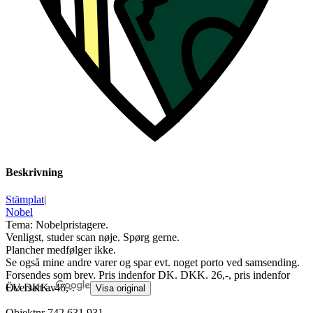
Beskrivning
Stämplat
|
Nobel
Tema: Nobelpristagere.
Venligst, studer scan nøje. Spørg gerne.
Plancher medfølger ikke.
Se også mine andre varer og spar evt. noget porto ved samsending.
Forsendes som brev. Pris indenfor DK. DKK. 26,-, pris indenfor
EU DKK. 46,-.
Översatt av
Visa original
Objektnr
742 631 931