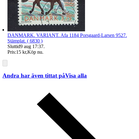
DANMARK. VARIANT. Afa 1184 Porsgaard-Larsen 9527.
Stämplat. ( 6830 )
Sluttid
9 aug 17:37
.
Pris:
15 kr
,
Köp nu
.
Andra har även tittat på
Visa alla