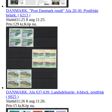
DANMARK. ”Post Danmark rundt” Afa 20-30. Postfriskt
helark. ( 6213 )
Sluttid
11:25
8 aug 11:25
.
Pris:
129 kr
,
Köp nu
.
DANMARK. Afa 637-639. Landsdelsserie. 4-block. postfrisk
( 6925 )
Sluttid
11:26
8 aug 11:26
.
Pris:
15 kr
,
Köp nu
.