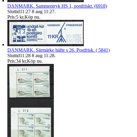
DANMARK. Sammentryk HS 1, postfriskt. (6918)
Sluttid
11:27
8 aug 11:27
.
Pris:
5 kr
,
Köp nu
.
DANMARK. Särmärke häfte s 26. Postfrisk. ( 5841)
Sluttid
11:28
8 aug 11:28
.
Pris:
34 kr
,
Köp nu
.