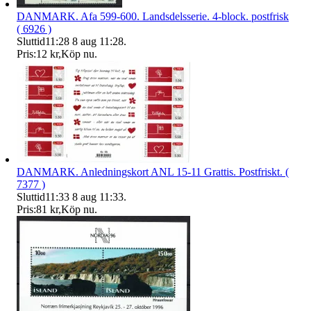
DANMARK. Afa 599-600. Landsdelsserie. 4-block. postfrisk
( 6926 )
Sluttid
11:28
8 aug 11:28
.
Pris:
12 kr
,
Köp nu
.
DANMARK. Anledningskort ANL 15-11 Grattis. Postfriskt. (
7377 )
Sluttid
11:33
8 aug 11:33
.
Pris:
81 kr
,
Köp nu
.