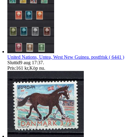
United Nations, Untea, West New Guinea. postfrisk ( 6441 )
Sluttid
9 aug 17:37
.
Pris:
161 kr
,
Köp nu
.