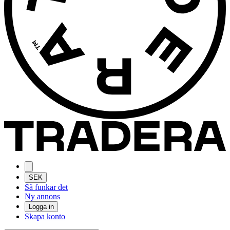
SEK
Så funkar det
Ny annons
Logga in
Skapa konto