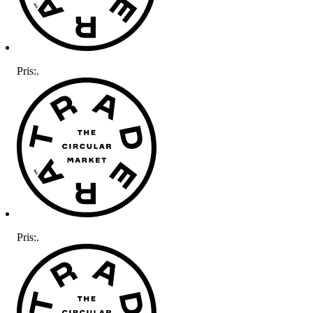
Pris:
.
Pris:
.