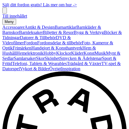
Sälj ditt fordon gratis! Läs mer om hur ->
Till innehållet
Meny
Accessoarer
Antikt & Design
Barnartiklar
Barnkläder &
Barnskor
Barnleksaker
Biljetter & Resor
Bygg & Verktyg
Böcker &
Tidningar
Datorer & Tillbehör
DVD &
Videofilmer
Fordon
Fordonsdelar & tillbehör
Foto, Kameror &
Optik
Frimärken
Handgjort & Konsthantverk
Hem &
Hushåll
Hemelektronik
Hobby
Klockor
Kläder
Konst
Musik
Mynt &
Sedlar
Samlarsaker
Skor
Skönhet
Smycken & Ädelstenar
Sport &
Fritid
Telefoni, Tablets & Wearables
Trädgård & Växter
TV-spel &
Datorspel
Vykort & Bilder
Övrigt
Inspiration