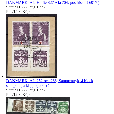
DANMARK. Afa Hæfte S27 Afa 704, postfriskt. ( 6917 )
Sluttid
11:27
8 aug 11:27
.
Pris:
15 kr
,
Köp nu
.
DANMARK. Afa 252 och 266, Sammentryk, 4 block
stämplat, på klipp. ( 6915 )
Sluttid
11:27
8 aug 11:27
.
Pris:
12 kr
,
Köp nu
.