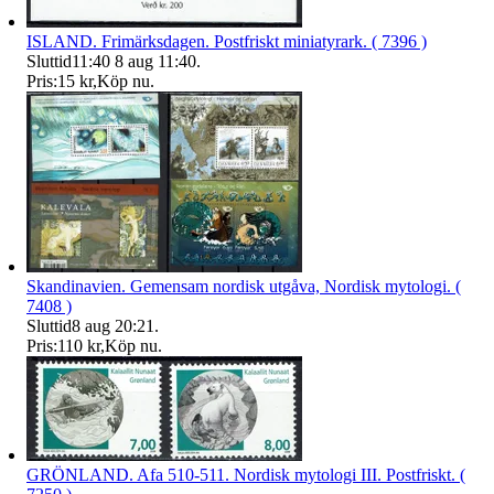
ISLAND. Frimärksdagen. Postfriskt miniatyrark. ( 7396 )
Sluttid
11:40
8 aug 11:40
.
Pris:
15 kr
,
Köp nu
.
Skandinavien. Gemensam nordisk utgåva, Nordisk mytologi. (
7408 )
Sluttid
8 aug 20:21
.
Pris:
110 kr
,
Köp nu
.
GRÖNLAND. Afa 510-511. Nordisk mytologi III. Postfriskt. (