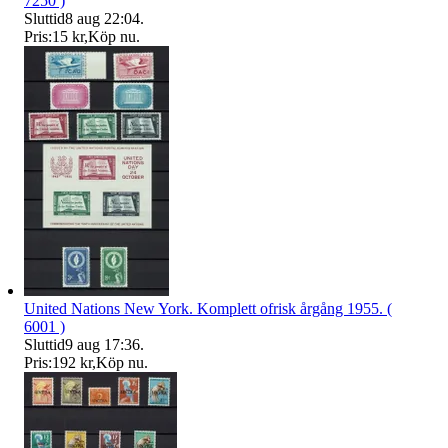
7250 )
Sluttid
8 aug 22:04
.
Pris:
15 kr
,
Köp nu
.
United Nations New York. Komplett ofrisk årgång 1955. (
6001 )
Sluttid
9 aug 17:36
.
Pris:
192 kr
,
Köp nu
.