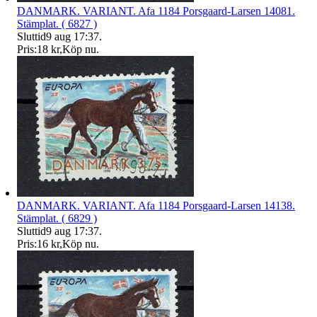
DANMARK. VARIANT. Afa 1184 Porsgaard-Larsen 14081.
Stämplat. ( 6827 )
Sluttid
9 aug 17:37
.
Pris:
18 kr
,
Köp nu
.
DANMARK. VARIANT. Afa 1184 Porsgaard-Larsen 14138.
Stämplat. ( 6829 )
Sluttid
9 aug 17:37
.
Pris:
16 kr
,
Köp nu
.