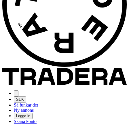
SEK
Så funkar det
Ny annons
Logga in
Skapa konto