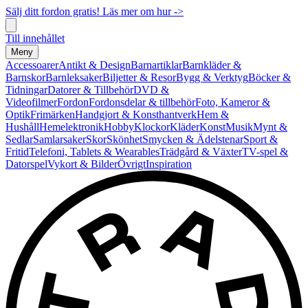
Sälj ditt fordon gratis! Läs mer om hur ->
Till innehållet
Meny
Accessoarer
Antikt & Design
Barnartiklar
Barnkläder &
Barnskor
Barnleksaker
Biljetter & Resor
Bygg & Verktyg
Böcker &
Tidningar
Datorer & Tillbehör
DVD &
Videofilmer
Fordon
Fordonsdelar & tillbehör
Foto, Kameror &
Optik
Frimärken
Handgjort & Konsthantverk
Hem &
Hushåll
Hemelektronik
Hobby
Klockor
Kläder
Konst
Musik
Mynt &
Sedlar
Samlarsaker
Skor
Skönhet
Smycken & Ädelstenar
Sport &
Fritid
Telefoni, Tablets & Wearables
Trädgård & Växter
TV-spel &
Datorspel
Vykort & Bilder
Övrigt
Inspiration