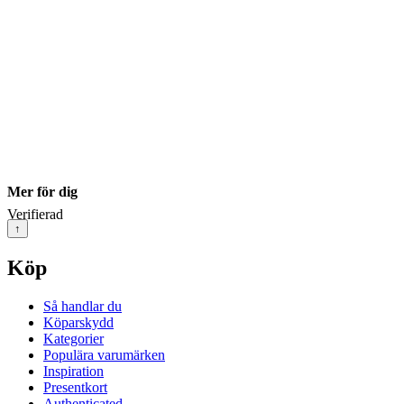
Mer för dig
Verifierad
↑
Köp
Så handlar du
Köparskydd
Kategorier
Populära varumärken
Inspiration
Presentkort
Authenticated