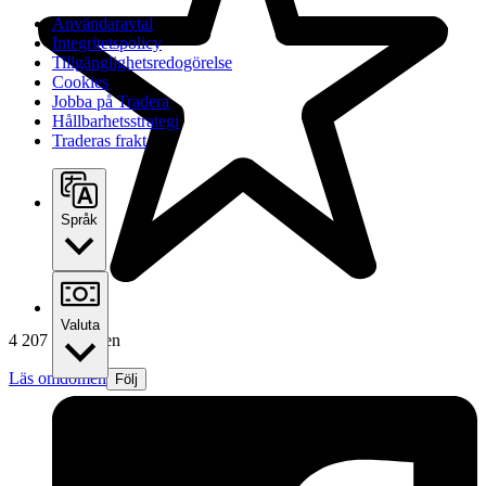
Användaravtal
Integritetspolicy
Tillgänglighetsredogörelse
Cookies
Jobba på Tradera
Hållbarhetsstrategi
Traderas frakt
Språk
Valuta
4 207 omdömen
Läs omdömen
Följ