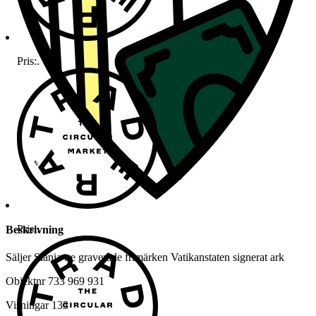
Pris:
.
Pris:
.
Beskrivning
Säljer Slania tre graverade frimärken Vatikanstaten signerat ark
Objektnr
733 969 931
Visningar
133