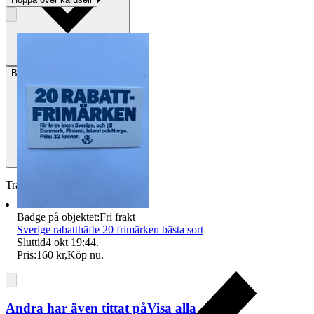
Betalning
Via Tradera
Traderas köparskydd
Badge på objektet:
Fri frakt
Sverige rabatthäfte 20 frimärken bästa sort
Sluttid
4 okt 19:44
.
Pris:
160 kr
,
Köp nu
.
Andra har även tittat på
Visa alla