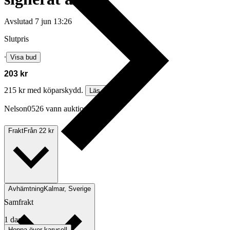
Avslutad
7 jun 13:26
Slutpris
∙
Visa bud
203 kr
215 kr med köparskydd.
Läs mer
Nelson0526 vann auktionen
Frakt
Från 22 kr
Avhämtning
Kalmar, Sverige
Samfrakt
1 dag
Hoppa över karusell