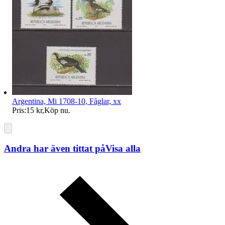
Argentina, Mi 1708-10, Fåglar, xx
Pris:
15 kr
,
Köp nu
.
Andra har även tittat på
Visa alla