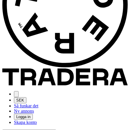
SEK
Så funkar det
Ny annons
Logga in
Skapa konto