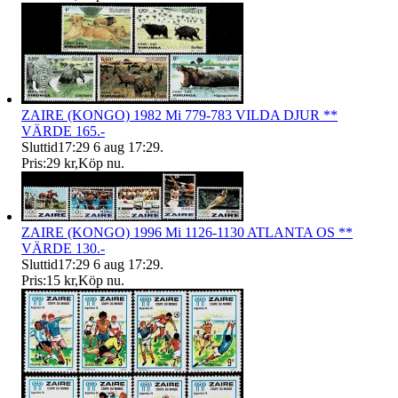
ZAIRE (KONGO) 1982 Mi 779-783 VILDA DJUR **
VÄRDE 165.-
Sluttid
17:29
6 aug 17:29
.
Pris:
29 kr
,
Köp nu
.
ZAIRE (KONGO) 1996 Mi 1126-1130 ATLANTA OS **
VÄRDE 130.-
Sluttid
17:29
6 aug 17:29
.
Pris:
15 kr
,
Köp nu
.