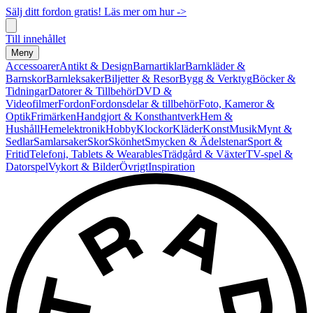
Sälj ditt fordon gratis! Läs mer om hur ->
Till innehållet
Meny
Accessoarer
Antikt & Design
Barnartiklar
Barnkläder &
Barnskor
Barnleksaker
Biljetter & Resor
Bygg & Verktyg
Böcker &
Tidningar
Datorer & Tillbehör
DVD &
Videofilmer
Fordon
Fordonsdelar & tillbehör
Foto, Kameror &
Optik
Frimärken
Handgjort & Konsthantverk
Hem &
Hushåll
Hemelektronik
Hobby
Klockor
Kläder
Konst
Musik
Mynt &
Sedlar
Samlarsaker
Skor
Skönhet
Smycken & Ädelstenar
Sport &
Fritid
Telefoni, Tablets & Wearables
Trädgård & Växter
TV-spel &
Datorspel
Vykort & Bilder
Övrigt
Inspiration