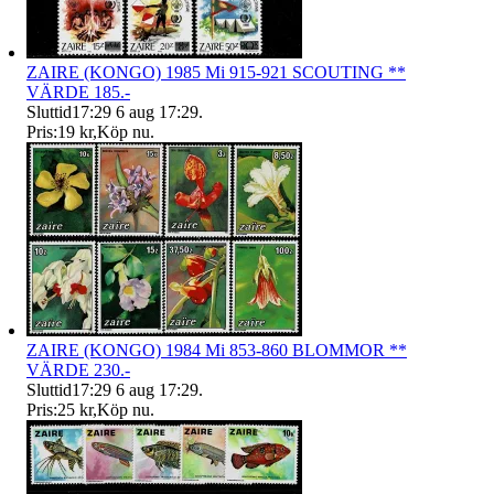
ZAIRE (KONGO) 1985 Mi 915-921 SCOUTING **
VÄRDE 185.-
Sluttid
17:29
6 aug 17:29
.
Pris:
19 kr
,
Köp nu
.
ZAIRE (KONGO) 1984 Mi 853-860 BLOMMOR **
VÄRDE 230.-
Sluttid
17:29
6 aug 17:29
.
Pris:
25 kr
,
Köp nu
.