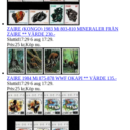
ZAIRE (KONGO) 1983 Mi 803-810 MINERALER FRÅN
ZAIRE ** VÄRDE 230.-
Sluttid
17:29
6 aug 17:29
.
Pris:
25 kr
,
Köp nu
.
ZAIRE 1984 Mi 875-878 WWF OKAPI ** VÄRDE 135.-
Sluttid
17:29
6 aug 17:29
.
Pris:
25 kr
,
Köp nu
.