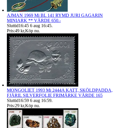
AJMAN 1969 Mi BL 141 RYMD JURI GAGARIN
MINIARK ** VÄRDE 650.-
Sluttid
16:45
6 aug 16:45
.
Pris:
49 kr
,
Köp nu
.
MONGOLIET 1993 Mi 2444A KATT, SKÖLDPADDA,
FJÄRIL SILVERFOLIE FRIMÄRKE VÄRDE 165
Sluttid
16:59
6 aug 16:59
.
Pris:
29 kr
,
Köp nu
.