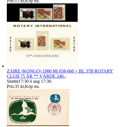
Pris:
15 kr
,
Köp nu
.
ZAIRE (KONGO) 1980 Mi 658-660 + BL 37B ROTARY
CLUB 75 ÅR ** VÄRDE 240.-
Sluttid
17:30
6 aug 17:30
.
Pris:
35 kr
,
Köp nu
.