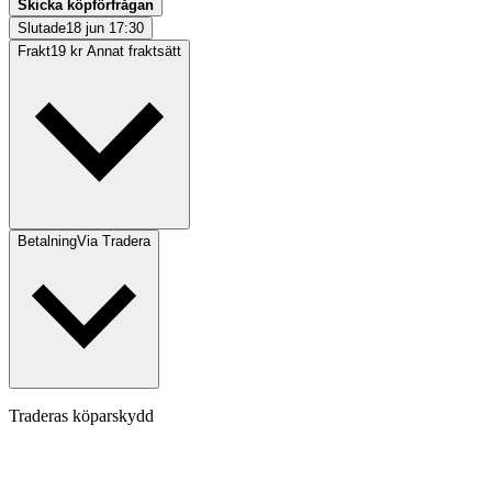
Skicka köpförfrågan
Slutade
18 jun 17:30
Frakt
19 kr Annat fraktsätt
Betalning
Via Tradera
Traderas köparskydd