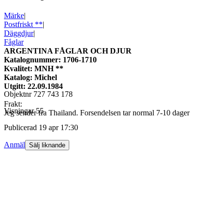
Märke
|
Postfriskt **
|
Däggdjur
|
Fåglar
ARGENTINA FÅGLAR OCH DJUR
Katalognummer: 1706-1710
Kvalitet: MNH **
Katalog: Michel
Utgitt: 22.09.1984
Objektnr
727 743 178
Frakt:
Visningar
55
Jeg sender fra Thailand. Forsendelsen tar normal 7-10 dager
Publicerad
19 apr 17:30
Anmäl
Sälj liknande