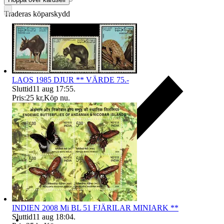
Traderas köparskydd
LAOS 1985 DJUR ** VÄRDE 75.-
Sluttid
11 aug 17:55
.
Pris:
25 kr
,
Köp nu
.
INDIEN 2008 Mi BL 51 FJÄRILAR MINIARK **
Sluttid
11 aug 18:04
.