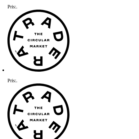
Pris:
.
Pris:
.