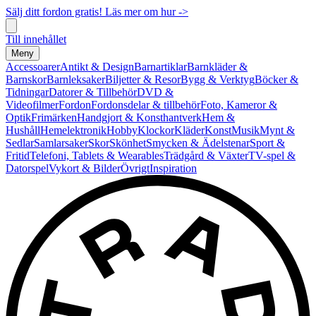
Sälj ditt fordon gratis! Läs mer om hur ->
Till innehållet
Meny
Accessoarer
Antikt & Design
Barnartiklar
Barnkläder &
Barnskor
Barnleksaker
Biljetter & Resor
Bygg & Verktyg
Böcker &
Tidningar
Datorer & Tillbehör
DVD &
Videofilmer
Fordon
Fordonsdelar & tillbehör
Foto, Kameror &
Optik
Frimärken
Handgjort & Konsthantverk
Hem &
Hushåll
Hemelektronik
Hobby
Klockor
Kläder
Konst
Musik
Mynt &
Sedlar
Samlarsaker
Skor
Skönhet
Smycken & Ädelstenar
Sport &
Fritid
Telefoni, Tablets & Wearables
Trädgård & Växter
TV-spel &
Datorspel
Vykort & Bilder
Övrigt
Inspiration