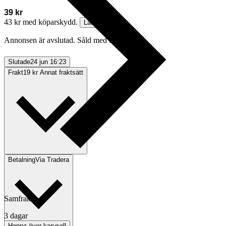
39 kr
43 kr med köparskydd.
Läs mer
Annonsen är avslutad. Såld med Köp nu.
Slutade
24 jun 16:23
Frakt
19 kr Annat fraktsätt
Betalning
Via Tradera
Samfrakt
3 dagar
Hoppa över karusell