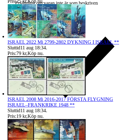
Pris:
25 kr
,
Köp nu
.
Ersättning om varan inte är som beskriven
ISRAEL 2022 Mi 2799-2802 DYKNING I ISRAEL **
Sluttid
11 aug 18:34
.
Pris:
79 kr
,
Köp nu
.
ISRAEL 2008 Mi 2016-2017 FÖRSTA FLYGNING
ISRAEL–FRANKRIKE 1948 **
Sluttid
11 aug 18:34
.
Pris:
19 kr
,
Köp nu
.
Ersättning om du inte får din vara