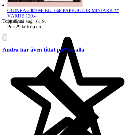
GUINEA 2009 Mi BL 1668 PAPEGOJOR MINIARK **
VÄRDE 120.-
Toppsäljare
Sluttid
12 aug 16:19
.
Pris:
29 kr
,
Köp nu
.
Andra har även tittat på
Visa alla