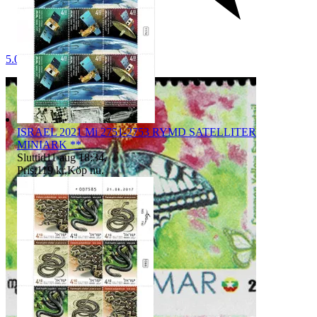
5.0
ISRAEL 2021 Mi 2751-2753 RYMD SATELLITER
MINIARK **
Sluttid
11 aug 18:34
.
Pris:
119 kr
,
Köp nu
.