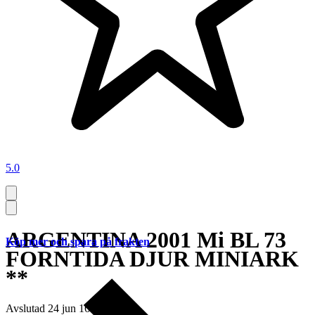
5.0
ARGENTINA 2001 Mi BL 73
Köp mer och spara på frakten
FORNTIDA DJUR MINIARK
**
Avslutad
24 jun 16:23