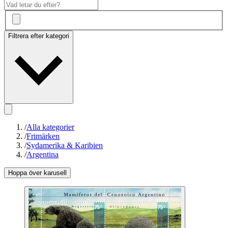
Filtrera efter kategori
/
Alla kategorier
/
Frimärken
/
Sydamerika & Karibien
/
Argentina
Hoppa över karusell