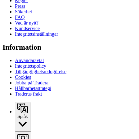
Regler
Press
Säkerhet
FAQ
Vad är nytt?
Kundservice
Integritetsinställningar
Information
Användaravtal
Integritetspolicy
Tillgänglighetsredogörelse
Cookies
Jobba på Tradera
Hållbarhetsstrategi
Traderas frakt
Språk