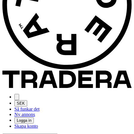
SEK
Så funkar det
Ny annons
Logga in
Skapa konto