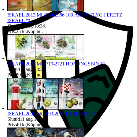
ISRAEL 2013 Mi 2384-2386 100 ÅR AV FLYG I ERETZ
ISRAEL **
Sluttid
11 aug 18:34
.
Pris:
25 kr
,
Köp nu
.
ISRAEL 2020 Mi 2719-2721 HONUNGSBIN **
Sluttid
11 aug 18:34
.
Pris:
39 kr
,
Köp nu
.
ISRAEL 2009 Mi 2093-2095 FYRTORN **
Sluttid
11 aug 18:34
.
Pris:
49 kr
,
Köp nu
.