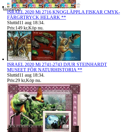
Verifierad
ISRAEL 2020 Mi 2716 KNOGLÄPPLA FISKAR CMYK-
FÄRGRTRYCK HELARK **
Sluttid
11 aug 18:34
.
Pris:
149 kr
,
Köp nu
.
ISRAEL 2020 Mi 2741-2743 DJUR STEINHARDT
MUSEET FÖR NATURHISTORIA **
Sluttid
11 aug 18:34
.
Pris:
29 kr
,
Köp nu
.