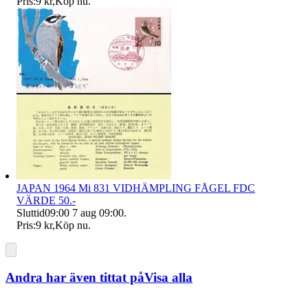
Pris:
9 kr
,
Köp nu
.
JAPAN 1964 Mi 831 VIDHÄMPLING FÅGEL FDC
VÄRDE 50.-
Sluttid
09:00
7 aug 09:00
.
Pris:
9 kr
,
Köp nu
.
Andra har även tittat på
Visa alla