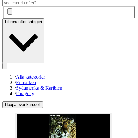
Filtrera efter kategori
/
Alla kategorier
/
Frimärken
/
Sydamerika & Karibien
/
Paraguay
Hoppa över karusell