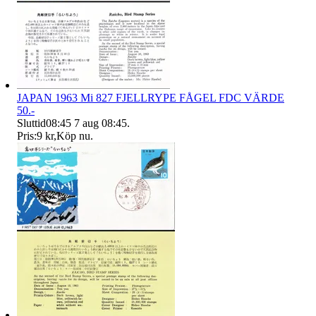
JAPAN 1963 Mi 827 FJELLRYPE FÅGEL FDC VÄRDE
50.-
Sluttid
08:45
7 aug 08:45
.
Pris:
9 kr
,
Köp nu
.