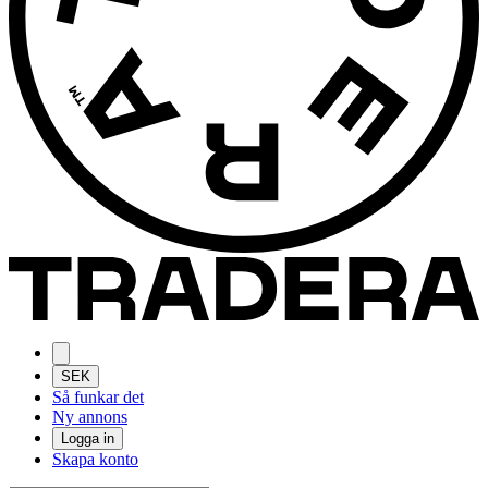
SEK
Så funkar det
Ny annons
Logga in
Skapa konto