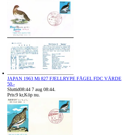
JAPAN 1963 Mi 827 FJELLRYPE FÅGEL FDC VÄRDE
50.-
Sluttid
08:44
7 aug 08:44
.
Pris:
9 kr
,
Köp nu
.