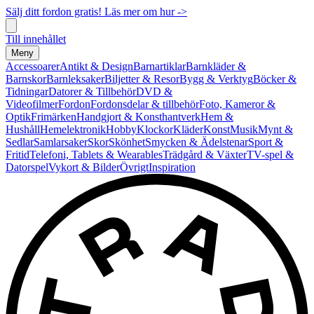
Sälj ditt fordon gratis! Läs mer om hur ->
Till innehållet
Meny
Accessoarer
Antikt & Design
Barnartiklar
Barnkläder &
Barnskor
Barnleksaker
Biljetter & Resor
Bygg & Verktyg
Böcker &
Tidningar
Datorer & Tillbehör
DVD &
Videofilmer
Fordon
Fordonsdelar & tillbehör
Foto, Kameror &
Optik
Frimärken
Handgjort & Konsthantverk
Hem &
Hushåll
Hemelektronik
Hobby
Klockor
Kläder
Konst
Musik
Mynt &
Sedlar
Samlarsaker
Skor
Skönhet
Smycken & Ädelstenar
Sport &
Fritid
Telefoni, Tablets & Wearables
Trädgård & Växter
TV-spel &
Datorspel
Vykort & Bilder
Övrigt
Inspiration