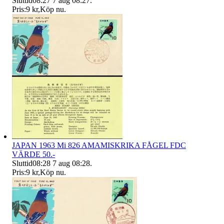
Sluttid
08:27
7 aug 08:27
.
Pris:
9 kr
,
Köp nu
.
JAPAN 1963 Mi 826 AMAMISKRIKA FÅGEL FDC
VÄRDE 50.-
Sluttid
08:28
7 aug 08:28
.
Pris:
9 kr
,
Köp nu
.