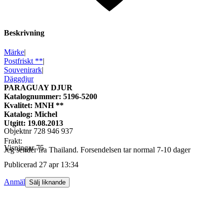
Beskrivning
Märke
|
Postfriskt **
|
Souvenirark
|
Däggdjur
PARAGUAY DJUR
Katalognummer: 5196-5200
Kvalitet: MNH **
Katalog: Michel
Utgitt: 19.08.2013
Objektnr
728 946 937
Frakt:
Visningar
75
Jeg sender fra Thailand. Forsendelsen tar normal 7-10 dager
Publicerad
27 apr 13:34
Anmäl
Sälj liknande