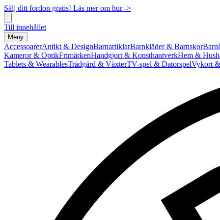
Sälj ditt fordon gratis! Läs mer om hur ->
Till innehållet
Meny
Accessoarer
Antikt & Design
Barnartiklar
Barnkläder & Barnskor
Barnl
Kameror & Optik
Frimärken
Handgjort & Konsthantverk
Hem & Hushå
Tablets & Wearables
Trädgård & Växter
TV-spel & Datorspel
Vykort &