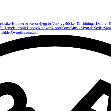
eksaker
Biljetter & Resor
Bygg & Verktyg
Böcker & Tidningar
Datorer &
ll
Hemelektronik
Hobby
Klockor
Kläder
Konst
Musik
Mynt & Sedlar
Saml
 Bilder
Övrigt
Inspiration