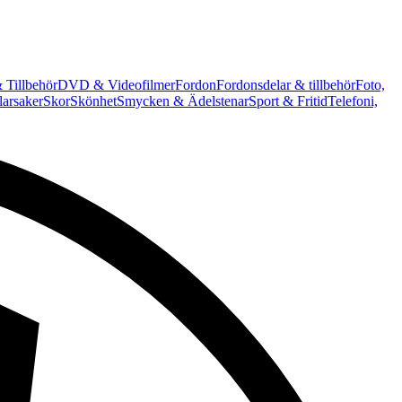
 Tillbehör
DVD & Videofilmer
Fordon
Fordonsdelar & tillbehör
Foto,
arsaker
Skor
Skönhet
Smycken & Ädelstenar
Sport & Fritid
Telefoni,