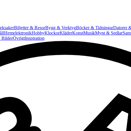
eksaker
Biljetter & Resor
Bygg & Verktyg
Böcker & Tidningar
Datorer &
ll
Hemelektronik
Hobby
Klockor
Kläder
Konst
Musik
Mynt & Sedlar
Saml
 Bilder
Övrigt
Inspiration