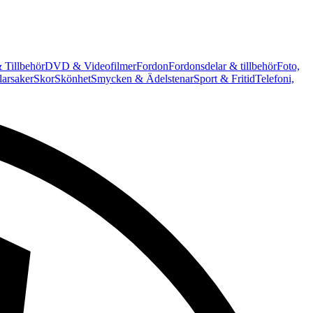
 Tillbehör
DVD & Videofilmer
Fordon
Fordonsdelar & tillbehör
Foto,
arsaker
Skor
Skönhet
Smycken & Ädelstenar
Sport & Fritid
Telefoni,