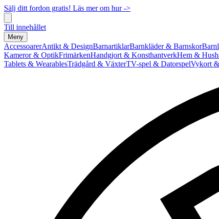
Sälj ditt fordon gratis! Läs mer om hur ->
Till innehållet
Meny
Accessoarer
Antikt & Design
Barnartiklar
Barnkläder & Barnskor
Barnl
Kameror & Optik
Frimärken
Handgjort & Konsthantverk
Hem & Hushå
Tablets & Wearables
Trädgård & Växter
TV-spel & Datorspel
Vykort &