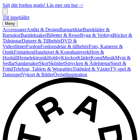
Sälj ditt fordon gratis! Läs mer om hur ->
Till innehållet
Meny
Accessoarer
Antikt & Design
Barnartiklar
Barnkläder &
Barnskor
Barnleksaker
Biljetter & Resor
Bygg & Verktyg
Böcker &
Tidningar
Datorer & Tillbehör
DVD &
Videofilmer
Fordon
Fordonsdelar & tillbehör
Foto, Kameror &
Optik
Frimärken
Handgjort & Konsthantverk
Hem &
Hushåll
Hemelektronik
Hobby
Klockor
Kläder
Konst
Musik
Mynt &
Sedlar
Samlarsaker
Skor
Skönhet
Smycken & Ädelstenar
Sport &
Fritid
Telefoni, Tablets & Wearables
Trädgård & Växter
TV-spel &
Datorspel
Vykort & Bilder
Övrigt
Inspiration