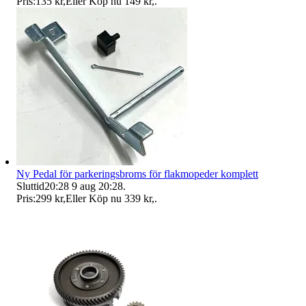
Pris:
135 kr
,
Eller Köp nu
149 kr
,
.
Ny Pedal för parkeringsbroms för flakmopeder komplett
Sluttid
20:28
9 aug 20:28
.
Pris:
299 kr
,
Eller Köp nu
339 kr
,
.