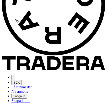
SEK
Så funkar det
Ny annons
Logga in
Skapa konto