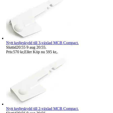
Nytt kedjeskydd till 3-växlad MCB Compact.
Sluttid
20:55
9 aug 20:55
.
Pris:
570 kr
,
Eller Köp nu
595 kr
,
.
Nytt kedjeskydd till 2-växlad MCB Compact.