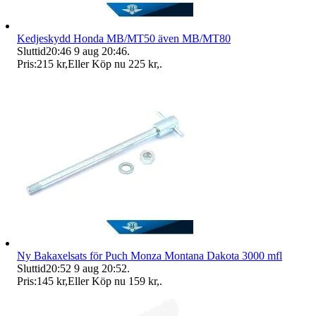
Kedjeskydd Honda MB/MT50 även MB/MT80
Sluttid
20:46
9 aug 20:46
.
Pris:
215 kr
,
Eller Köp nu
225 kr
,
.
Ny Bakaxelsats för Puch Monza Montana Dakota 3000 mfl
Sluttid
20:52
9 aug 20:52
.
Pris:
145 kr
,
Eller Köp nu
159 kr
,
.