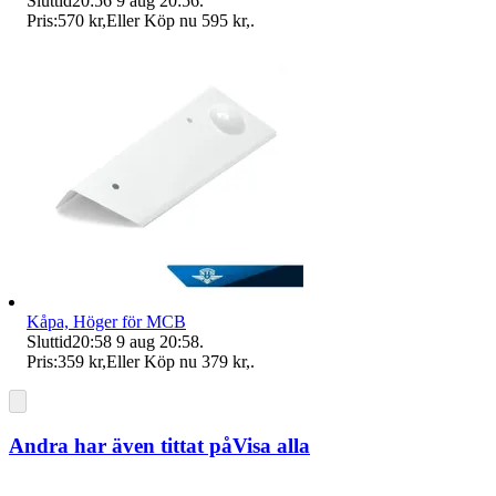
Sluttid
20:56
9 aug 20:56
.
Pris:
570 kr
,
Eller Köp nu
595 kr
,
.
Kåpa, Höger för MCB
Sluttid
20:58
9 aug 20:58
.
Pris:
359 kr
,
Eller Köp nu
379 kr
,
.
Andra har även tittat på
Visa alla