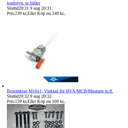
loggotyp. se bilder
Sluttid
20:31
9 aug 20:31
.
Pris:
239 kr
,
Eller Köp nu
249 kr
,
.
Bensinkran M16x1, Vinklad för HVA/MCB/Mustang m.fl.
Sluttid
20:32
9 aug 20:32
.
Pris:
159 kr
,
Eller Köp nu
169 kr
,
.