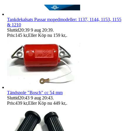
Tankdekalsats Passar mopedmodeller: 1137, 1144, 1153, 1155
& 1210
Sluttid
20:39
9 aug 20:39
.
Pris:
145 kr
,
Eller Köp nu
159 kr
,
.
Tändspole "Bosch" cc 54 mm
Sluttid
20:43
9 aug 20:43
.
Pris:
439 kr
,
Eller Köp nu
449 kr
,
.