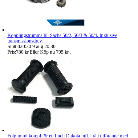
Kopplingstrumma till Sachs 50/2, 50/3 & 50/4. Inklusive
transmissionsdrev.
Sluttid
20:30
9 aug 20:30
.
Pris:
780 kr
,
Eller Köp nu
795 kr
,
.
Fotgummi kompl för en Puch Dakota mfl. i rätt utförande med