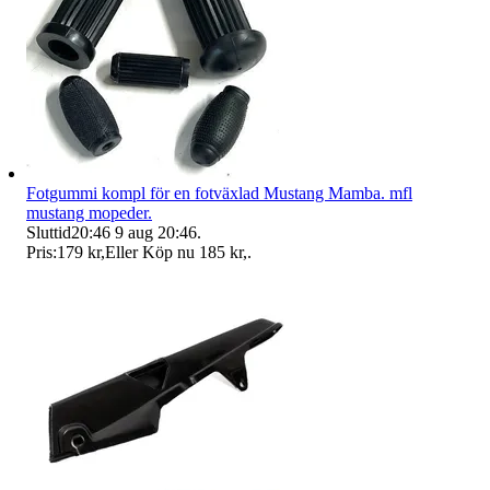
Fotgummi kompl för en fotväxlad Mustang Mamba. mfl
mustang mopeder.
Sluttid
20:46
9 aug 20:46
.
Pris:
179 kr
,
Eller Köp nu
185 kr
,
.