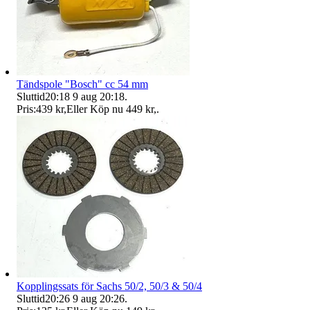
Tändspole "Bosch" cc 54 mm
Sluttid
20:18
9 aug 20:18
.
Pris:
439 kr
,
Eller Köp nu
449 kr
,
.
Kopplingssats för Sachs 50/2, 50/3 & 50/4
Sluttid
20:26
9 aug 20:26
.