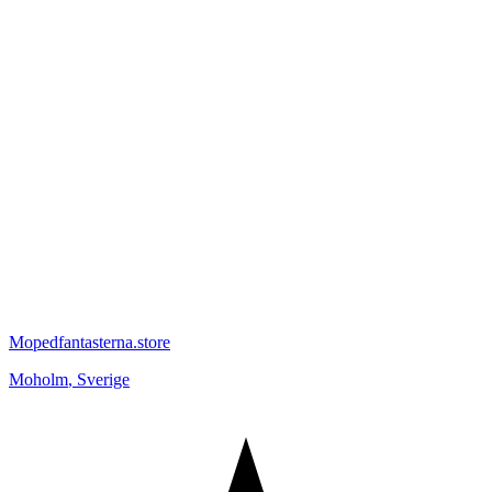
Mopedfantasterna.store
Moholm
,
Sverige