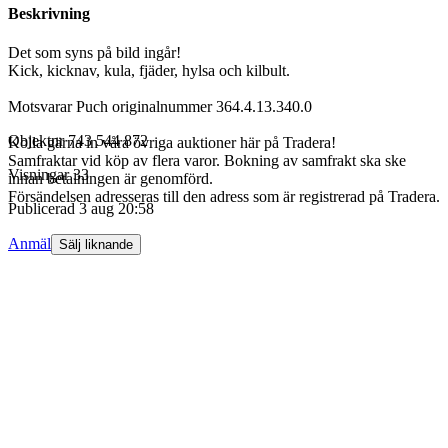
Beskrivning
Det som syns på bild ingår!
Kick, kicknav, kula, fjäder, hylsa och kilbult.
Motsvarar Puch originalnummer 364.4.13.340.0
Objektnr
743 544 872
Kolla gärna in våra övriga auktioner här på Tradera!
Samfraktar vid köp av flera varor. Bokning av samfrakt ska ske
Visningar
33
innan betalningen är genomförd.
Försändelsen adresseras till den adress som är registrerad på Tradera.
Publicerad
3 aug 20:58
Anmäl
Sälj liknande