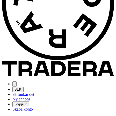
SEK
Så funkar det
Ny annons
Logga in
Skapa konto