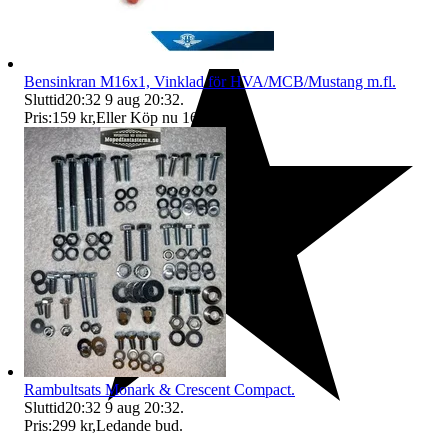
Bensinkran M16x1, Vinklad för HVA/MCB/Mustang m.fl.
Sluttid
20:32
9 aug 20:32
.
Pris:
159 kr
,
Eller Köp nu
169 kr
,
.
Rambultsats Monark & Crescent Compact.
Sluttid
20:32
9 aug 20:32
.
Pris:
299 kr
,
Ledande bud
.