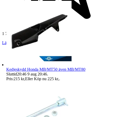
1 784 omdömen
Läs omdömen
Följ
Kedjeskydd Honda MB/MT50 även MB/MT80
Sluttid
20:46
9 aug 20:46
.
Pris:
215 kr
,
Eller Köp nu
225 kr
,
.