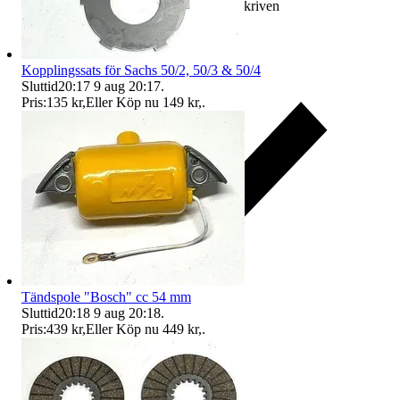
Ersättning om varan inte är som beskriven
Kopplingssats för Sachs 50/2, 50/3 & 50/4
Sluttid
20:17
9 aug 20:17
.
Pris:
135 kr
,
Eller Köp nu
149 kr
,
.
Tändspole "Bosch" cc 54 mm
Sluttid
20:18
9 aug 20:18
.
Pris:
439 kr
,
Eller Köp nu
449 kr
,
.
Ersättning om du inte får din vara