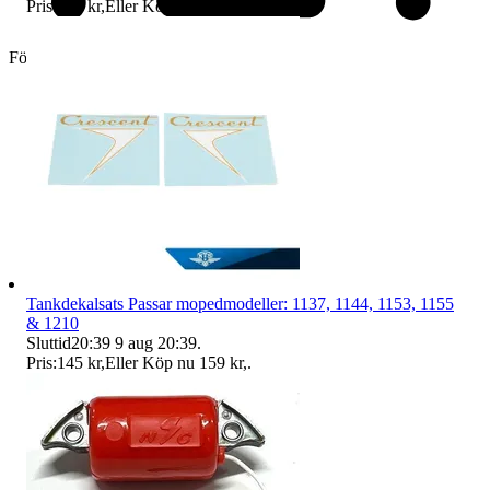
Pris:
480 kr
,
Eller Köp nu
499 kr
,
.
Företag
Tankdekalsats Passar mopedmodeller: 1137, 1144, 1153, 1155
& 1210
Sluttid
20:39
9 aug 20:39
.
Pris:
145 kr
,
Eller Köp nu
159 kr
,
.