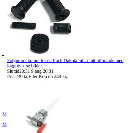
Fotgummi kompl för en Puch Dakota mfl. i rätt utförande med
loggotyp. se bilder
Sluttid
20:31
9 aug 20:31
.
Pris:
239 kr
,
Eller Köp nu
249 kr
,
.
Mopedfantasterna.store
Moholm
,
Sverige