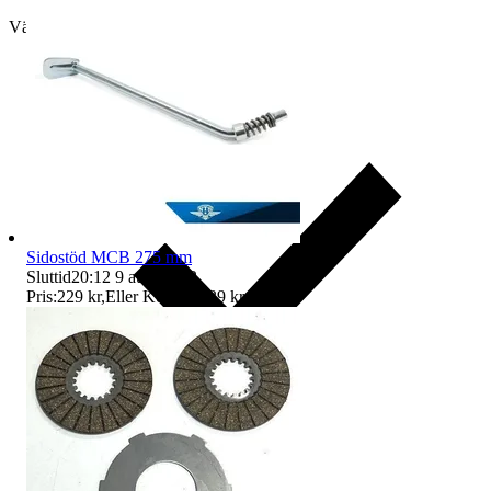
Välj till köparskydd
Sidostöd MCB 275 mm
Sluttid
20:12
9 aug 20:12
.
Pris:
229 kr
,
Eller Köp nu
239 kr
,
.