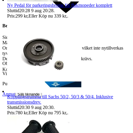
Ny Pedal för parkeringsbroms för flakmopeder komplett
Sluttid
20:28
9 aug 20:28
.
Pris:
299 kr
,
Eller Köp nu
339 kr
,
.
Beskrivning
Sidostöd MCB 275 mm
Mät gärna ditt nuvarande stöd
Original fanns även ett 235mm långt stöd, vilket inte nytillverkas
tyvärr.
Denna är enkelt att korta av om ett sådant krävs.
Objektnr
739 877 832
Kolla även in på våra övriga auktioner
Visningar
95
Publicerad
10 jul 08:49
Anmäl
Sälj liknande
Kopplingstrumma till Sachs 50/2, 50/3 & 50/4. Inklusive
transmissionsdrev.
Sluttid
20:30
9 aug 20:30
.
Pris:
780 kr
,
Eller Köp nu
795 kr
,
.