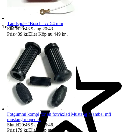
Tändspole "Bosch" cc 54 mm
Toppsäljare
Sluttid
20:43
9 aug 20:43
.
Pris:
439 kr
,
Eller Köp nu
449 kr
,
.
Fotgummi kompl för en fotväxlad Mustang Mamba. mfl
mustang mopeder.
Sluttid
20:46
9 aug 20:46
.
Pris:
179 kr
,
Eller Köp nu
185 kr
,
.