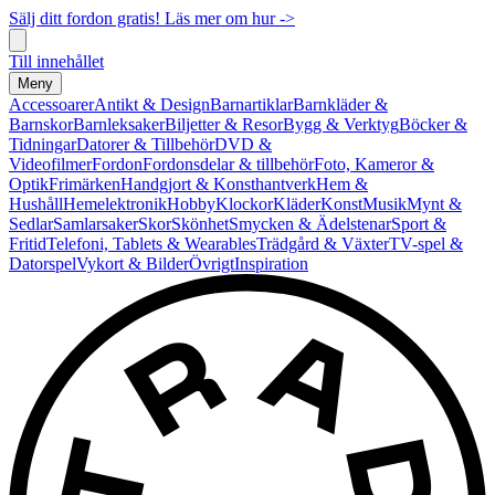
Sälj ditt fordon gratis! Läs mer om hur ->
Till innehållet
Meny
Accessoarer
Antikt & Design
Barnartiklar
Barnkläder &
Barnskor
Barnleksaker
Biljetter & Resor
Bygg & Verktyg
Böcker &
Tidningar
Datorer & Tillbehör
DVD &
Videofilmer
Fordon
Fordonsdelar & tillbehör
Foto, Kameror &
Optik
Frimärken
Handgjort & Konsthantverk
Hem &
Hushåll
Hemelektronik
Hobby
Klockor
Kläder
Konst
Musik
Mynt &
Sedlar
Samlarsaker
Skor
Skönhet
Smycken & Ädelstenar
Sport &
Fritid
Telefoni, Tablets & Wearables
Trädgård & Växter
TV-spel &
Datorspel
Vykort & Bilder
Övrigt
Inspiration