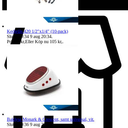
Kedjelås 420 1/2"x1/4" (10-pack)
Sluttid
20:34
9 aug 20:34
.
Pris:
99 kr
,
Eller Köp nu
105 kr
,
.
Baklyse Monark & Crescent, samt universal, vit.
Sluttid
20:36
9 aug 20:36
.