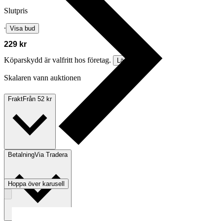
Slutpris
∙
Visa bud
229 kr
Köparskydd är valfritt hos företag.
Läs mer
Skalaren vann auktionen
Frakt
Från 52 kr
Betalning
Via Tradera
Hoppa över karusell