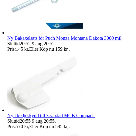
Ny Bakaxelsats för Puch Monza Montana Dakota 3000 mfl
Sluttid
20:52
9 aug 20:52
.
Pris:
145 kr
,
Eller Köp nu
159 kr
,
.
Nytt kedjeskydd till 3-växlad MCB Compact.
Sluttid
20:55
9 aug 20:55
.
Pris:
570 kr
,
Eller Köp nu
595 kr
,
.