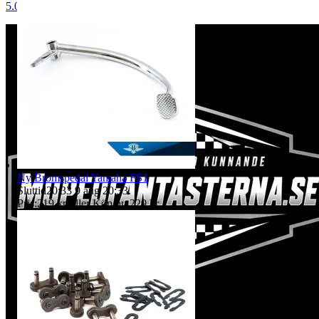
5.0
Ny Bromspedal Yamaha FS1
Sluttid
20:33
9 aug 20:33
.
Pris:
219 kr
,
Eller Köp nu
229 kr
,
.