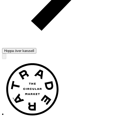
Hoppa över karusell