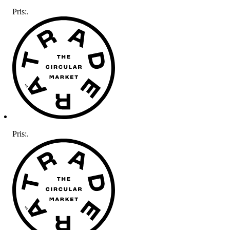
Pris:
.
Pris:
.