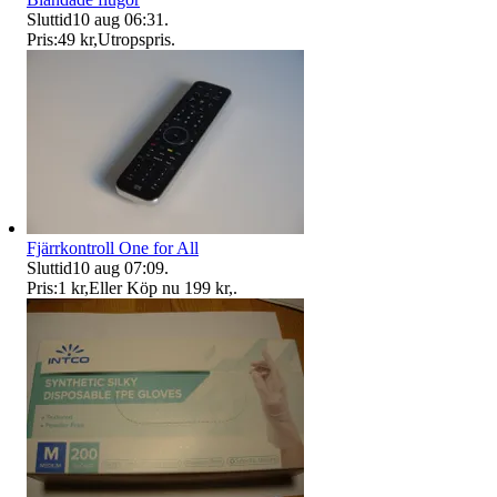
Sluttid
10 aug 06:31
.
Pris:
49 kr
,
Utropspris
.
Fjärrkontroll One for All
Sluttid
10 aug 07:09
.
Pris:
1 kr
,
Eller Köp nu
199 kr
,
.