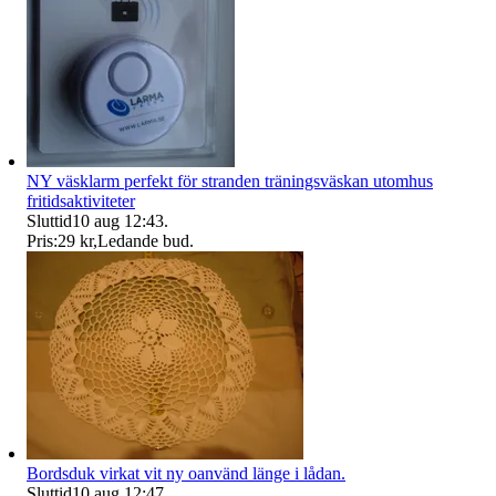
NY väsklarm perfekt för stranden träningsväskan utomhus
fritidsaktiviteter
Sluttid
10 aug 12:43
.
Pris:
29 kr
,
Ledande bud
.
Bordsduk virkat vit ny oanvänd länge i lådan.
Sluttid
10 aug 12:47
.