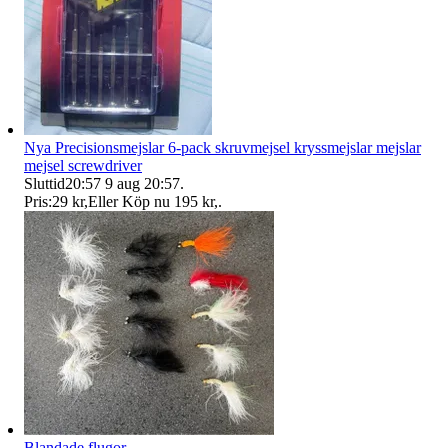
Nya Precisionsmejslar 6-pack skruvmejsel kryssmejslar mejslar
mejsel screwdriver
Sluttid
20:57
9 aug 20:57
.
Pris:
29 kr
,
Eller Köp nu
195 kr
,
.
Blandade flugor