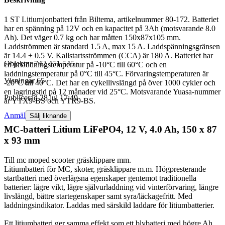
1 ST Litiumjonbatteri från Biltema, artikelnummer 80-172. Batteriet
har en spänning på 12V och en kapacitet på 3Ah (motsvarande 8.0
Ah). Det väger 0.7 kg och har måtten 150x87x105 mm.
Laddströmmen är standard 1.5 A, max 15 A. Laddspänningsgränsen
är 14.4 ± 0.5 V. Kallstartsströmmen (CCA) är 180 A. Batteriet har
Objektnr
742 451 545
en urladdningstemperatur på -10°C till 60°C och en
laddningstemperatur på 0°C till 45°C. Förvaringstemperaturen är
Visningar
65
-20°C till 40°C. Det har en cykellivslängd på över 1000 cykler och
en lagringstid på 12 månader vid 25°C. Motsvarande Yuasa-nummer
Publicerad
28 jul 17:49
är YTX9-BS och YTR9-BS.
Anmäl
Sälj liknande
MC-batteri Litium LiFePO4, 12 V, 4.0 Ah, 150 x 87
x 93 mm
Till mc moped scooter gräsklippare mm.
Litiumbatteri för MC, skoter, gräsklippare m.m. Högpresterande
startbatteri med överlägsna egenskaper gentemot traditionella
batterier: lägre vikt, lägre självurladdning vid vinterförvaring, längre
livslängd, bättre startegenskaper samt syra/läckagefritt. Med
laddningsindikator. Laddas med särskild laddare för litiumbatterier.
Ett litiumbatteri ger samma effekt som ett blybatteri med högre Ah