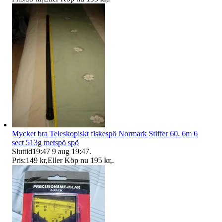
Mycket bra Teleskopiskt fiskespö Normark Stiffer 60. 6m 6
sect 513g metspö spö
Sluttid
19:47
9 aug 19:47
.
Pris:
149 kr
,
Eller Köp nu
195 kr
,
.