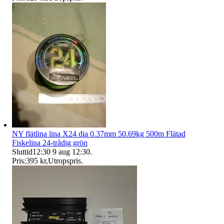
NY flätlina lina X24 dia 0.37mm 50.69kg 500m Flätad
Fiskelina 24-trådig grön
Sluttid
12:30
9 aug 12:30
.
Pris:
395 kr
,
Utropspris
.