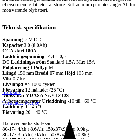
eftersom energitätheten är större. Siffran inom parentes anger Ah för
motsvarande blybatteri.
Teknisk specifikation
Spänning
12 V DC
Kapacitet
3.0 (8.0Ah)
CCA start 180A
Laddningsspänning
14,4 ± 0,5
DC
Laddningsström
Standard 1.5A Max 15A
Polplacering
1
Poltyp
M
Längd
150 mm
Bredd
87 mm
Höjd
105 mm
Vikt
0,7 kg
Livslängd
=> 1000 cykler
Förvaring
12 månader (25 °C)
markku a
Motsvarar YUASA Nr.
YTZ10S
Arbetstemperatur Urladdning
-10 till +60 °C
Torslanda
,
Sverige
Laddning
0 – 45 °C
Förvaring
-20 – 40 °C
Har även andra storlekar
80-174 4Ah ( 8.6Ah) 150x87x93mm 0.9kg.
80-173 3.5Ah (10Ah) 150x87x93mm 0.8kg.