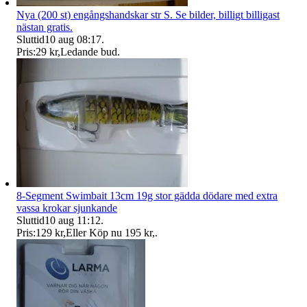
Nya (200 st) engångshandskar str S. Se bilder, billigt billigast
nästan gratis.
Sluttid
10 aug 08:17
.
Pris:
29 kr
,
Ledande bud
.
8-Segment Swimbait 13cm 19g stor gädda dödare med extra
vassa krokar sjunkande
Sluttid
10 aug 11:12
.
Pris:
129 kr
,
Eller Köp nu
195 kr
,
.