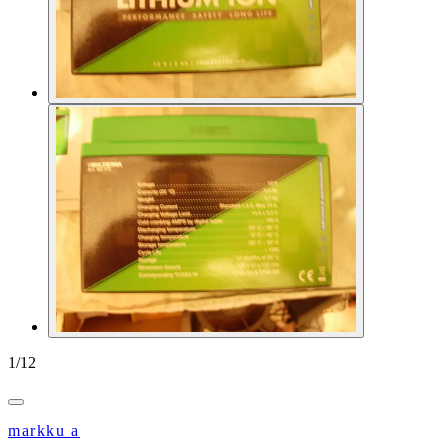
1
/
12
markku a