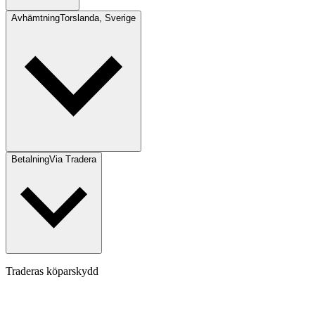
Avhämtning
Torslanda, Sverige
Betalning
Via Tradera
Traderas köparskydd