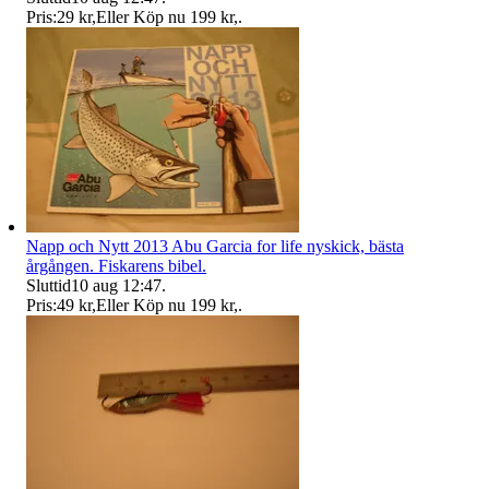
Pris:
29 kr
,
Eller Köp nu
199 kr
,
.
Napp och Nytt 2013 Abu Garcia for life nyskick, bästa
årgången. Fiskarens bibel.
Sluttid
10 aug 12:47
.
Pris:
49 kr
,
Eller Köp nu
199 kr
,
.