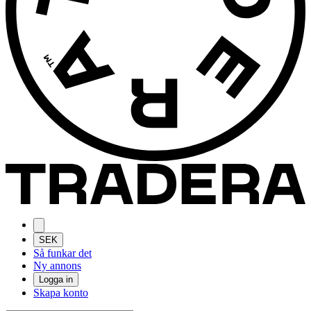
SEK
Så funkar det
Ny annons
Logga in
Skapa konto