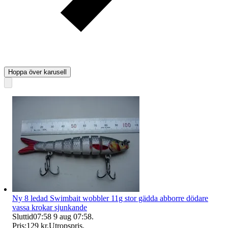
Hoppa över karusell
Ny 8 ledad Swimbait wobbler 11g stor gädda abborre dödare
vassa krokar sjunkande
Sluttid
07:58
9 aug 07:58
.
Pris:
129 kr
,
Utropspris
.