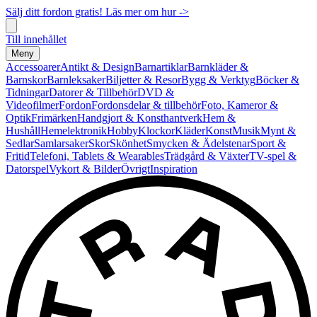
Sälj ditt fordon gratis! Läs mer om hur ->
Till innehållet
Meny
Accessoarer
Antikt & Design
Barnartiklar
Barnkläder &
Barnskor
Barnleksaker
Biljetter & Resor
Bygg & Verktyg
Böcker &
Tidningar
Datorer & Tillbehör
DVD &
Videofilmer
Fordon
Fordonsdelar & tillbehör
Foto, Kameror &
Optik
Frimärken
Handgjort & Konsthantverk
Hem &
Hushåll
Hemelektronik
Hobby
Klockor
Kläder
Konst
Musik
Mynt &
Sedlar
Samlarsaker
Skor
Skönhet
Smycken & Ädelstenar
Sport &
Fritid
Telefoni, Tablets & Wearables
Trädgård & Växter
TV-spel &
Datorspel
Vykort & Bilder
Övrigt
Inspiration