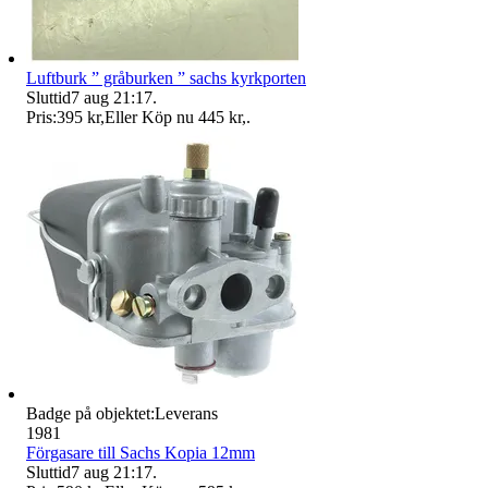
Luftburk ” gråburken ” sachs kyrkporten
Sluttid
7 aug 21:17
.
Pris:
395 kr
,
Eller Köp nu
445 kr
,
.
Badge på objektet:
Leverans
1981
Förgasare till Sachs Kopia 12mm
Sluttid
7 aug 21:17
.