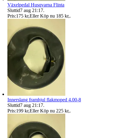
Växelpedal Husqvarna Flinta
Sluttid
7 aug 21:17
.
Pris:
175 kr
,
Eller Köp nu
185 kr
,
.
Innerslang framhjul flakmoped 4.00-8
Sluttid
7 aug 21:17
.
Pris:
199 kr
,
Eller Köp nu
225 kr
,
.