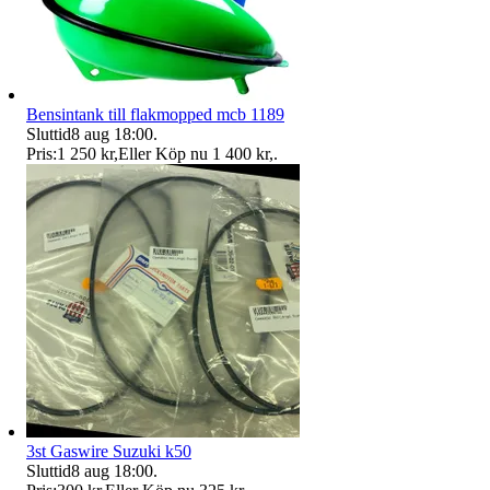
Bensintank till flakmopped mcb 1189
Sluttid
8 aug 18:00
.
Pris:
1 250 kr
,
Eller Köp nu
1 400 kr
,
.
3st Gaswire Suzuki k50
Sluttid
8 aug 18:00
.