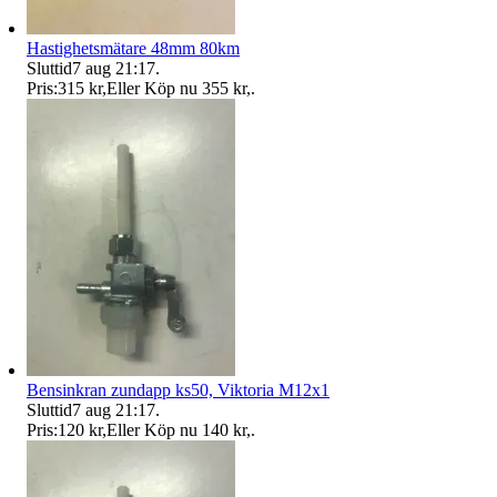
Hastighetsmätare 48mm 80km
Sluttid
7 aug 21:17
.
Pris:
315 kr
,
Eller Köp nu
355 kr
,
.
Bensinkran zundapp ks50, Viktoria M12x1
Sluttid
7 aug 21:17
.
Pris:
120 kr
,
Eller Köp nu
140 kr
,
.