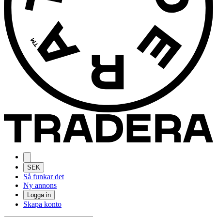
SEK
Så funkar det
Ny annons
Logga in
Skapa konto