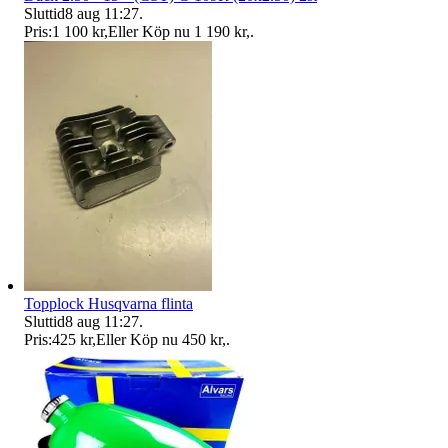
Sluttid
8 aug 11:27
.
Pris:
1 100 kr
,
Eller Köp nu
1 190 kr
,
.
Topplock Husqvarna flinta
Sluttid
8 aug 11:27
.
Pris:
425 kr
,
Eller Köp nu
450 kr
,
.