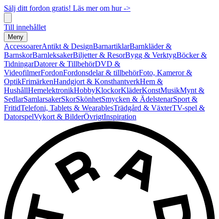
Sälj ditt fordon gratis! Läs mer om hur ->
Till innehållet
Meny
Accessoarer
Antikt & Design
Barnartiklar
Barnkläder &
Barnskor
Barnleksaker
Biljetter & Resor
Bygg & Verktyg
Böcker &
Tidningar
Datorer & Tillbehör
DVD &
Videofilmer
Fordon
Fordonsdelar & tillbehör
Foto, Kameror &
Optik
Frimärken
Handgjort & Konsthantverk
Hem &
Hushåll
Hemelektronik
Hobby
Klockor
Kläder
Konst
Musik
Mynt &
Sedlar
Samlarsaker
Skor
Skönhet
Smycken & Ädelstenar
Sport &
Fritid
Telefoni, Tablets & Wearables
Trädgård & Växter
TV-spel &
Datorspel
Vykort & Bilder
Övrigt
Inspiration