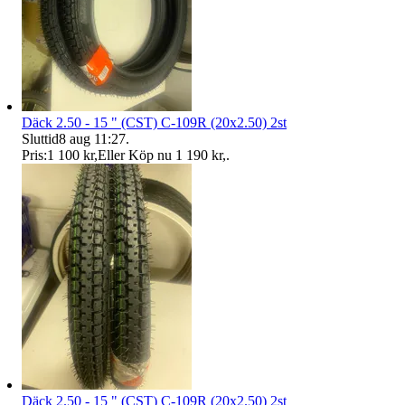
Däck 2.50 - 15 " (CST) C-109R (20x2.50) 2st
Sluttid
8 aug 11:27
.
Pris:
1 100 kr
,
Eller Köp nu
1 190 kr
,
.
Däck 2.50 - 15 " (CST) C-109R (20x2.50) 2st