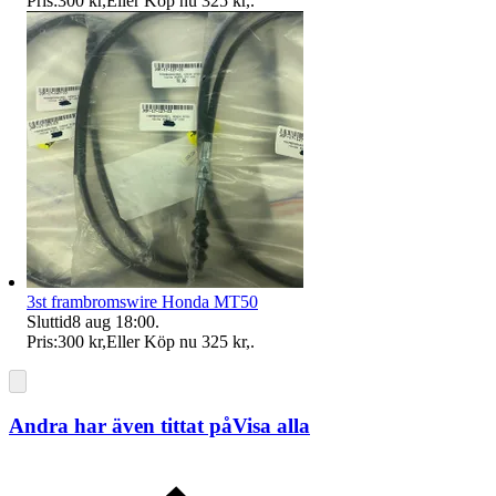
Pris:
300 kr
,
Eller Köp nu
325 kr
,
.
3st frambromswire Honda MT50
Sluttid
8 aug 18:00
.
Pris:
300 kr
,
Eller Köp nu
325 kr
,
.
Andra har även tittat på
Visa alla