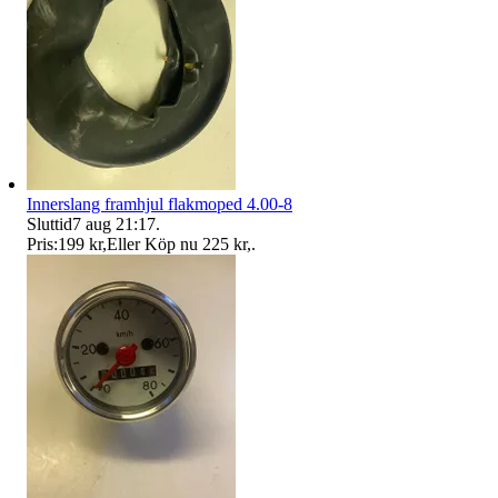
Innerslang framhjul flakmoped 4.00-8
Sluttid
7 aug 21:17
.
Pris:
199 kr
,
Eller Köp nu
225 kr
,
.