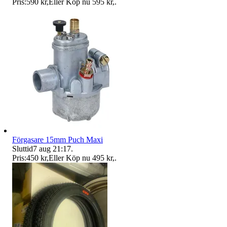
Pris:
590 kr
,
Eller Köp nu
595 kr
,
.
Förgasare 15mm Puch Maxi
Sluttid
7 aug 21:17
.
Pris:
450 kr
,
Eller Köp nu
495 kr
,
.