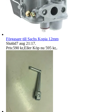
Förgasare till Sachs Kopia 12mm
Sluttid
7 aug 21:17
.
Pris:
590 kr
,
Eller Köp nu
595 kr
,
.