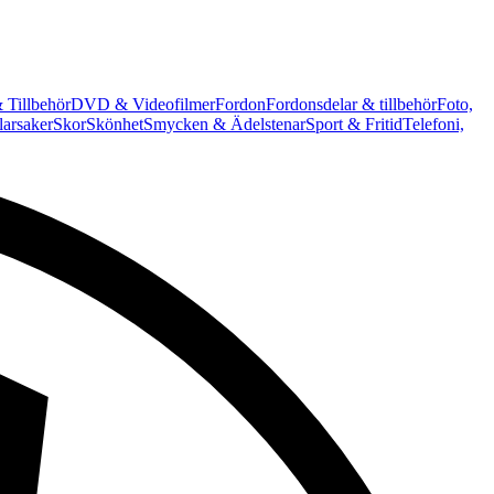
 Tillbehör
DVD & Videofilmer
Fordon
Fordonsdelar & tillbehör
Foto,
arsaker
Skor
Skönhet
Smycken & Ädelstenar
Sport & Fritid
Telefoni,