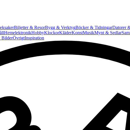
eksaker
Biljetter & Resor
Bygg & Verktyg
Böcker & Tidningar
Datorer &
ll
Hemelektronik
Hobby
Klockor
Kläder
Konst
Musik
Mynt & Sedlar
Saml
 Bilder
Övrigt
Inspiration