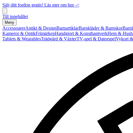
Sälj ditt fordon gratis! Läs mer om hur ->
Till innehållet
Meny
Accessoarer
Antikt & Design
Barnartiklar
Barnkläder & Barnskor
Barnl
Kameror & Optik
Frimärken
Handgjort & Konsthantverk
Hem & Hushå
Tablets & Wearables
Trädgård & Växter
TV-spel & Datorspel
Vykort &