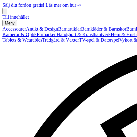
Sälj ditt fordon gratis! Läs mer om hur ->
Till innehållet
Meny
Accessoarer
Antikt & Design
Barnartiklar
Barnkläder & Barnskor
Barnl
Kameror & Optik
Frimärken
Handgjort & Konsthantverk
Hem & Hushå
Tablets & Wearables
Trädgård & Växter
TV-spel & Datorspel
Vykort &