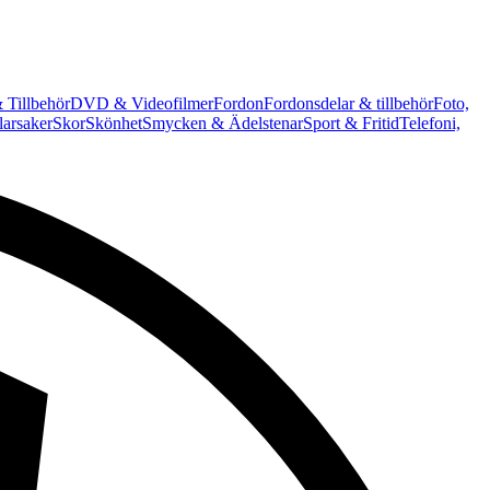
 Tillbehör
DVD & Videofilmer
Fordon
Fordonsdelar & tillbehör
Foto,
arsaker
Skor
Skönhet
Smycken & Ädelstenar
Sport & Fritid
Telefoni,