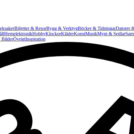
eksaker
Biljetter & Resor
Bygg & Verktyg
Böcker & Tidningar
Datorer &
ll
Hemelektronik
Hobby
Klockor
Kläder
Konst
Musik
Mynt & Sedlar
Saml
 Bilder
Övrigt
Inspiration