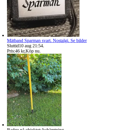
Mätband Sparman svart. Nostalgi. Se bilder
Sluttid
10 aug 21:54
.
Pris:
46 kr
,
Köp nu
.
Badge på objektet:
Avhämtning