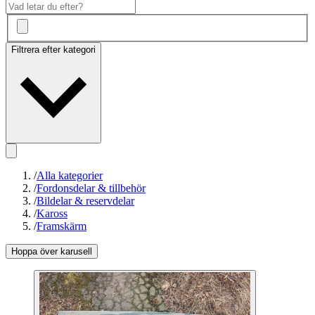
Filtrera efter kategori
/
Alla kategorier
/
Fordonsdelar & tillbehör
/
Bildelar & reservdelar
/
Kaross
/
Framskärm
Hoppa över karusell