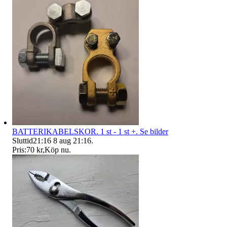
BATTERIKABELSKOR. 1 st - 1 st +. Se bilder
Sluttid
21:16
8 aug 21:16
.
Pris:
70 kr
,
Köp nu
.