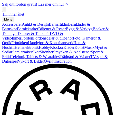
Sälj ditt fordon gratis! Läs mer om hur ->
Till innehållet
Meny
Accessoarer
Antikt & Design
Barnartiklar
Barnkläder &
Barnskor
Barnleksaker
Biljetter & Resor
Bygg & Verktyg
Böcker &
Tidningar
Datorer & Tillbehör
DVD &
Videofilmer
Fordon
Fordonsdelar & tillbehör
Foto, Kameror &
Optik
Frimärken
Handgjort & Konsthantverk
Hem &
Hushåll
Hemelektronik
Hobby
Klockor
Kläder
Konst
Musik
Mynt &
Sedlar
Samlarsaker
Skor
Skönhet
Smycken & Ädelstenar
Sport &
Fritid
Telefoni, Tablets & Wearables
Trädgård & Växter
TV-spel &
Datorspel
Vykort & Bilder
Övrigt
Inspiration