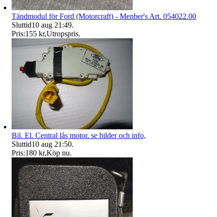
Tändmodul för Ford (Motorcraft) - Menber's Art. 054022.00
Sluttid
10 aug 21:49
.
Pris:
155 kr
,
Utropspris
.
Bil. El. Central lås motor. se bilder och info,
Sluttid
10 aug 21:50
.
Pris:
180 kr
,
Köp nu
.