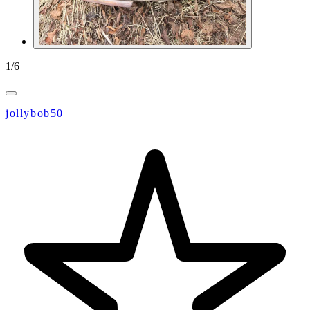
1
/
6
jollybob50