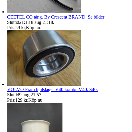
CEETEL CO tång. By Crescent BRAND. Se bilder
Sluttid
21:18
8 aug 21:18
.
Pris:
59 kr
,
Köp nu
.
VOLVO Fram hjulslager V40 kombi. V40. S40.
Sluttid
9 aug 21:57
.
Pris:
129 kr
,
Köp nu
.