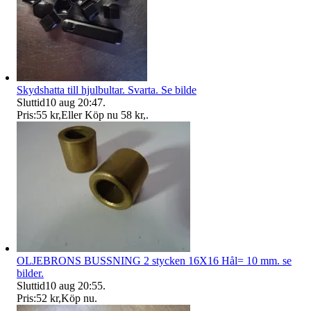
Skydshatta till hjulbultar. Svarta. Se bilde
Sluttid
10 aug 20:47
.
Pris:
55 kr
,
Eller Köp nu
58 kr
,
.
OLJEBRONS BUSSNING 2 stycken 16X16 Hål= 10 mm. se
bilder.
Sluttid
10 aug 20:55
.
Pris:
52 kr
,
Köp nu
.