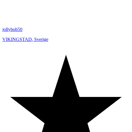
jollybob50
VIKINGSTAD
,
Sverige