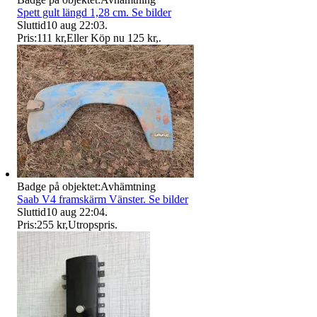
Spett gult längd 1,28 cm. Se bilder
Sluttid
10 aug 22:03
.
Pris:
111 kr
,
Eller Köp nu
125 kr
,
.
Badge på objektet:
Avhämtning
Saab V4 framskärm Vänster. Se bilder
Sluttid
10 aug 22:04
.
Pris:
255 kr
,
Utropspris
.