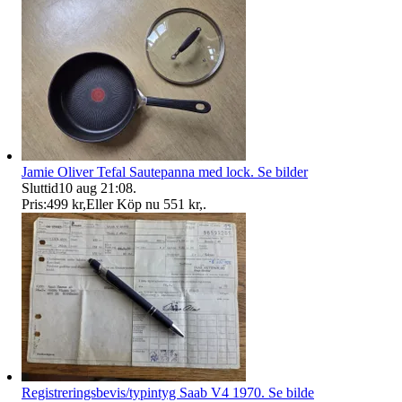
Jamie Oliver Tefal Sautepanna med lock. Se bilder
Sluttid
10 aug 21:08
.
Pris:
499 kr
,
Eller Köp nu
551 kr
,
.
Registreringsbevis/typintyg Saab V4 1970. Se bilde