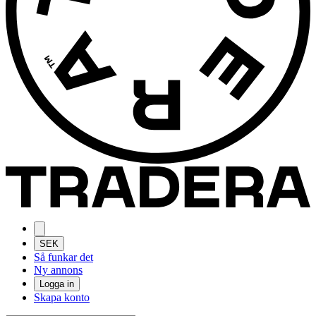
SEK
Så funkar det
Ny annons
Logga in
Skapa konto