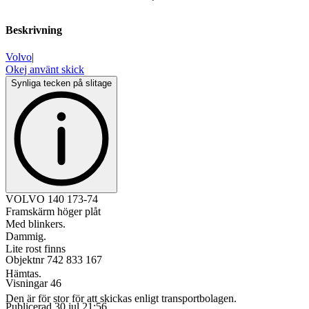
Beskrivning
Volvo
|
Okej använt skick
Synliga tecken på slitage
VOLVO 140 173-74
Framskärm höger plåt
Med blinkers.
Dammig.
Lite rost finns
Objektnr
742 833 167
Hämtas.
Visningar
46
Den är för stor för att skickas enligt transportbolagen.
Publicerad
30 jul 21:56