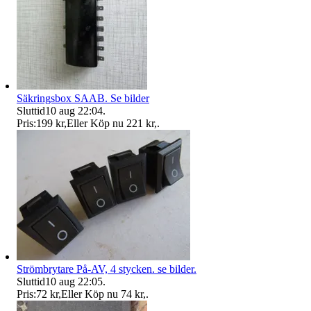
Säkringsbox SAAB. Se bilder
Sluttid
10 aug 22:04
.
Pris:
199 kr
,
Eller Köp nu
221 kr
,
.
Strömbrytare På-AV, 4 stycken. se bilder.
Sluttid
10 aug 22:05
.
Pris:
72 kr
,
Eller Köp nu
74 kr
,
.