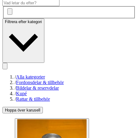
Filtrera efter kategori
/
Alla kategorier
/
Fordonsdelar & tillbehör
/
Bildelar & reservdelar
/
Kupé
/
Rattar & tillbehör
Hoppa över karusell