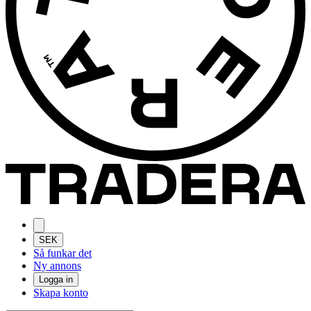
SEK
Så funkar det
Ny annons
Logga in
Skapa konto