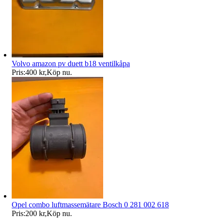
Volvo amazon pv duett b18 ventilkåpa
Pris:
400 kr
,
Köp nu
.
Opel combo luftmassemätare Bosch 0 281 002 618
Pris:
200 kr
,
Köp nu
.