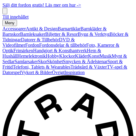
Sälj ditt fordon gratis! Läs mer om hur ->
Till innehållet
Meny
Accessoarer
Antikt & Design
Barnartiklar
Barnkläder &
Barnskor
Barnleksaker
Biljetter & Resor
Bygg & Verktyg
Böcker &
Tidningar
Datorer & Tillbehör
DVD &
Videofilmer
Fordon
Fordonsdelar & tillbehör
Foto, Kameror &
Optik
Frimärken
Handgjort & Konsthantverk
Hem &
Hushåll
Hemelektronik
Hobby
Klockor
Kläder
Konst
Musik
Mynt &
Sedlar
Samlarsaker
Skor
Skönhet
Smycken & Ädelstenar
Sport &
Fritid
Telefoni, Tablets & Wearables
Trädgård & Växter
TV-spel &
Datorspel
Vykort & Bilder
Övrigt
Inspiration