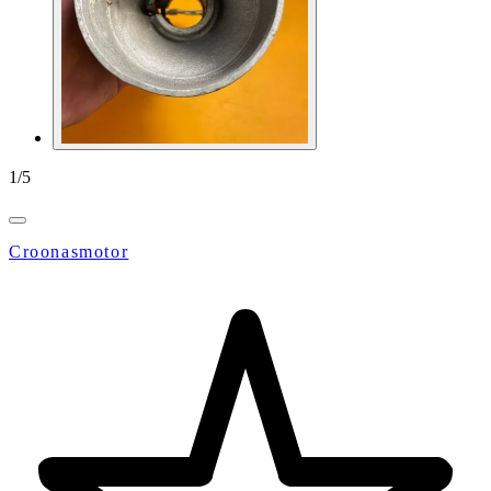
1
/
5
Croonasmotor