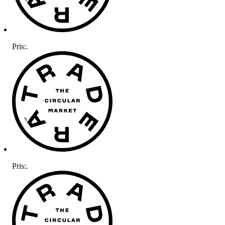
Pris:
.
Pris:
.