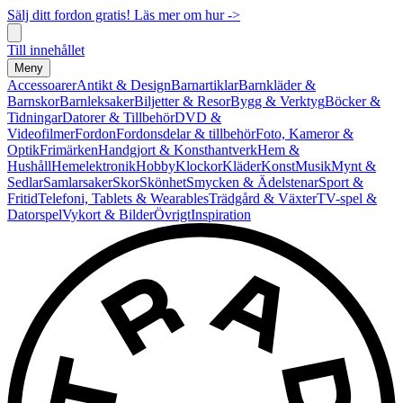
Sälj ditt fordon gratis! Läs mer om hur ->
Till innehållet
Meny
Accessoarer
Antikt & Design
Barnartiklar
Barnkläder &
Barnskor
Barnleksaker
Biljetter & Resor
Bygg & Verktyg
Böcker &
Tidningar
Datorer & Tillbehör
DVD &
Videofilmer
Fordon
Fordonsdelar & tillbehör
Foto, Kameror &
Optik
Frimärken
Handgjort & Konsthantverk
Hem &
Hushåll
Hemelektronik
Hobby
Klockor
Kläder
Konst
Musik
Mynt &
Sedlar
Samlarsaker
Skor
Skönhet
Smycken & Ädelstenar
Sport &
Fritid
Telefoni, Tablets & Wearables
Trädgård & Växter
TV-spel &
Datorspel
Vykort & Bilder
Övrigt
Inspiration