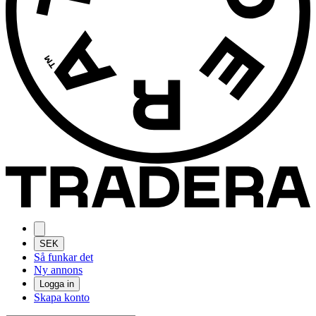
SEK
Så funkar det
Ny annons
Logga in
Skapa konto