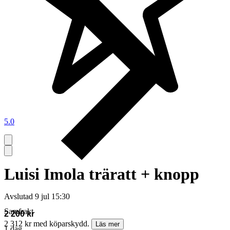
5.0
Luisi Imola träratt + knopp
Avslutad
9 jul 15:30
Samfrakt
2 200 kr
2 312 kr med köparskydd.
Läs mer
1 dag