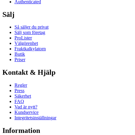
Authenticated
Sälj
Så säljer du privat
Sälj som företag
ProLister
Välgörenhet
Fraktkalkylatorn
Butik
Priser
Kontakt & Hjälp
Regler
Press
Säkerhet
FAQ
Vad är nytt?
Kundservice
Integritetsinställningar
Information