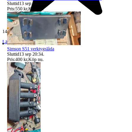
Sluttid
13 sep 20:33
.
Pris:
550 kr
,
Köp nu
.
140 omdömen
Läs omdömen
Följ
Simson S51 verktygslåda
Sluttid
13 sep 20:34
.
Pris:
400 kr
,
Köp nu
.