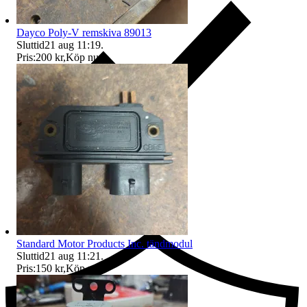
Dayco Poly-V remskiva 89013
Sluttid
21 aug 11:19
.
Pris:
200 kr
,
Köp nu
.
Ersättning om du inte får din vara
Standard Motor Products Inc. tändmodul
Sluttid
21 aug 11:21
.
Pris:
150 kr
,
Köp nu
.