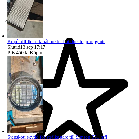
Toppsäljare
Kupéluftfilter ink hållare till fiat ducato, jumpy utc
Sluttid
13 sep 17:17
.
Pris:
450 kr
,
Köp nu
.
Stenskott skydd för strålkastare till Simson S51 mfl