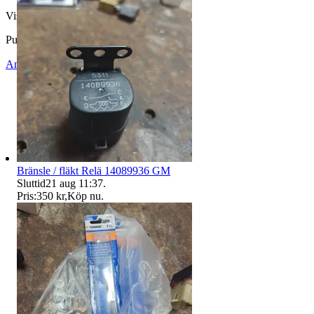
Visningar
1 077
Publicerad
28 maj 14:37
Anmäl
Sälj liknande
Bränsle / fläkt Relä 14089936 GM
Sluttid
21 aug 11:37
.
Pris:
350 kr
,
Köp nu
.