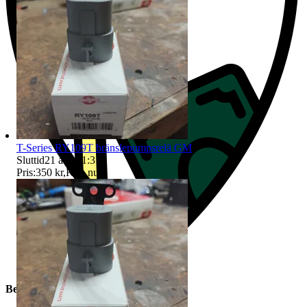
T-Series RY109T bränslepumpsrelä GM
Sluttid
21 aug 11:31
.
Pris:
350 kr
,
Köp nu
.
Beskrivning