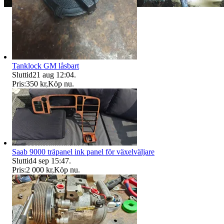
Tanklock GM låsbart
Sluttid
21 aug 12:04
.
Pris:
350 kr
,
Köp nu
.
Saab 9000 träpanel ink panel för växelväljare
Sluttid
4 sep 15:47
.
Pris:
2 000 kr
,
Köp nu
.