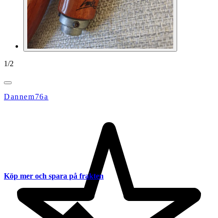
1
/
2
Dannem76a
Köp mer och spara på frakten