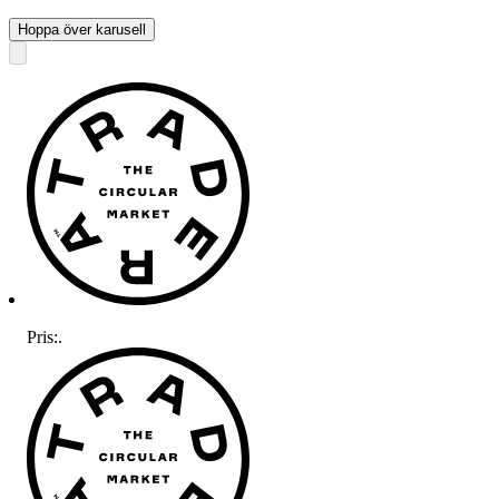
Hoppa över karusell
Pris:
.