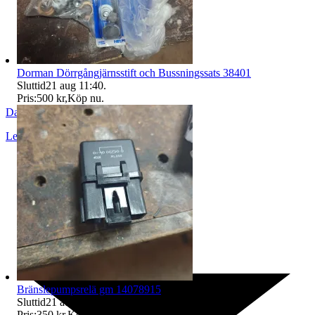
Dorman Dörrgångjärnsstift och Bussningssats 38401
Sluttid
21 aug 11:40
.
Pris:
500 kr
,
Köp nu
.
Dannem76a
Lerum
,
Sverige
Bränslepumpsrelä gm 14078915
Sluttid
21 aug 11:48
.
Pris:
350 kr
,
Köp nu
.