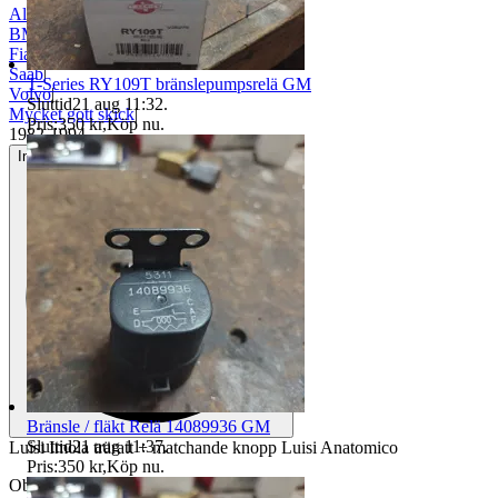
Alfa Romeo
|
BMW
|
Fiat
|
Saab
|
T-Series RY109T bränslepumpsrelä GM
Volvo
|
Sluttid
21 aug 11:32
.
Mycket gott skick
|
Pris:
350 kr
,
Köp nu
.
1982-1994
Inga eller minimala tecken på användning
Bränsle / fläkt Relä 14089936 GM
Sluttid
21 aug 11:37
.
Luisi Imola träratt + matchande knopp Luisi Anatomico
Pris:
350 kr
,
Köp nu
.
Objektnr
733 730 694