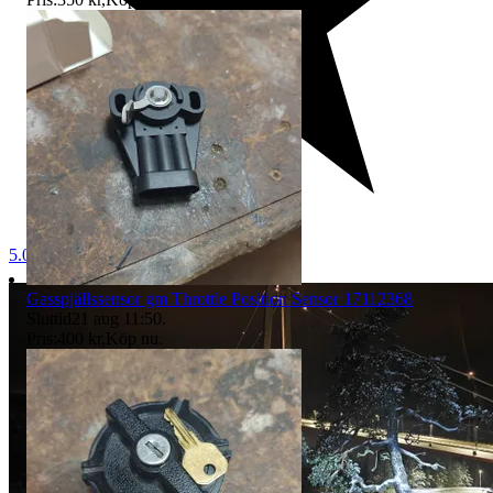
5.0
Gasspjällssensor gm Throttle Position Sensor 17112368
Sluttid
21 aug 11:50
.
Pris:
400 kr
,
Köp nu
.