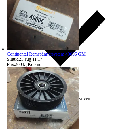
Continental Remspännarsystem 49006 GM
Sluttid
21 aug 11:17
.
Pris:
200 kr
,
Köp nu
.
Ersättning om varan inte är som beskriven