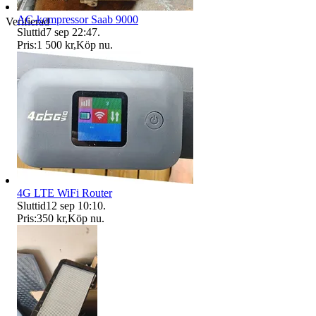
AC-kompressor Saab 9000
Verifierad
Sluttid
7 sep 22:47
.
Pris:
1 500 kr
,
Köp nu
.
4G LTE WiFi Router
Sluttid
12 sep 10:10
.
Pris:
350 kr
,
Köp nu
.