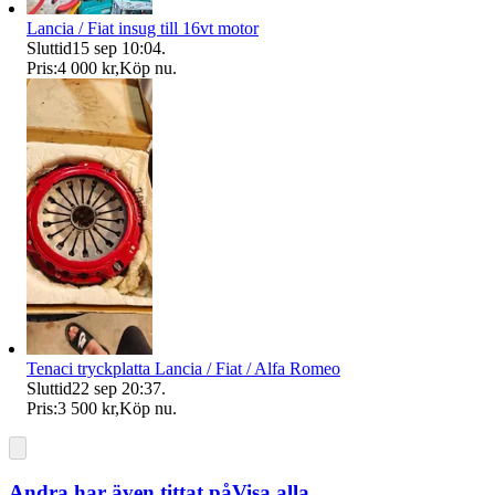
Lancia / Fiat insug till 16vt motor
Sluttid
15 sep 10:04
.
Pris:
4 000 kr
,
Köp nu
.
Tenaci tryckplatta Lancia / Fiat / Alfa Romeo
Sluttid
22 sep 20:37
.
Pris:
3 500 kr
,
Köp nu
.
Andra har även tittat på
Visa alla