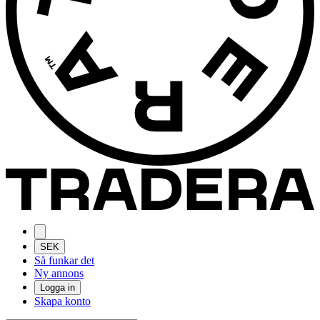
SEK
Så funkar det
Ny annons
Logga in
Skapa konto