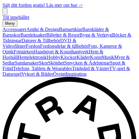
Sälj ditt fordon gratis! Läs mer om hur ->
Till innehållet
Meny
Accessoarer
Antikt & Design
Barnartiklar
Barnkläder &
Barnskor
Barnleksaker
Biljetter & Resor
Bygg & Verktyg
Böcker &
Tidningar
Datorer & Tillbehör
DVD &
Videofilmer
Fordon
Fordonsdelar & tillbehör
Foto, Kameror &
Optik
Frimärken
Handgjort & Konsthantverk
Hem &
Hushåll
Hemelektronik
Hobby
Klockor
Kläder
Konst
Musik
Mynt &
Sedlar
Samlarsaker
Skor
Skönhet
Smycken & Ädelstenar
Sport &
Fritid
Telefoni, Tablets & Wearables
Trädgård & Växter
TV-spel &
Datorspel
Vykort & Bilder
Övrigt
Inspiration