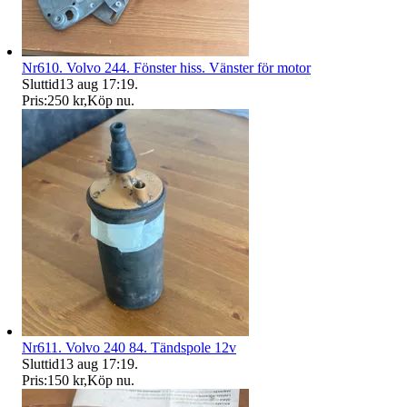
Nr610. Volvo 244. Fönster hiss. Vänster för motor
Sluttid
13 aug 17:19
.
Pris:
250 kr
,
Köp nu
.
Nr611. Volvo 240 84. Tändspole 12v
Sluttid
13 aug 17:19
.
Pris:
150 kr
,
Köp nu
.