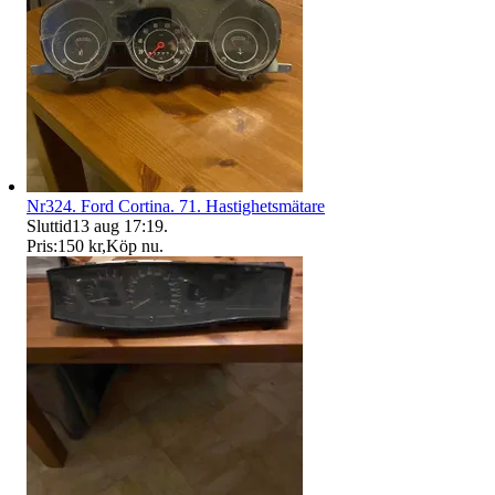
Nr324. Ford Cortina. 71. Hastighetsmätare
Sluttid
13 aug 17:19
.
Pris:
150 kr
,
Köp nu
.