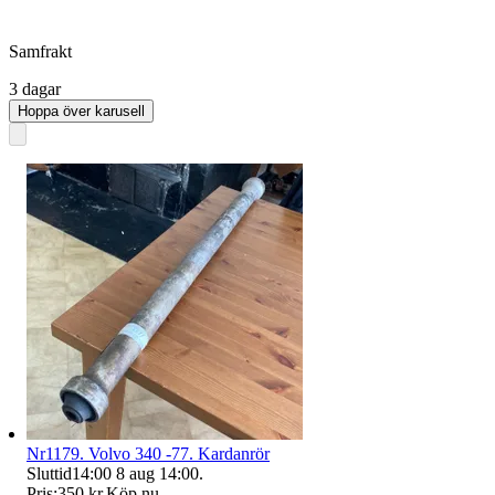
Samfrakt
3 dagar
Hoppa över karusell
Nr1179. Volvo 340 -77. Kardanrör
Sluttid
14:00
8 aug 14:00
.
Pris:
350 kr
,
Köp nu
.