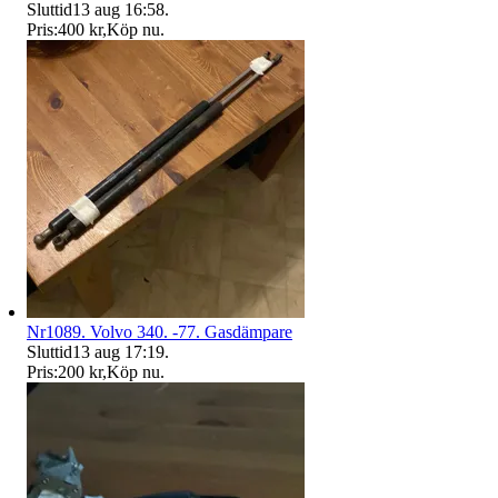
Sluttid
13 aug 16:58
.
Pris:
400 kr
,
Köp nu
.
Nr1089. Volvo 340. -77. Gasdämpare
Sluttid
13 aug 17:19
.
Pris:
200 kr
,
Köp nu
.