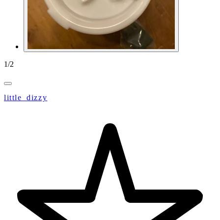
1
/
2
little_dizzy