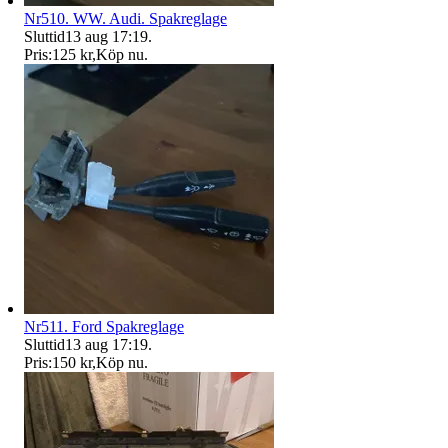
Nr510. WW. Audi. Spakreglage
Sluttid
13 aug 17:19
.
Pris:
125 kr
,
Köp nu
.
Nr511. Ford Spakreglage
Sluttid
13 aug 17:19
.
Pris:
150 kr
,
Köp nu
.