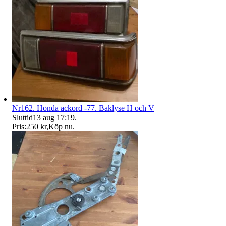
Nr162. Honda ackord -77. Baklyse H och V
Sluttid
13 aug 17:19
.
Pris:
250 kr
,
Köp nu
.