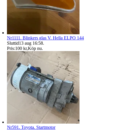
Nr1111. Blinkers glas V. Hella ELPO 144
Sluttid
13 aug 16:58
.
Pris:
100 kr
,
Köp nu
.
Nr591. Toyota. Startmotor