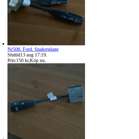
Nr508. Ford. Spakreglage
Sluttid
13 aug 17:19
.
Pris:
150 kr
,
Köp nu
.