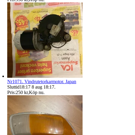
Nr1071. Vindrutetorkarmotor. Japan
Sluttid
18:17
8 aug 18:17
.
Pris:
250 kr
,
Köp nu
.