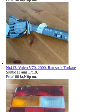
Nr413. Volvo V70. 2000. Ratt spak Torkare
Sluttid
13 aug 17:19
.
Pris:
100 kr
,
Köp nu
.