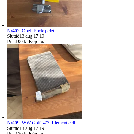
Nr403. Opel. Backspelet
Sluttid
13 aug 17:19
.
Pris:
100 kr
,
Köp nu
.
Nr409. WW Golf. -77. Element cell
Sluttid
13 aug 17:19
.
Pris:
150 kr
,
Köp nu
.