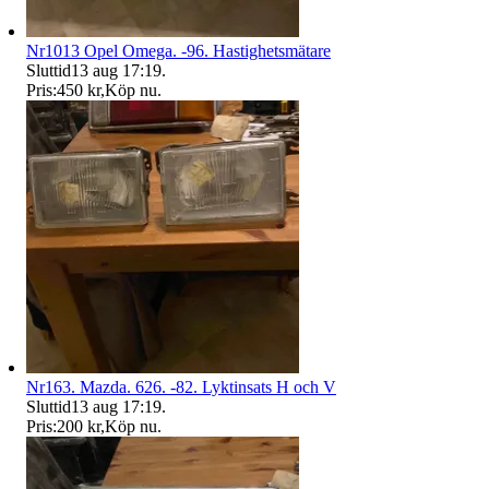
Nr1013 Opel Omega. -96. Hastighetsmätare
Sluttid
13 aug 17:19
.
Pris:
450 kr
,
Köp nu
.
Nr163. Mazda. 626. -82. Lyktinsats H och V
Sluttid
13 aug 17:19
.
Pris:
200 kr
,
Köp nu
.