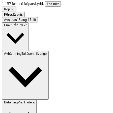
1 157 kr med köparskydd.
Läs mer
Köp nu
Föreslå pris
Avslutas
13 aug 17:19
Frakt
Från 78 kr
Avhämtning
Tallåsen, Sverige
Betalning
Via Tradera