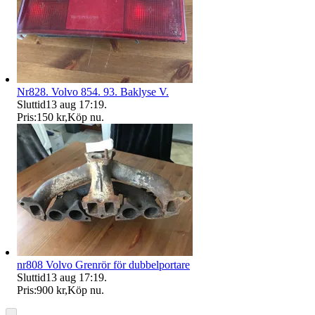
Nr828. Volvo 854. 93. Baklyse V.
Sluttid
13 aug 17:19
.
Pris:
150 kr
,
Köp nu
.
nr808 Volvo Grenrör för dubbelportare
Sluttid
13 aug 17:19
.
Pris:
900 kr
,
Köp nu
.