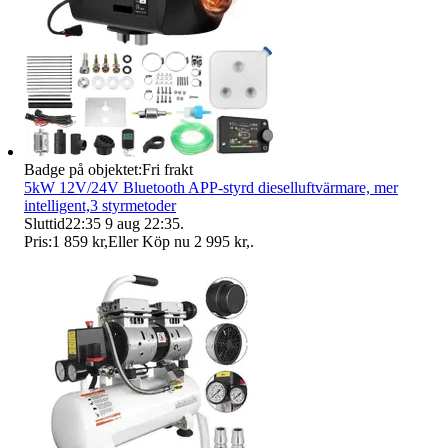
Badge på objektet:
Fri frakt
5kW 12V/24V Bluetooth APP-styrd dieselluftvärmare, mer
intelligent,3 styrmetoder
Sluttid
22:35
9 aug 22:35
.
Pris:
1 859 kr
,
Eller Köp nu
2 995 kr
,
.