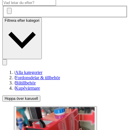
Filtrera efter kategori
/
Alla kategorier
/
Fordonsdelar & tillbehör
/
Biltillbehör
/
Kupévärmare
Hoppa över karusell