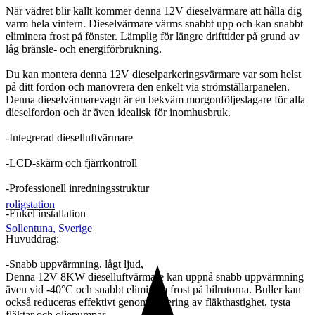
När vädret blir kallt kommer denna 12V dieselvärmare att hålla dig
varm hela vintern. Dieselvärmare värms snabbt upp och kan snabbt
eliminera frost på fönster. Lämplig för längre drifttider på grund av
låg bränsle- och energiförbrukning.
Du kan montera denna 12V dieselparkeringsvärmare var som helst
på ditt fordon och manövrera den enkelt via strömställarpanelen.
Denna dieselvärmarevagn är en bekväm morgonföljeslagare för alla
dieselfordon och är även idealisk för inomhusbruk.
-Integrerad dieselluftvärmare
-LCD-skärm och fjärrkontroll
-Professionell inredningsstruktur
roligstation
-Enkel installation
Sollentuna
,
Sverige
Huvuddrag:
-Snabb uppvärmning, lågt ljud,
Denna 12V 8KW dieselluftvärmare kan uppnå snabb uppvärmning
även vid -40°C och snabbt eliminera frost på bilrutorna. Buller kan
också reduceras effektivt genom justering av fläkthastighet, tysta
fläktar och oljepumpar.