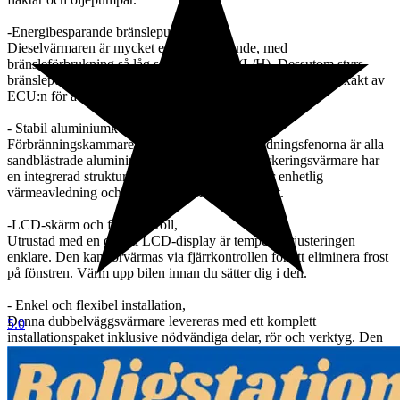
-Energibesparande bränslepump,
Dieselvärmaren är mycket energibesparande, med
bränsleförbrukning så låg som 0,18-0,48 (L/H). Dessutom styrs
bränslepumpens insprutningsfrekvens och luftintagsvolym exakt av
ECU:n för att förlänga livslängden.
- Stabil aluminiumkonstruktion,
Förbränningskammaren, basen och värmeavledningsfenorna är alla
sandblästrade aluminiumdelar. Denna dieselparkeringsvärmare har
en integrerad struktur som har egenskaperna för enhetlig
värmeavledning och hög temperaturbeständighet.
-LCD-skärm och fjärrkontroll,
Utrustad med en digital LCD-display är temperaturjusteringen
enklare. Den kan förvärmas via fjärrkontrollen för att eliminera frost
på fönstren. Värm upp bilen innan du sätter dig i den.
- Enkel och flexibel installation,
Denna dubbelväggsvärmare levereras med ett komplett
5.0
installationspaket inklusive nödvändiga delar, rör och verktyg. Den
är lätt att använda och kan flexibelt monteras på flera ställen på
fordonet.