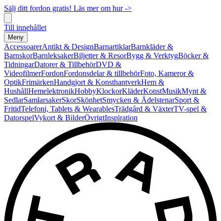
Sälj ditt fordon gratis! Läs mer om hur ->
Till innehållet
Meny
Accessoarer
Antikt & Design
Barnartiklar
Barnkläder &
Barnskor
Barnleksaker
Biljetter & Resor
Bygg & Verktyg
Böcker &
Tidningar
Datorer & Tillbehör
DVD &
Videofilmer
Fordon
Fordonsdelar & tillbehör
Foto, Kameror &
Optik
Frimärken
Handgjort & Konsthantverk
Hem &
Hushåll
Hemelektronik
Hobby
Klockor
Kläder
Konst
Musik
Mynt &
Sedlar
Samlarsaker
Skor
Skönhet
Smycken & Ädelstenar
Sport &
Fritid
Telefoni, Tablets & Wearables
Trädgård & Växter
TV-spel &
Datorspel
Vykort & Bilder
Övrigt
Inspiration