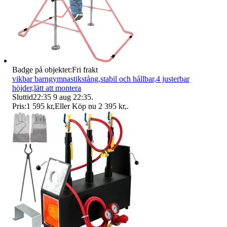
Badge på objektet:
Fri frakt
vikbar barngymnastikstång,stabil och hållbar,4 justerbar
höjder,lätt att montera
Sluttid
22:35
9 aug 22:35
.
Pris:
1 595 kr
,
Eller Köp nu
2 395 kr
,
.