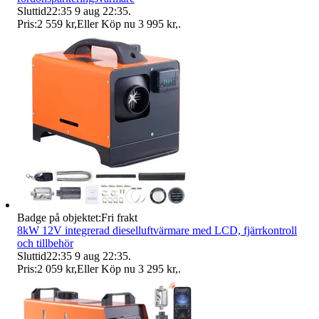
Sluttid
22:35
9 aug 22:35
.
Pris:
2 559 kr
,
Eller Köp nu
3 995 kr
,
.
Badge på objektet:
Fri frakt
8kW 12V integrerad dieselluftvärmare med LCD, fjärrkontroll
och tillbehör
Sluttid
22:35
9 aug 22:35
.
Pris:
2 059 kr
,
Eller Köp nu
3 295 kr
,
.