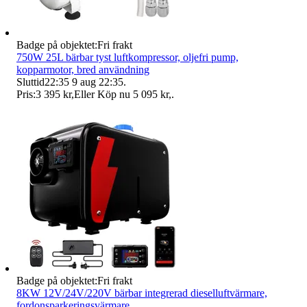
Badge på objektet:
Fri frakt
750W 25L bärbar tyst luftkompressor, oljefri pump,
kopparmotor, bred användning
Sluttid
22:35
9 aug 22:35
.
Pris:
3 395 kr
,
Eller Köp nu
5 095 kr
,
.
Badge på objektet:
Fri frakt
8KW 12V/24V/220V bärbar integrerad dieselluftvärmare,
fordonsparkeringsvärmare