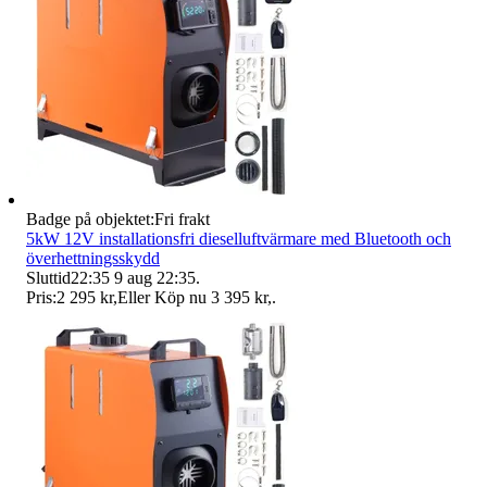
Badge på objektet:
Fri frakt
5kW 12V installationsfri dieselluftvärmare med Bluetooth och
överhettningsskydd
Sluttid
22:35
9 aug 22:35
.
Pris:
2 295 kr
,
Eller Köp nu
3 395 kr
,
.