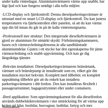
under kalla vinterdagar. Aluminiumvärmaren värms upp snabbt, har
lågt ljud och kan fungera smidigt i alla tuffa miljöer.
-LCD-display och fjärrkontroll: Denna dieselparkeringsvärmare är
utrustad med en smart LCD-display och fjärrkontroll. Du kan justera
temperaturen via fjärrkontrollen eller panelen, så att du kan värma
upp din bil innan du går in på de kalla vintermorgnarna.
-Professionell inre struktur: Den integrerade dieselluftvärmaren är
gjord av aluminium för utmärkt skydd. Förbränningskammaren,
basen och värmeavledningsfenorna är alla sandblästrade
aluminiumdelar. Gjuten i ett stycke har den egenskaperna för jämn
värmeavledning och snabb uppvärmning. Och kan ge dig
långsiktiga tjänster.
-Bekväm installation: Dieselparkeringsvärmarens bränsletank,
värmare och bränslepump är installerade som en, vilket gör din
installation mycket bekväm. Komplett med tillbehör, en komplett
uppsättning tillbehör gör att du enkelt kan installera
parkeringsvärmaren i ditt fordon. Den kan installeras flexibelt i
passagerarrummet, bagageutrymmet eller under containern.
-Bred applikation: Som uppvärmningskamrat för alla dieselfordon
används dubbelskiktsvärmaren i stor utsträckning för att värma upp
hytten på bilar, husbilar, husvagnar, lastbilar, fartyg och mer.
Toppsäljare