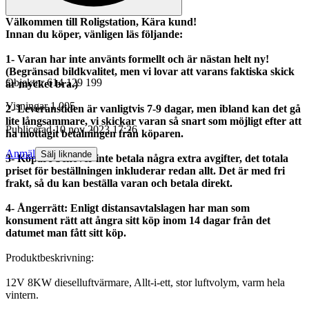
Välkommen till Roligstation, Kära kund!
Innan du köper, vänligen läs följande:
1- Varan har inte använts formellt och är nästan helt ny!
(Begränsad bildkvalitet, men vi lovar att varans faktiska skick
Objektnr
614 129 199
är mycket bra.)
Visningar
1 005
2- Leveranstiden är vanligtvis 7-9 dagar, men ibland kan det gå
lite långsammare, vi skickar varan så snart som möjligt efter att
Publicerad
10 nov 2023 17:26
ha mottagit betalningen från köparen.
Anmäl
Sälj liknande
3- Köpare behöver inte betala några extra avgifter, det totala
priset för beställningen inkluderar redan allt. Det är med fri
frakt, så du kan beställa varan och betala direkt.
4- Ångerrätt: Enligt distansavtalslagen har man som
konsument rätt att ångra sitt köp inom 14 dagar från det
datumet man fått sitt köp.
Produktbeskrivning:
12V 8KW dieselluftvärmare, Allt-i-ett, stor luftvolym, varm hela
vintern.