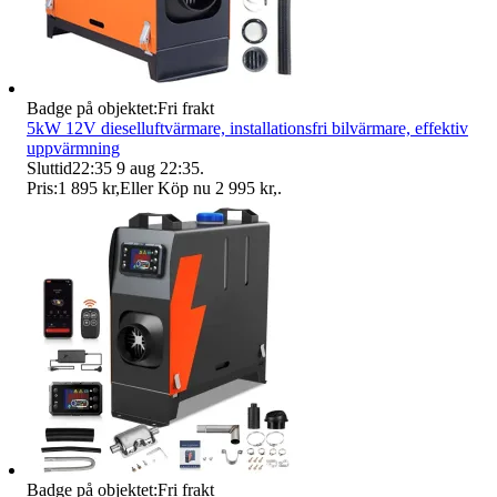
Badge på objektet:
Fri frakt
5kW 12V dieselluftvärmare, installationsfri bilvärmare, effektiv
uppvärmning
Sluttid
22:35
9 aug 22:35
.
Pris:
1 895 kr
,
Eller Köp nu
2 995 kr
,
.
Badge på objektet:
Fri frakt