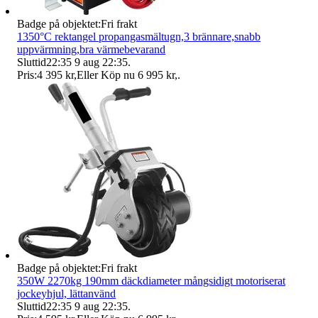
Badge på objektet:
Fri frakt
1350°C rektangel propangasmältugn,3 brännare,snabb
uppvärmning,bra värmebevarand
Sluttid
22:35
9 aug 22:35
.
Pris:
4 395 kr
,
Eller Köp nu
6 995 kr
,
.
Badge på objektet:
Fri frakt
350W 2270kg 190mm däckdiameter mångsidigt motoriserat
jockeyhjul, lättanvänd
Sluttid
22:35
9 aug 22:35
.