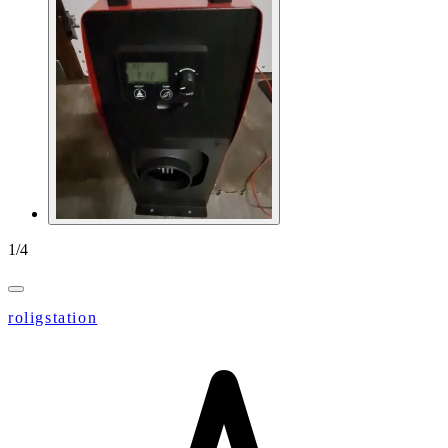
1
/
4
roligstation