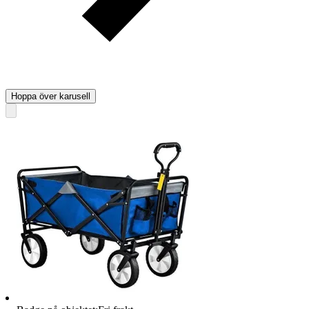
Hoppa över karusell