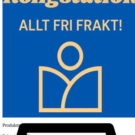
-Dieselfordon och inomhusbruk,
Bussvärmaren används vanligtvis för hyttuppvärmning av olika
dieselfordon, såsom husbilar, bussar, lastbilar etc. Den lämpar sig
även för bostäder, lager och andra inomhusbruk.
Produktspecifikationer:
Värmarens effekt: 8KW
Bränsle bensin: diesel
Märkspänning: 12V
Bränsletankens kapacitet: 5L/1,3 gal
Bil luftkonditioneringstyp: Uppvärmning
Bränsleförbrukning (liter/timme): 0,18 - 0,48
Värmarens drifttemperatur: -40°C~+50°C
Oljepumpens drifttemperatur: -40°C~+40°C
Produktmått (längd*bredd*höjd): 39 x 15,3 x 41,5 cm