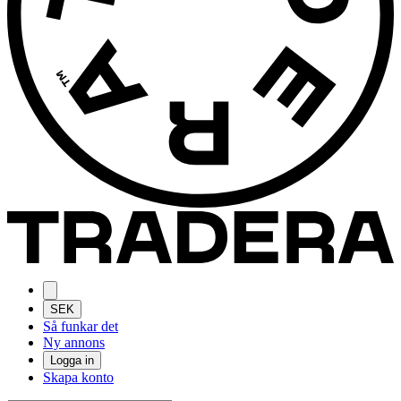
SEK
Så funkar det
Ny annons
Logga in
Skapa konto