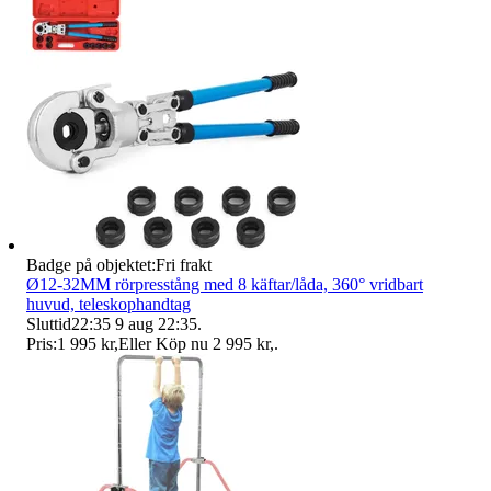
Badge på objektet:
Fri frakt
Ø12-32MM rörpresstång med 8 käftar/låda, 360° vridbart
huvud, teleskophandtag
Sluttid
22:35
9 aug 22:35
.
Pris:
1 995 kr
,
Eller Köp nu
2 995 kr
,
.