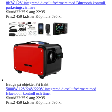
8KW 12V integrerad dieselluftvärmare med Bluetooth kontroll,
parkeringsvärmare
Sluttid
22:35
9 aug 22:35
.
Pris:
2 459 kr
,
Eller Köp nu
3 595 kr
,
.
Badge på objektet:
Fri frakt
5000W 12V/24V/220V integrerad dieselluftvärmare med
Bluetooth-kontroll och timer
Sluttid
22:35
9 aug 22:35
.
Pris:
2 459 kr
,
Eller Köp nu
3 595 kr
,
.