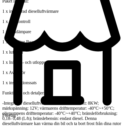
Paket innehåll:
1 x integrerad dieselluftvärmare
1 x fjärrkontroll
1 x ljuddämpare
1 x Mainline Beam
1 x luftfilter
1 x Inlopps- och utloppsrör
1 x Avgasrör
1 x installationssats
Funktioner och detaljer:
-Integrerad dieselluftvärmare: värmarens effekt: 8KW;
märkspänning: 12V; värmarens drifttemperatur: -40°C~+50°C;
oljepumpens drifttemperatur: -40°C~+40°C; bränsleförbrukning:
Företag
0,18- 0,48 (L/h); bränslebensin: endast diesel. Denna
dieselluftvärmare kan värma din bil och ta bort frost från dina rutor