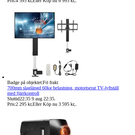
Pris:
4 595 kr
,
Eller Köp nu
6 995 kr
,
.
Badge på objektet:
Fri frakt
700mm slaglängd 60kg belastning, motoriserat TV-lyftställ
med fjärrkontroll
Sluttid
22:35
9 aug 22:35
.
Pris:
2 295 kr
,
Eller Köp nu
3 595 kr
,
.