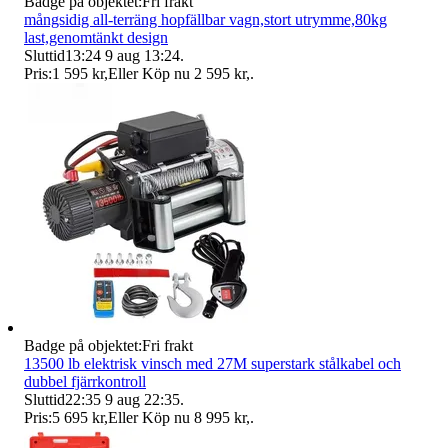
Badge på objektet:
Fri frakt
mångsidig all-terräng hopfällbar vagn,stort utrymme,80kg
last,genomtänkt design
Sluttid
13:24
9 aug 13:24
.
Pris:
1 595 kr
,
Eller Köp nu
2 595 kr
,
.
Badge på objektet:
Fri frakt
13500 lb elektrisk vinsch med 27M superstark stålkabel och
dubbel fjärrkontroll
Sluttid
22:35
9 aug 22:35
.
Pris:
5 695 kr
,
Eller Köp nu
8 995 kr
,
.