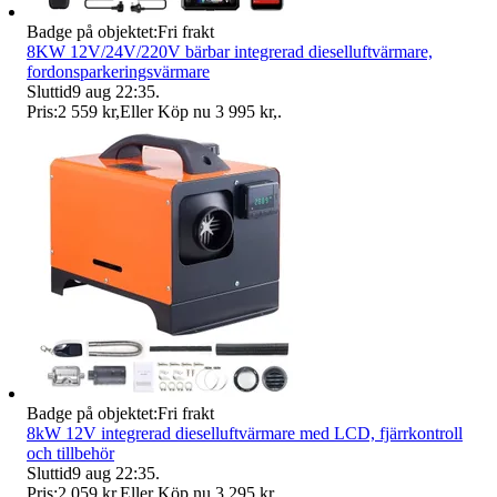
Badge på objektet:
Fri frakt
8KW 12V/24V/220V bärbar integrerad dieselluftvärmare,
fordonsparkeringsvärmare
Sluttid
9 aug 22:35
.
Pris:
2 559 kr
,
Eller Köp nu
3 995 kr
,
.
Badge på objektet:
Fri frakt
8kW 12V integrerad dieselluftvärmare med LCD, fjärrkontroll
och tillbehör
Sluttid
9 aug 22:35
.
Pris:
2 059 kr
,
Eller Köp nu
3 295 kr
,
.