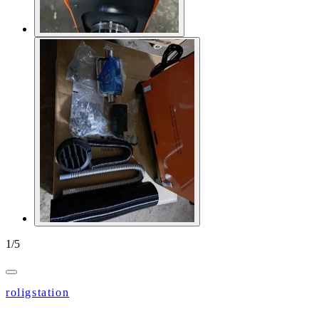
1
/
5
roligstation