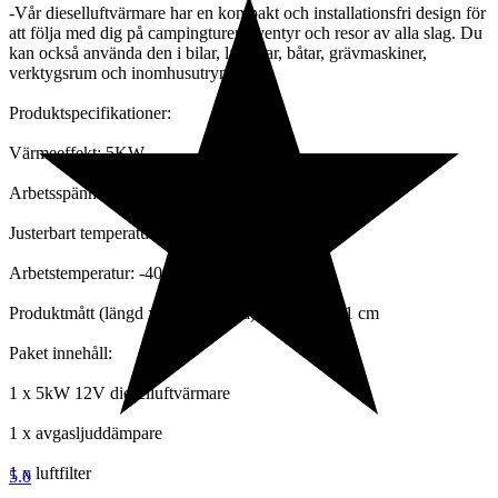
-Vår dieselluftvärmare har en kompakt och installationsfri design för
att följa med dig på campingturer, äventyr och resor av alla slag. Du
kan också använda den i bilar, lastbilar, båtar, grävmaskiner,
verktygsrum och inomhusutrymmen.
Produktspecifikationer:
Värmeeffekt: 5KW
Arbetsspänning: DC 12V
Justerbart temperaturområde: 8°C-36°C
Arbetstemperatur: -40°C ~ 40°C
Produktmått (längd x bredd x höjd): 38 x 15 x 41 cm
Paket innehåll:
1 x 5kW 12V dieselluftvärmare
1 x avgasljuddämpare
1 x luftfilter
5.0