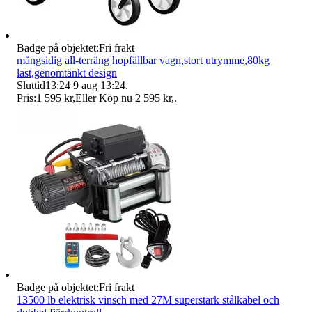
Badge på objektet:
Fri frakt
mångsidig all-terräng hopfällbar vagn,stort utrymme,80kg
last,genomtänkt design
Sluttid
13:24
9 aug 13:24
.
Pris:
1 595 kr
,
Eller Köp nu
2 595 kr
,
.
Badge på objektet:
Fri frakt
13500 lb elektrisk vinsch med 27M superstark stålkabel och