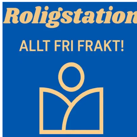
1 x fjärrkontroll
1 x set monteringstillbehör
Funktioner och detaljer:
-Lätt installationsfri lösning: Njut av effektiv uppvärmning utan
installation som krävs med vår dieselvärmare, perfekt för
utomhusäventyr som camping. Värmarens effekt: 5 KW
märkspänning: 12 V. Användningsområde: 161-215ft2;/15-20 m2;.
På bara 10 minuter säkerställer vår innovativa sandblästrade
aluminiumvärmeväxlare snabb och effektiv värmeöverföring, vilket
säkerställer en behaglig temperatur i ditt fordon, båt eller kabin.
-Låg energiförbrukning och hög effekt: Spara bränslekostnader
genom att använda dieselvärmarens precisionslågbrusbränslepump,
som förbrukar cirka 1 gallon bränsle per natt, vilket minskar
bränsleförbrukningen till intervallet 0,16 L-0,52 L/h. Denna
dieselluftvärmare har en stor tank på 5 L/1,3 gallon och ger upp till
10 timmars kontinuerlig uppvärmning, maximerar
bränsleeffektiviteten och minimerar energislöseri.
- SMART DUBBEL KONTROLL: Ta kontroll över din
värmeupplevelse med vår 32 fot långa fjärrkontroll och LCD.
Förvärm ditt fordon från utsidan, håll interiören varm, förvärm