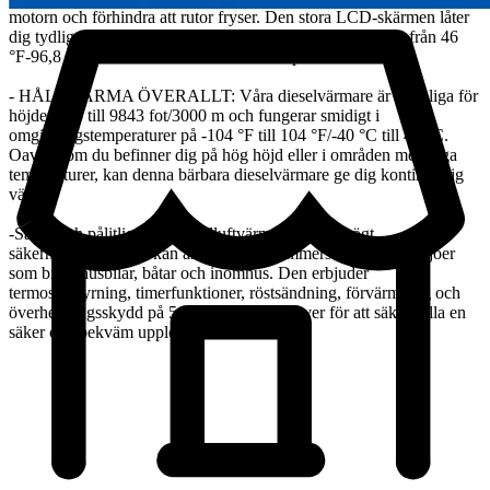
motorn och förhindra att rutor fryser. Den stora LCD-skärmen låter
dig tydligt se värmarens status. Temperaturen kan justeras från 46
°F-96,8 °F/8 °C-36 °C för att möta dina specifika behov.
- HÅLL VARMA ÖVERALLT: Våra dieselvärmare är lämpliga för
höjder upp till 9843 fot/3000 m och fungerar smidigt i
omgivningstemperaturer på -104 °F till 104 °F/-40 °C till 40 °C.
Oavsett om du befinner dig på hög höjd eller i områden med låga
temperaturer, kan denna bärbara dieselvärmare ge dig kontinuerlig
värme.
-Säker och pålitlig: Vår dieselluftvärmare har ett högt
säkerhetssystem och kan användas bekymmersfritt i olika miljöer
som bilar, husbilar, båtar och inomhus. Den erbjuder
termostatstyrning, timerfunktioner, röstsändning, förvärmning och
överhettningsskydd på 518°F/270°C och över för att säkerställa en
säker och bekväm upplevelse hela natten.