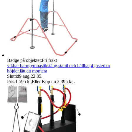
Badge på objektet:
Fri frakt
vikbar barngymnastikstång,stabil och hållbar,4 justerbar
höjder,lätt att montera
Sluttid
9 aug 22:35
.
Pris:
1 595 kr
,
Eller Köp nu
2 395 kr
,
.