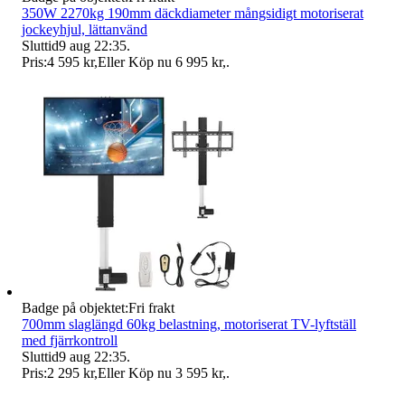
350W 2270kg 190mm däckdiameter mångsidigt motoriserat
jockeyhjul, lättanvänd
Sluttid
9 aug 22:35
.
Pris:
4 595 kr
,
Eller Köp nu
6 995 kr
,
.
Badge på objektet:
Fri frakt
700mm slaglängd 60kg belastning, motoriserat TV-lyftställ
med fjärrkontroll
Sluttid
9 aug 22:35
.
Pris:
2 295 kr
,
Eller Köp nu
3 595 kr
,
.