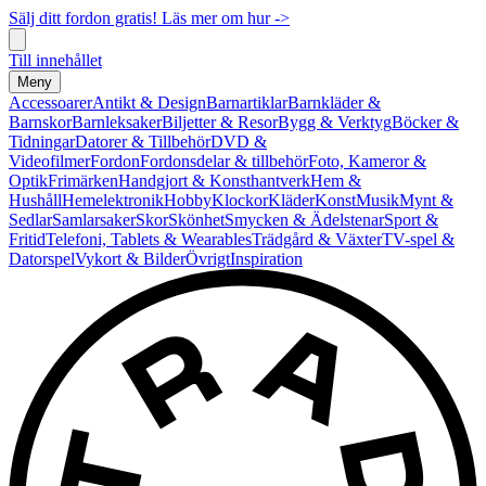
Sälj ditt fordon gratis! Läs mer om hur ->
Till innehållet
Meny
Accessoarer
Antikt & Design
Barnartiklar
Barnkläder &
Barnskor
Barnleksaker
Biljetter & Resor
Bygg & Verktyg
Böcker &
Tidningar
Datorer & Tillbehör
DVD &
Videofilmer
Fordon
Fordonsdelar & tillbehör
Foto, Kameror &
Optik
Frimärken
Handgjort & Konsthantverk
Hem &
Hushåll
Hemelektronik
Hobby
Klockor
Kläder
Konst
Musik
Mynt &
Sedlar
Samlarsaker
Skor
Skönhet
Smycken & Ädelstenar
Sport &
Fritid
Telefoni, Tablets & Wearables
Trädgård & Växter
TV-spel &
Datorspel
Vykort & Bilder
Övrigt
Inspiration