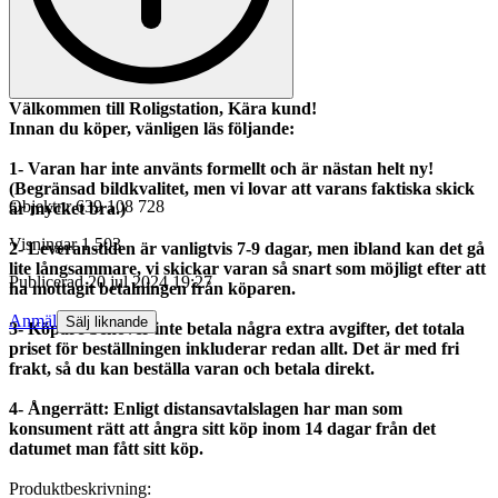
Välkommen till Roligstation, Kära kund!
Innan du köper, vänligen läs följande:
1- Varan har inte använts formellt och är nästan helt ny!
(Begränsad bildkvalitet, men vi lovar att varans faktiska skick
Objektnr
639 108 728
är mycket bra.)
Visningar
1 503
2- Leveranstiden är vanligtvis 7-9 dagar, men ibland kan det gå
lite långsammare, vi skickar varan så snart som möjligt efter att
Publicerad
20 jul 2024 19:27
ha mottagit betalningen från köparen.
Anmäl
Sälj liknande
3- Köpare behöver inte betala några extra avgifter, det totala
priset för beställningen inkluderar redan allt. Det är med fri
frakt, så du kan beställa varan och betala direkt.
4- Ångerrätt: Enligt distansavtalslagen har man som
konsument rätt att ångra sitt köp inom 14 dagar från det
datumet man fått sitt köp.
Produktbeskrivning: