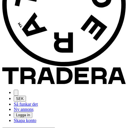
SEK
Så funkar det
Ny annons
Logga in
Skapa konto