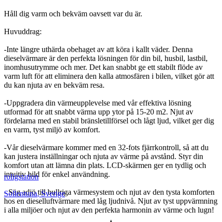
Håll dig varm och bekväm oavsett var du är.
Huvuddrag:
-Inte längre uthärda obehaget av att köra i kallt väder. Denna
dieselvärmare är den perfekta lösningen för din bil, husbil, lastbil,
inomhusutrymme och mer. Det kan snabbt ge ett stabilt flöde av
varm luft för att eliminera den kalla atmosfären i bilen, vilket gör att
du kan njuta av en bekväm resa.
-Uppgradera din värmeupplevelse med vår effektiva lösning
utformad för att snabbt värma upp ytor på 15-20 m2. Njut av
fördelarna med en stabil bränsletillförsel och lågt ljud, vilket ger dig
en varm, tyst miljö av komfort.
-Vår dieselvärmare kommer med en 32-fots fjärrkontroll, så att du
kan justera inställningar och njuta av värme på avstånd. Styr din
komfort utan att lämna din plats. LCD-skärmen ger en tydlig och
intuitiv bild för enkel användning.
roligstation
- Säg adjö till bullriga värmesystem och njut av den tysta komforten
Sollentuna
,
Sverige
hos en dieselluftvärmare med låg ljudnivå. Njut av tyst uppvärmning
i alla miljöer och njut av den perfekta harmonin av värme och lugn!