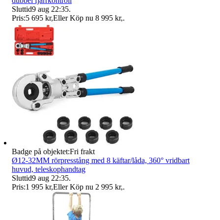
dubbel fjärrkontroll
Sluttid
9 aug 22:35
.
Pris:
5 695 kr
,
Eller Köp nu
8 995 kr
,
.
Badge på objektet:
Fri frakt
Ø12-32MM rörpresstång med 8 käftar/låda, 360° vridbart
huvud, teleskophandtag
Sluttid
9 aug 22:35
.
Pris:
1 995 kr
,
Eller Köp nu
2 995 kr
,
.