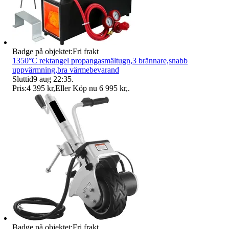
Badge på objektet:
Fri frakt
1350°C rektangel propangasmältugn,3 brännare,snabb
uppvärmning,bra värmebevarand
Sluttid
9 aug 22:35
.
Pris:
4 395 kr
,
Eller Köp nu
6 995 kr
,
.
Badge på objektet:
Fri frakt