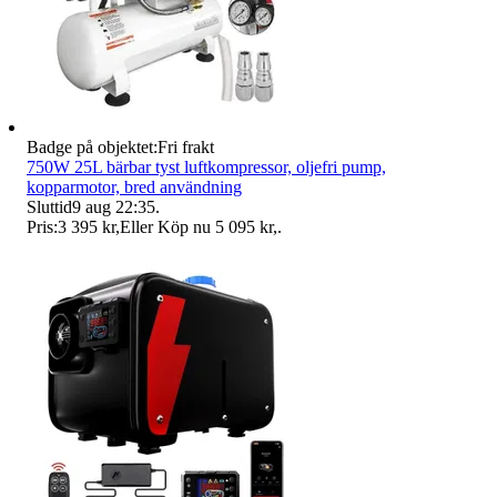
Badge på objektet:
Fri frakt
750W 25L bärbar tyst luftkompressor, oljefri pump,
kopparmotor, bred användning
Sluttid
9 aug 22:35
.
Pris:
3 395 kr
,
Eller Köp nu
5 095 kr
,
.