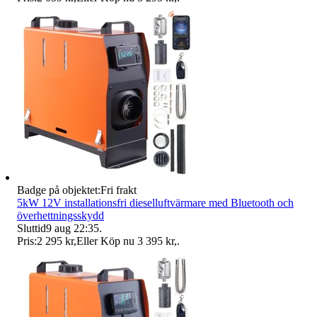
Badge på objektet:
Fri frakt
5kW 12V installationsfri dieselluftvärmare med Bluetooth och
överhettningsskydd
Sluttid
9 aug 22:35
.
Pris:
2 295 kr
,
Eller Köp nu
3 395 kr
,
.