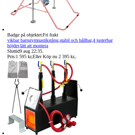
Badge på objektet:
Fri frakt
vikbar barngymnastikstång,stabil och hållbar,4 justerbar
höjder,lätt att montera
Sluttid
9 aug 22:35
.
Pris:
1 595 kr
,
Eller Köp nu
2 395 kr
,
.