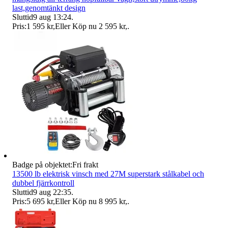
last,genomtänkt design
Sluttid
9 aug 13:24
.
Pris:
1 595 kr
,
Eller Köp nu
2 595 kr
,
.
Badge på objektet:
Fri frakt
13500 lb elektrisk vinsch med 27M superstark stålkabel och
dubbel fjärrkontroll
Sluttid
9 aug 22:35
.
Pris:
5 695 kr
,
Eller Köp nu
8 995 kr
,
.