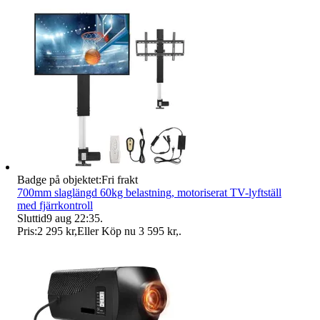
Badge på objektet:
Fri frakt
700mm slaglängd 60kg belastning, motoriserat TV-lyftställ
med fjärrkontroll
Sluttid
9 aug 22:35
.
Pris:
2 295 kr
,
Eller Köp nu
3 595 kr
,
.