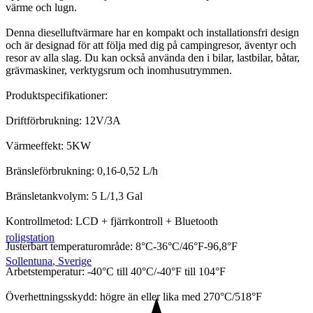
värme och lugn.
Denna dieselluftvärmare har en kompakt och installationsfri design
och är designad för att följa med dig på campingresor, äventyr och
resor av alla slag. Du kan också använda den i bilar, lastbilar, båtar,
grävmaskiner, verktygsrum och inomhusutrymmen.
Produktspecifikationer:
Driftförbrukning: 12V/3A
Värmeeffekt: 5KW
Bränsleförbrukning: 0,16-0,52 L/h
Bränsletankvolym: 5 L/1,3 Gal
Kontrollmetod: LCD + fjärrkontroll + Bluetooth
roligstation
Justerbart temperaturområde: 8°C-36°C/46°F-96,8°F
Sollentuna
,
Sverige
Arbetstemperatur: -40°C till 40°C/-40°F till 104°F
Överhettningsskydd: högre än eller lika med 270°C/518°F