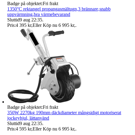
Badge på objektet:
Fri frakt
1350°C rektangel propangasmältugn,3 brännare,snabb
uppvärmning,bra värmebevarand
Sluttid
9 aug 22:35
.
Pris:
4 395 kr
,
Eller Köp nu
6 995 kr
,
.
Badge på objektet:
Fri frakt
350W 2270kg 190mm däckdiameter mångsidigt motoriserat
jockeyhjul, lättanvänd
Sluttid
9 aug 22:35
.
Pris:
4 595 kr
,
Eller Köp nu
6 995 kr
,
.