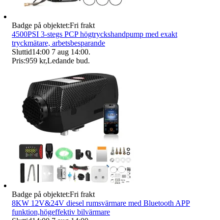
Badge på objektet:
Fri frakt
4500PSI 3-stegs PCP högtryckshandpump med exakt
tryckmätare, arbetsbesparande
Sluttid
14:00
7 aug 14:00
.
Pris:
959 kr
,
Ledande bud
.
Badge på objektet:
Fri frakt
8KW 12V&24V diesel rumsvärmare med Bluetooth APP
funktion,högeffektiv bilvärmare