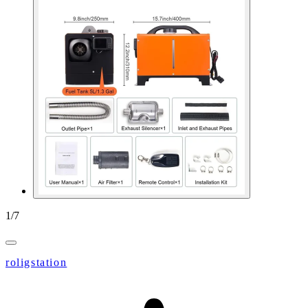
1
/
7
roligstation