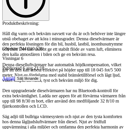
Produktbeskrivning:
Håll dig varm och bekväm oavsett var du är och behöver inte längre
utstå obehaget av att köra i minusgrader. Denna dieselvärmare är
den perfekta lösningen för din bil, husbil, lastbil, inomhusutrymme
Objektnr
744 010 570
och mer. Det kan snabbt ge ett stabilt flöde av varm luft, eliminera
den kalla atmosfären i bilen och ge en bekväm resa.
Visningar
6
Denna dieselluftvärmare har automatisk höjdkompensation, vilket
Publicerad
6 aug 21:18
gör att den kan arbeta effektivt på höjder upp till 18 045 fot/5 500
meter. Njut av fördelarna med stabil bränsletillförsel och lågt ljud,
Anmäl
Sälj liknande
vilket skapar en varm, tyst och bekväm miljö för dig.
Den uppgraderade dieselvärmaren har nu Bluetooth-kontroll för
extra bekvämlighet. Ladda ner appen för att förvärma värmaren från
upp till 98 ft/30 m bort, eller använd den medföljande 32 ft/10 m
fjärrkontrollen och LCD.
Säg adjö till bullriga värmesystem och njut av den tysta komforten
hos denna lågljudsluftvärmare från diesel. Njut av fridfull
uppvärmning i alla miljöer och omfamna den perfekta harmonin av