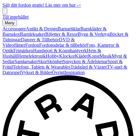
Sälj ditt fordon gratis! Läs mer om hur ->
Till innehållet
Meny
Accessoarer
Antikt & Design
Barnartiklar
Barnkläder &
Barnskor
Barnleksaker
Biljetter & Resor
Bygg & Verktyg
Böcker &
Tidningar
Datorer & Tillbehör
DVD &
Videofilmer
Fordon
Fordonsdelar & tillbehör
Foto, Kameror &
Optik
Frimärken
Handgjort & Konsthantverk
Hem &
Hushåll
Hemelektronik
Hobby
Klockor
Kläder
Konst
Musik
Mynt &
Sedlar
Samlarsaker
Skor
Skönhet
Smycken & Ädelstenar
Sport &
Fritid
Telefoni, Tablets & Wearables
Trädgård & Växter
TV-spel &
Datorspel
Vykort & Bilder
Övrigt
Inspiration