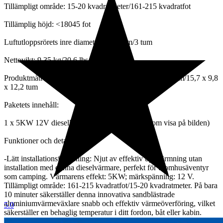
Tillämpligt område: 15-20 kvadratmeter/161-215 kvadratfot
Tillämplig höjd: <18045 fot
Luftutloppsrörets inre diameter: 76,5 mm/3 tum
Nettovikt: 9,35 kg/20,6 lbs
Produktmått (längd x bredd x höjd): 400 x 250 x 310 mm/15,7 x 9,8
x 12,2 tum
Paketets innehåll:
1 x 5KW 12V dieselluftvärmare komplett kit (som visa på bilden)
Funktioner och detaljer:
-Lätt installationsfri lösning: Njut av effektiv uppvärmning utan
installation med denna dieselvärmare, perfekt för utomhusäventyr
som camping. Värmarens effekt: 5KW; märkspänning: 12 V.
Tillämpligt område: 161-215 kvadratfot/15-20 kvadratmeter. På bara
10 minuter säkerställer denna innovativa sandblästrade
aluminiumvärmeväxlare snabb och effektiv värmeöverföring, vilket
5.0
säkerställer en behaglig temperatur i ditt fordon, båt eller kabin.