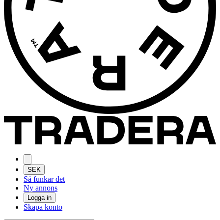
SEK
Så funkar det
Ny annons
Logga in
Skapa konto