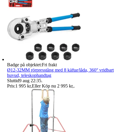
Badge på objektet:
Fri frakt
Ø12-32MM rörpresstång med 8 käftar/låda, 360° vridbart
huvud, teleskophandtag
Sluttid
9 aug 22:35
.
Pris:
1 995 kr
,
Eller Köp nu
2 995 kr
,
.