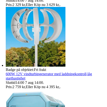
Sluttid
14:00
7 aug 14:00
.
Pris:
2 329 kr
,
Eller Köp nu
3 629 kr
,
.
Badge på objektet:
Fri frakt
600W 12V vindturbingenerator med laddningkontroll,låg
starthastighet
Sluttid
14:00
7 aug 14:00
.
Pris:
2 759 kr
,
Eller Köp nu
4 395 kr
,
.