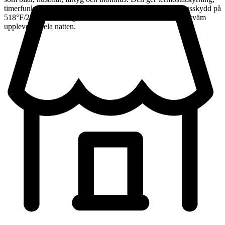
timerfunktion, röstsändning, förvärmning och överhettningsskydd på
518°F/270°C eller högre för att säkerställa en säker och bekväm
upplevelse hela natten.