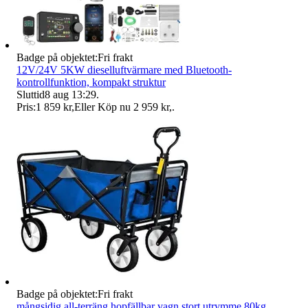
Badge på objektet:
Fri frakt
12V/24V 5KW dieselluftvärmare med Bluetooth-
kontrollfunktion, kompakt struktur
Sluttid
8 aug 13:29
.
Pris:
1 859 kr
,
Eller Köp nu
2 959 kr
,
.
Badge på objektet:
Fri frakt
mångsidig all-terräng hopfällbar vagn,stort utrymme,80kg