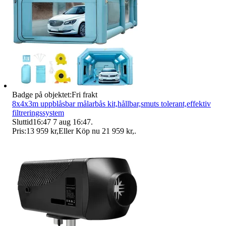
Badge på objektet:
Fri frakt
8x4x3m uppblåsbar målarbås kit,hållbar,smuts tolerant,effektiv
filtreringssystem
Sluttid
16:47
7 aug 16:47
.
Pris:
13 959 kr
,
Eller Köp nu
21 959 kr
,
.