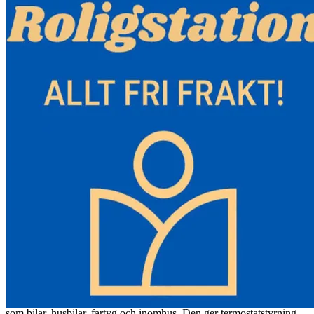
-Telefon=kontroller: Denna senaste uppgraderade dieselvärmare har
förbättrad Bluetooth-kontroll för ännu större bekvämlighet. Den
kommer också med en 32 fot/10 m fjärrkontroll och LCD; välj din
bekväma kontrollmetod.
-Automatisk höjdkompensation: Dieselluftvärmaren har automatisk
höjdkompensation, vilket gör den lämplig för höjder upp till 18 045
fot/5 500 meter, Och fungerar smidigt över ett
omgivningstemperaturområde på -104 °F till 104 °F/-40 °C till 40
°C. Oavsett om du befinner dig på hög höjd eller i områden med
låga temperaturer, kan denna dieselvärmare enkelt installeras och
fixeras i din bil eller inomhus, vilket ger kontinuerlig värme vart du
än går.
-Låg energiförbrukning och hög effekt: Den bärbara
dieselvärmarens precisionslågljudsbränslepump sparar
bränslekostnader genom att förbruka cirka 1 gallon per natt och
minskar bränsleförbrukningen till 0,16-0,52 L/h. Utrustad med en
stor 5 L/1,3 gal tank, kan dieselluftvärmaren ge upp till 10 timmars
kontinuerlig värme, maximera bränsleeffektiviteten och minimera
energislöseri.
-Säker och pålitlig: Denna 12V dieselvärmare har ett
högsäkerhetssystem och kan användas bekymmersfritt i olika miljöer
som bilar, husbilar, fartyg och inomhus. Den ger termostatstyrning,