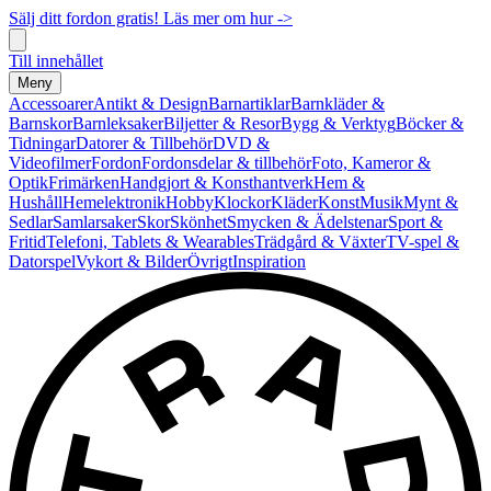
Sälj ditt fordon gratis! Läs mer om hur ->
Till innehållet
Meny
Accessoarer
Antikt & Design
Barnartiklar
Barnkläder &
Barnskor
Barnleksaker
Biljetter & Resor
Bygg & Verktyg
Böcker &
Tidningar
Datorer & Tillbehör
DVD &
Videofilmer
Fordon
Fordonsdelar & tillbehör
Foto, Kameror &
Optik
Frimärken
Handgjort & Konsthantverk
Hem &
Hushåll
Hemelektronik
Hobby
Klockor
Kläder
Konst
Musik
Mynt &
Sedlar
Samlarsaker
Skor
Skönhet
Smycken & Ädelstenar
Sport &
Fritid
Telefoni, Tablets & Wearables
Trädgård & Växter
TV-spel &
Datorspel
Vykort & Bilder
Övrigt
Inspiration