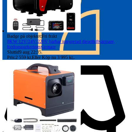
1 x Vindhuvud
1 x T-kontakt
1 x bränslepumpklämma
Badge på objektet:
Fri frakt
1 x set monteringstillbehör
8KW 12V/24V/220V bärbar integrerad dieselluftvärmare,
fordonsparkeringsvärmare
1 x bruksanvisning
Sluttid
9 aug 22:35
.
Pris:
2 559 kr
,
Eller Köp nu
3 995 kr
,
.