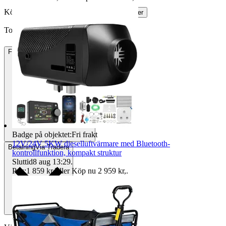
Köparskydd är valfritt hos företag.
Läs mer
Tobbe123z vann auktionen
Frakt
Fri frakt Annat fraktsätt
Badge på objektet:
Fri frakt
12V/24V 5KW dieselluftvärmare med Bluetooth-
Betalning
Via Tradera
kontrollfunktion, kompakt struktur
Sluttid
8 aug 13:29
.
Pris:
1 859 kr
,
Eller Köp nu
2 959 kr
,
.