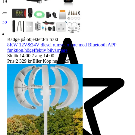
1
/
6
roligstation
Badge på objektet:
Fri frakt
8KW 12V&24V diesel rumsvärmare med Bluetooth APP
funktion,högeffektiv bilvärmare
Sluttid
14:00
7 aug 14:00
.
Pris:
2 329 kr
,
Eller Köp nu
3 629 kr
,
.