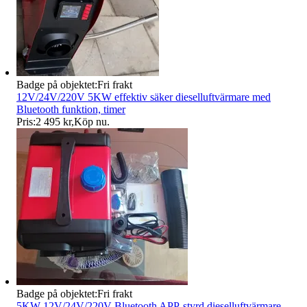
Badge på objektet:
Fri frakt
12V/24V/220V 5KW effektiv säker dieselluftvärmare med
Bluetooth funktion, timer
Pris:
2 495 kr
,
Köp nu
.
Badge på objektet:
Fri frakt
5KW 12V/24V/220V Bluetooth APP-styrd dieselluftvärmare,