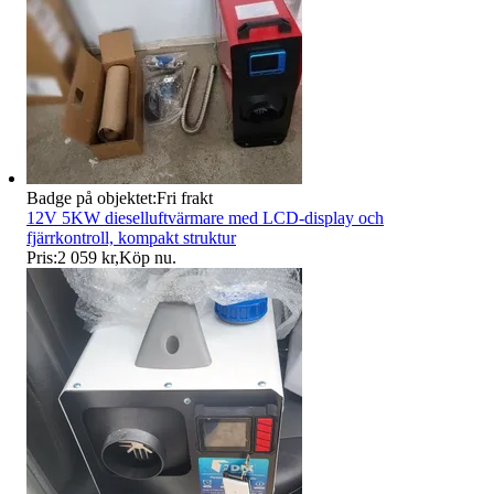
Badge på objektet:
Fri frakt
12V 5KW dieselluftvärmare med LCD-display och
fjärrkontroll, kompakt struktur
Pris:
2 059 kr
,
Köp nu
.