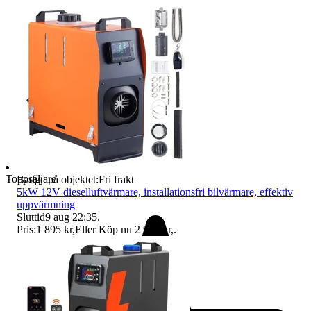
Toppsäljare
Badge på objektet:
Fri frakt
5kW 12V dieselluftvärmare, installationsfri bilvärmare, effektiv
uppvärmning
Sluttid
9 aug 22:35
.
Pris:
1 895 kr
,
Eller Köp nu
2 995 kr
,
.