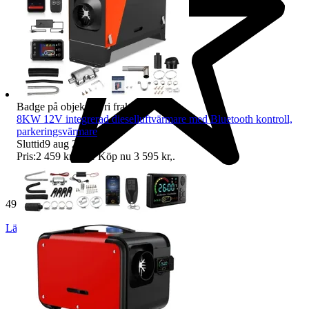
Badge på objektet:
Fri frakt
8KW 12V integrerad dieselluftvärmare med Bluetooth kontroll,
parkeringsvärmare
Sluttid
9 aug 22:35
.
Pris:
2 459 kr
,
Eller Köp nu
3 595 kr
,
.
499 omdömen
Läs omdömen
Följ