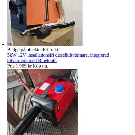
Badge på objektet:
Fri frakt
5kW 12V installationsfri dieselluftvärmare, integrerad
bilvärmare med Bluetooth
Pris:
1 959 kr
,
Köp nu
.