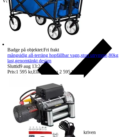
Välj till köparskydd
Badge på objektet:
Fri frakt
mångsidig all-terräng hopfällbar vagn,stort utrymme,80kg
last,genomtänkt design
Sluttid
9 aug 13:24
.
Pris:
1 595 kr
,
Eller Köp nu
2 595 kr
,
.
Ersättning om varan inte är som beskriven