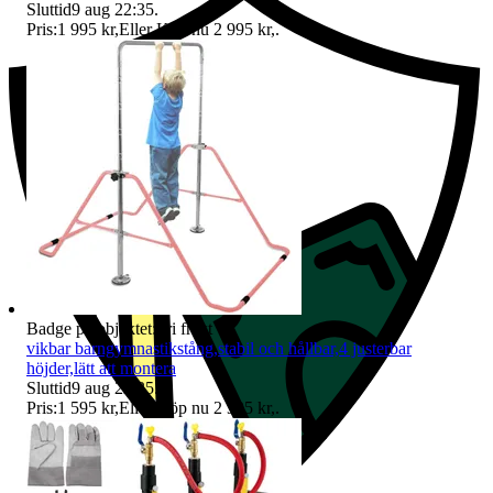
Sluttid
9 aug 22:35
.
Pris:
1 995 kr
,
Eller Köp nu
2 995 kr
,
.
Badge på objektet:
Fri frakt
vikbar barngymnastikstång,stabil och hållbar,4 justerbar
höjder,lätt att montera
Sluttid
9 aug 22:35
.
Pris:
1 595 kr
,
Eller Köp nu
2 395 kr
,
.