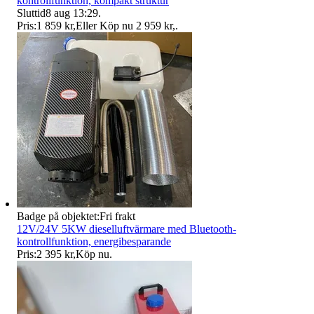
kontrollfunktion, kompakt struktur
Sluttid
8 aug 13:29
.
Pris:
1 859 kr
,
Eller Köp nu
2 959 kr
,
.
Badge på objektet:
Fri frakt
12V/24V 5KW dieselluftvärmare med Bluetooth-
kontrollfunktion, energibesparande
Pris:
2 395 kr
,
Köp nu
.