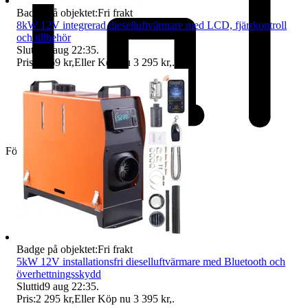
Badge på objektet:
Fri frakt
8kW 12V integrerad dieselluftvärmare med LCD, fjärrkontroll
och tillbehör
Sluttid
9 aug 22:35
.
Pris:
2 059 kr
,
Eller Köp nu
3 295 kr
,
.
Företag
Badge på objektet:
Fri frakt
5kW 12V installationsfri dieselluftvärmare med Bluetooth och
överhettningsskydd
Sluttid
9 aug 22:35
.
Pris:
2 295 kr
,
Eller Köp nu
3 395 kr
,
.