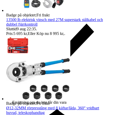
Badge på objektet:
Fri frakt
13500 lb elektrisk vinsch med 27M superstark stålkabel och
dubbel fjärrkontroll
Sluttid
9 aug 22:35
.
Pris:
5 695 kr
,
Eller Köp nu
8 995 kr
,
.
Ersättning om du inte får din vara
Badge på objektet:
Fri frakt
Ø12-32MM rörpresstång med 8 käftar/låda, 360° vridbart
huvud, teleskophandtag