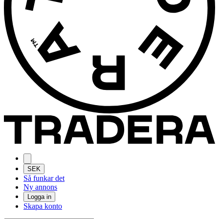
SEK
Så funkar det
Ny annons
Logga in
Skapa konto