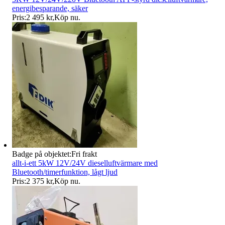
energibesparande, säker
Pris:
2 495 kr
,
Köp nu
.
Badge på objektet:
Fri frakt
allt-i-ett 5kW 12V/24V dieselluftvärmare med
Bluetooth/timerfunktion, lågt ljud
Pris:
2 375 kr
,
Köp nu
.