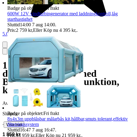
Badge på objektet:
Fri frakt
600W 12V vindturbingenerator med laddningkontroll,låg
starthastighet
Sluttid
14:00
7 aug 14:00
.
Pris:
2 759 kr
,
Eller Köp nu
4 395 kr
,
.
5.0
12V/24V 5KW
dieselluftvärmare med
Bluetooth-kontrollfunktion,
kompakt struktur
Avslutad
18 jun 23:48
Badge på objektet:
Fri frakt
Slutpris
8x4x3m uppblåsbar målarbås kit,hållbar,smuts tolerant,effektiv
filtreringssystem
∙
Visa bud
Sluttid
16:47
7 aug 16:47
.
1 859 kr
Pris:
13 959 kr
,
Eller Köp nu
21 959 kr
,
.