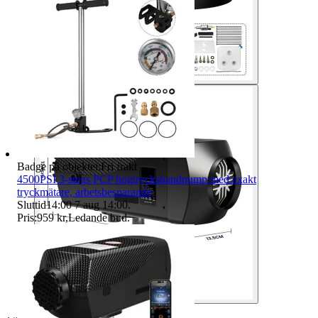
Badge på objektet:
Fri frakt
4500PSI 3-stegs PCP högtryckshandpump med exakt
tryckmätare, arbetsbesparande
Sluttid
14:00
7 aug 14:00
.
Pris:
959 kr
,
Ledande bud
.