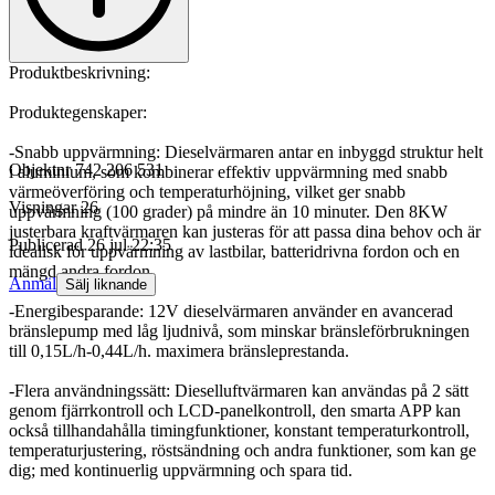
Produktbeskrivning:
Produktegenskaper:
-Snabb uppvärmning: Dieselvärmaren antar en inbyggd struktur helt
Objektnr
742 206 531
i aluminium, som kombinerar effektiv uppvärmning med snabb
värmeöverföring och temperaturhöjning, vilket ger snabb
Visningar
26
uppvärmning (100 grader) på mindre än 10 minuter. Den 8KW
justerbara kraftvärmaren kan justeras för att passa dina behov och är
Publicerad
26 jul 22:35
idealisk för uppvärmning av lastbilar, batteridrivna fordon och en
mängd andra fordon.
Anmäl
Sälj liknande
-Energibesparande: 12V dieselvärmaren använder en avancerad
bränslepump med låg ljudnivå, som minskar bränsleförbrukningen
till 0,15L/h-0,44L/h. maximera bränsleprestanda.
-Flera användningssätt: Dieselluftvärmaren kan användas på 2 sätt
genom fjärrkontroll och LCD-panelkontroll, den smarta APP kan
också tillhandahålla timingfunktioner, konstant temperaturkontroll,
temperaturjustering, röstsändning och andra funktioner, som kan ge
dig; med kontinuerlig uppvärmning och spara tid.