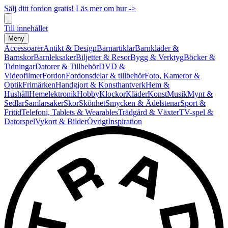
Sälj ditt fordon gratis! Läs mer om hur ->
Till innehållet
Meny
Accessoarer
Antikt & Design
Barnartiklar
Barnkläder &
Barnskor
Barnleksaker
Biljetter & Resor
Bygg & Verktyg
Böcker &
Tidningar
Datorer & Tillbehör
DVD &
Videofilmer
Fordon
Fordonsdelar & tillbehör
Foto, Kameror &
Optik
Frimärken
Handgjort & Konsthantverk
Hem &
Hushåll
Hemelektronik
Hobby
Klockor
Kläder
Konst
Musik
Mynt &
Sedlar
Samlarsaker
Skor
Skönhet
Smycken & Ädelstenar
Sport &
Fritid
Telefoni, Tablets & Wearables
Trädgård & Växter
TV-spel &
Datorspel
Vykort & Bilder
Övrigt
Inspiration