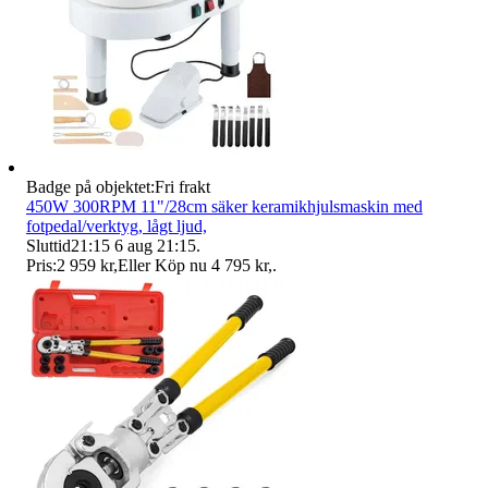
Badge på objektet:
Fri frakt
450W 300RPM 11"/28cm säker keramikhjulsmaskin med
fotpedal/verktyg, lågt ljud,
Sluttid
21:15
6 aug 21:15
.
Pris:
2 959 kr
,
Eller Köp nu
4 795 kr
,
.