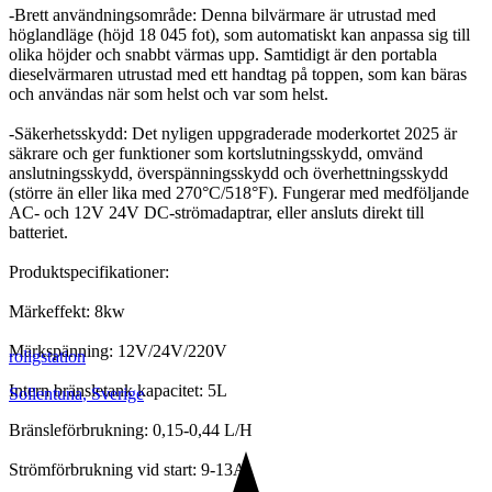
-Brett användningsområde: Denna bilvärmare är utrustad med
höglandläge (höjd 18 045 fot), som automatiskt kan anpassa sig till
olika höjder och snabbt värmas upp. Samtidigt är den portabla
dieselvärmaren utrustad med ett handtag på toppen, som kan bäras
och användas när som helst och var som helst.
-Säkerhetsskydd: Det nyligen uppgraderade moderkortet 2025 är
säkrare och ger funktioner som kortslutningsskydd, omvänd
anslutningsskydd, överspänningsskydd och överhettningsskydd
(större än eller lika med 270°C/518°F). Fungerar med medföljande
AC- och 12V 24V DC-strömadaptrar, eller ansluts direkt till
batteriet.
Produktspecifikationer:
Märkeffekt: 8kw
Märkspänning: 12V/24V/220V
roligstation
Intern bränsletank kapacitet: 5L
Sollentuna
,
Sverige
Bränsleförbrukning: 0,15-0,44 L/H
Strömförbrukning vid start: 9-13A