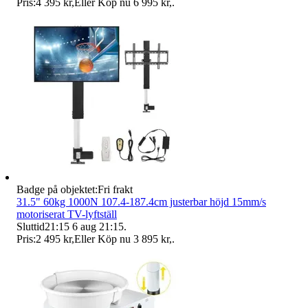
Pris:
4 395 kr
,
Eller Köp nu
6 995 kr
,
.
Badge på objektet:
Fri frakt
31.5" 60kg 1000N 107.4-187.4cm justerbar höjd 15mm/s
motoriserat TV-lyftställ
Sluttid
21:15
6 aug 21:15
.
Pris:
2 495 kr
,
Eller Köp nu
3 895 kr
,
.