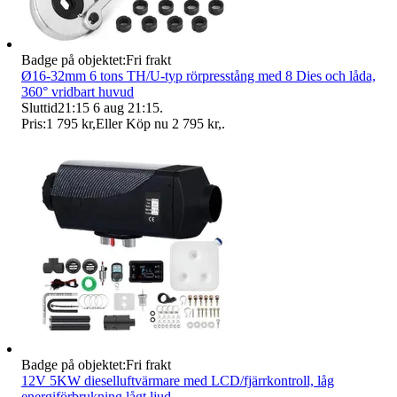
Badge på objektet:
Fri frakt
Ø16-32mm 6 tons TH/U-typ rörpresstång med 8 Dies och låda,
360° vridbart huvud
Sluttid
21:15
6 aug 21:15
.
Pris:
1 795 kr
,
Eller Köp nu
2 795 kr
,
.
Badge på objektet:
Fri frakt
12V 5KW dieselluftvärmare med LCD/fjärrkontroll, låg
energiförbrukning,lågt ljud