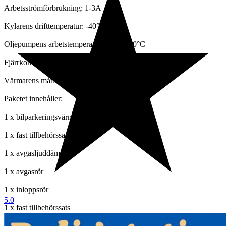
Arbetsströmförbrukning: 1-3A
Kylarens drifttemperatur: -40°C~50°C
Oljepumpens arbetstemperatur: -40°C~40°C
Fjärrkontroll avstånd: 50-100 m
Värmarens mått: 38 x 25,5 x 27,5 cm
Paketet innehåller:
1 x bilparkeringsvärmare
1 x fast tillbehörssats
1 x avgasljuddämpare
1 x avgasrör
1 x inloppsrör
5.0
1 x fast tillbehörssats
1 x utloppsrör