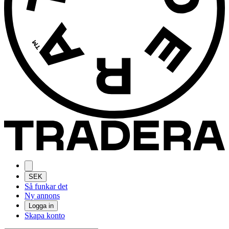
SEK
Så funkar det
Ny annons
Logga in
Skapa konto