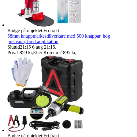
Badge på objektet:
Fri frakt
58mm knappmärkestillverkare med 500 knappar, hög
precision, bred applikation
Sluttid
21:15
6 aug 21:15
.
Pris:
1 859 kr
,
Eller Köp nu
2 895 kr
,
.
Badge på objektet:
Fri frakt