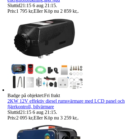
Sluttid
21:15
6 aug 21:15
.
Pris:
1 795 kr
,
Eller Köp nu
2 859 kr
,
.
Badge på objektet:
Fri frakt
2KW 12V effektiv diesel rumsvärmare med LCD panel och
fjärrkontroll, bilvärmare
Sluttid
21:15
6 aug 21:15
.
Pris:
2 095 kr
,
Eller Köp nu
3 259 kr
,
.