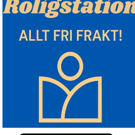
1 x AC-DC strömgränssnitt
1 x luftfilter
1 x LCD-omkopplare
1 x fjärrkontroll
1 x manual