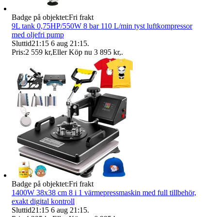
Badge på objektet:
Fri frakt
9L tank 0,75HP/550W 8 bar 110 L/min tyst luftkompressor
med oljefri pump
Sluttid
21:15
6 aug 21:15
.
Pris:
2 559 kr
,
Eller Köp nu
3 895 kr
,
.
Badge på objektet:
Fri frakt
1400W 38x38 cm 8 i 1 värmepressmaskin med full tillbehör,
exakt digital kontroll
Sluttid
21:15
6 aug 21:15
.