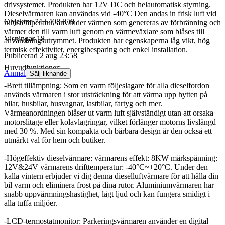
drivsystemet. Produkten har 12V DC och helautomatisk styrning.
Dieselvärmaren kan användas vid -40°C Den andas in frisk luft vid
Objektnr
743 408 858
rumstemperatur, använder värmen som genereras av förbränning och
värmer den till varm luft genom en värmeväxlare som blåses till
Visningar
18
användningsutrymmet. Produkten har egenskaperna låg vikt, hög
termisk effektivitet, energibesparing och enkel installation.
Publicerad
2 aug 23:58
Huvudfunktioner:
Anmäl
Sälj liknande
-Brett tillämpning: Som en varm följeslagare för alla dieselfordon
används värmaren i stor utsträckning för att värma upp hytten på
bilar, husbilar, husvagnar, lastbilar, fartyg och mer.
Värmeanordningen blåser ut varm luft självständigt utan att orsaka
motorslitage eller kolavlagringar, vilket förlänger motorns livslängd
med 30 %. Med sin kompakta och bärbara design är den också ett
utmärkt val för hem och butiker.
-Högeffektiv dieselvärmare: värmarens effekt: 8KW märkspänning:
12V&24V värmarens drifttemperatur: -40°C~+20°C. Under den
kalla vintern erbjuder vi dig denna dieselluftvärmare för att hålla din
bil varm och eliminera frost på dina rutor. Aluminiumvärmaren har
snabb uppvärmningshastighet, lågt ljud och kan fungera smidigt i
alla tuffa miljöer.
-LCD-termostatmonitor: Parkeringsvärmaren använder en digital