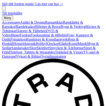
Sälj ditt fordon gratis! Läs mer om hur ->
Till innehållet
Meny
Accessoarer
Antikt & Design
Barnartiklar
Barnkläder &
Barnskor
Barnleksaker
Biljetter & Resor
Bygg & Verktyg
Böcker &
Tidningar
Datorer & Tillbehör
DVD &
Videofilmer
Fordon
Fordonsdelar & tillbehör
Foto, Kameror &
Optik
Frimärken
Handgjort & Konsthantverk
Hem &
Hushåll
Hemelektronik
Hobby
Klockor
Kläder
Konst
Musik
Mynt &
Sedlar
Samlarsaker
Skor
Skönhet
Smycken & Ädelstenar
Sport &
Fritid
Telefoni, Tablets & Wearables
Trädgård & Växter
TV-spel &
Datorspel
Vykort & Bilder
Övrigt
Inspiration