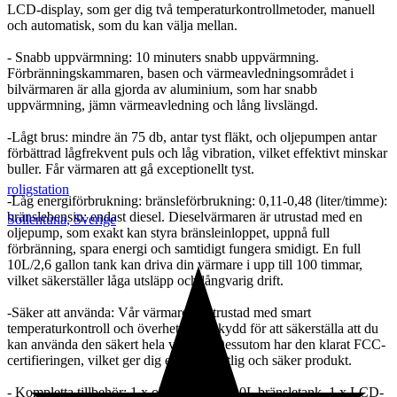
LCD-display, som ger dig två temperaturkontrollmetoder, manuell
och automatisk, som du kan välja mellan.
- Snabb uppvärmning: 10 minuters snabb uppvärmning.
Förbränningskammaren, basen och värmeavledningsområdet i
bilvärmaren är alla gjorda av aluminium, som har snabb
uppvärmning, jämn värmeavledning och lång livslängd.
-Lågt brus: mindre än 75 db, antar tyst fläkt, och oljepumpen antar
förbättrad lågfrekvent puls och låg vibration, vilket effektivt minskar
buller. Får värmaren att gå exceptionellt tyst.
roligstation
-Låg energiförbrukning: bränsleförbrukning: 0,11-0,48 (liter/timme):
bränslebensin: endast diesel. Dieselvärmaren är utrustad med en
Sollentuna
,
Sverige
oljepump, som exakt kan styra bränsleinloppet, uppnå full
förbränning, spara energi och samtidigt fungera smidigt. En full
10L/2,6 gallon tank kan driva din värmare i upp till 100 timmar,
vilket säkerställer låga utsläpp och långvarig drift.
-Säker att använda: Vår värmare är utrustad med smart
temperaturkontroll och överhettningsskydd för att säkerställa att du
kan använda den säkert hela vintern. Dessutom har den klarat FCC-
certifieringen, vilket ger dig en mer pålitlig och säker produkt.
- Kompletta tillbehör: 1 x oljepump, 1 x 10L bränsletank, 1 x LCD-