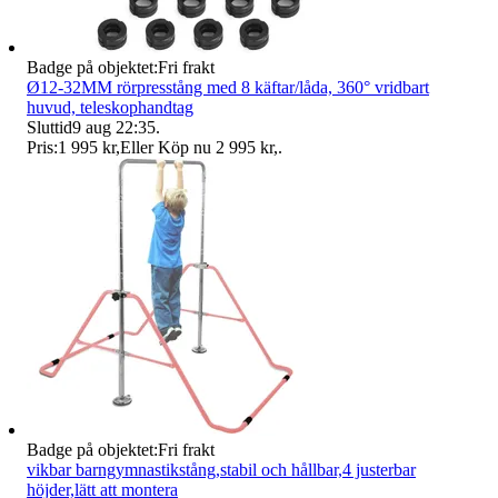
Badge på objektet:
Fri frakt
Ø12-32MM rörpresstång med 8 käftar/låda, 360° vridbart
huvud, teleskophandtag
Sluttid
9 aug 22:35
.
Pris:
1 995 kr
,
Eller Köp nu
2 995 kr
,
.
Badge på objektet:
Fri frakt
vikbar barngymnastikstång,stabil och hållbar,4 justerbar
höjder,lätt att montera