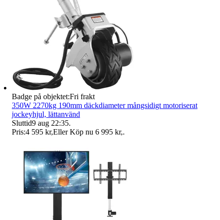
Badge på objektet:
Fri frakt
350W 2270kg 190mm däckdiameter mångsidigt motoriserat
jockeyhjul, lättanvänd
Sluttid
9 aug 22:35
.
Pris:
4 595 kr
,
Eller Köp nu
6 995 kr
,
.