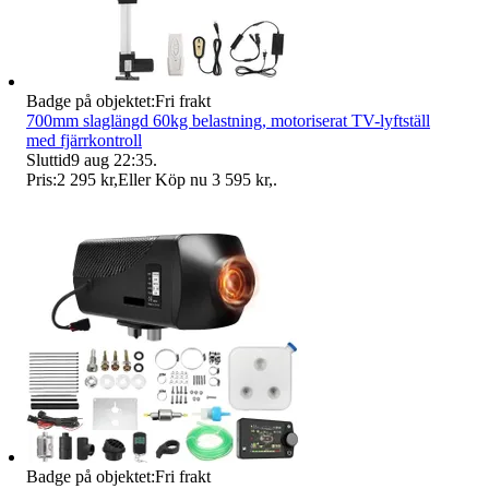
Badge på objektet:
Fri frakt
700mm slaglängd 60kg belastning, motoriserat TV-lyftställ
med fjärrkontroll
Sluttid
9 aug 22:35
.
Pris:
2 295 kr
,
Eller Köp nu
3 595 kr
,
.
Badge på objektet:
Fri frakt