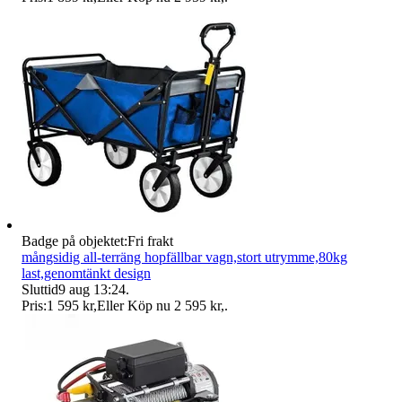
Badge på objektet:
Fri frakt
mångsidig all-terräng hopfällbar vagn,stort utrymme,80kg
last,genomtänkt design
Sluttid
9 aug 13:24
.
Pris:
1 595 kr
,
Eller Köp nu
2 595 kr
,
.