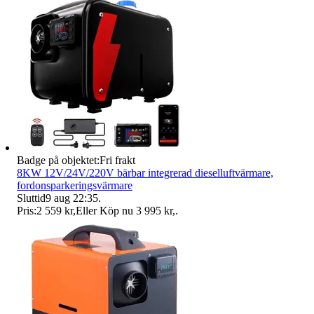
Badge på objektet:
Fri frakt
8KW 12V/24V/220V bärbar integrerad dieselluftvärmare,
fordonsparkeringsvärmare
Sluttid
9 aug 22:35
.
Pris:
2 559 kr
,
Eller Köp nu
3 995 kr
,
.