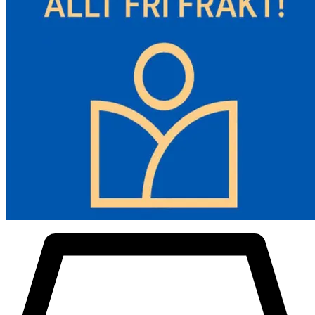
Oljepumpens drifttemperatur: -40°C~+20°C
Materialtyp: aluminium + plast
Produktmått: 38 x 13,5 x 14 cm
Värmeavledningshålets diameter: 7,6 cm
Installationsanvisningar:
1. Bränslepumpen installeras bäst mellan 15°~35°.
2. Ett mellanrum på cirka 10 cm måste reserveras mellan luftintaget
och luftutloppet för att säkerställa jämn kylning av luftintaget och
luftutloppet.