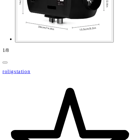
1
/
8
roligstation