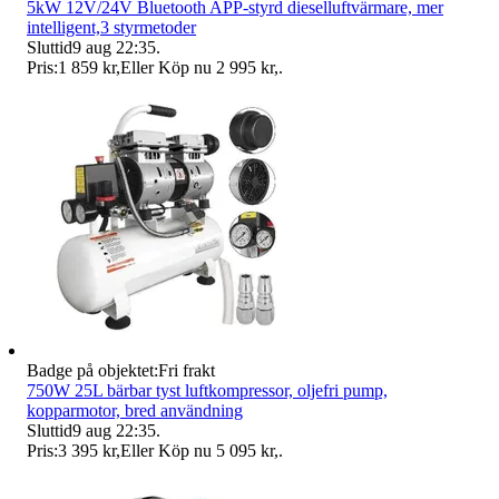
5kW 12V/24V Bluetooth APP-styrd dieselluftvärmare, mer
intelligent,3 styrmetoder
Sluttid
9 aug 22:35
.
Pris:
1 859 kr
,
Eller Köp nu
2 995 kr
,
.
Badge på objektet:
Fri frakt
750W 25L bärbar tyst luftkompressor, oljefri pump,
kopparmotor, bred användning
Sluttid
9 aug 22:35
.
Pris:
3 395 kr
,
Eller Köp nu
5 095 kr
,
.