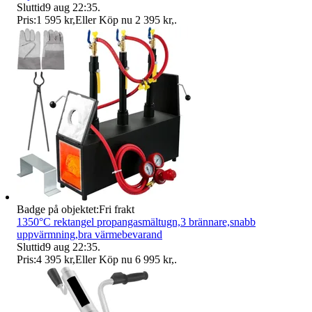
Sluttid
9 aug 22:35
.
Pris:
1 595 kr
,
Eller Köp nu
2 395 kr
,
.
Badge på objektet:
Fri frakt
1350°C rektangel propangasmältugn,3 brännare,snabb
uppvärmning,bra värmebevarand
Sluttid
9 aug 22:35
.
Pris:
4 395 kr
,
Eller Köp nu
6 995 kr
,
.