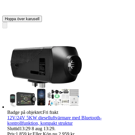
Hoppa över karusell
Badge på objektet:
Fri frakt
12V/24V 5KW dieselluftvärmare med Bluetooth-
kontrollfunktion, kompakt struktur
Sluttid
13:29
8 aug 13:29
.
Pris:
1 859 kr
,
Eller Köp nu
2 959 kr
,
.