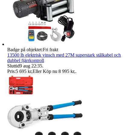
Badge på objektet:
Fri frakt
13500 lb elektrisk vinsch med 27M superstark stålkabel och
dubbel fjärrkontroll
Sluttid
9 aug 22:35
.
Pris:
5 695 kr
,
Eller Köp nu
8 995 kr
,
.