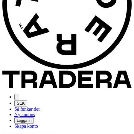
SEK
Så funkar det
Ny annons
Logga in
Skapa konto