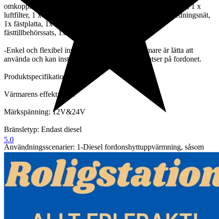
omkopplare, 1 x fjärrkontroll, 1 x ljuddämpare, 1 x oljefilter, 1 x
luftfilter, 1 x insugsrör, 1 x avgasrör, 1 x utloppsrör, 1x ledningsnät,
1x fästplatta, 1x fixeringskabel, 1x bränsleslang, 1x
fästtillbehörssats, 1x manual.
-Enkel och flexibel installation: Våra dieselvärmare är lätta att
använda och kan installeras flexibelt på flera platser på fordonet.
Produktspecifikationer:
Värmarens effekt: 8kW
Märkspänning: 12V&24V
Bränsletyp: Endast diesel
5.0
Användningsscenarier: 1-Diesel fordonshyttuppvärmning, såsom
husbilar, bussar, skåpbilar, lastbilar och båtar. 2- Hem, lager, fabrik,
kontor och andra inomhusbruk.
Bränsletankens kapacitet: 10 liter
Bränsleförbrukning: 0,11-0,48 L/H
Värmarens drifttemperatur: -40°C~+20°C