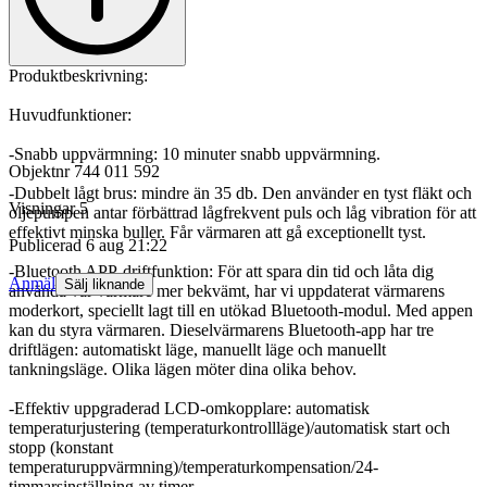
Produktbeskrivning:
Huvudfunktioner:
-Snabb uppvärmning: 10 minuter snabb uppvärmning.
Objektnr
744 011 592
-Dubbelt lågt brus: mindre än 35 db. Den använder en tyst fläkt och
Visningar
5
oljepumpen antar förbättrad lågfrekvent puls och låg vibration för att
effektivt minska buller. Får värmaren att gå exceptionellt tyst.
Publicerad
6 aug 21:22
-Bluetooth APP-driftfunktion: För att spara din tid och låta dig
Anmäl
Sälj liknande
använda vår värmare mer bekvämt, har vi uppdaterat värmarens
moderkort, speciellt lagt till en utökad Bluetooth-modul. Med appen
kan du styra värmaren. Dieselvärmarens Bluetooth-app har tre
driftlägen: automatiskt läge, manuellt läge och manuellt
tankningsläge. Olika lägen möter dina olika behov.
-Effektiv uppgraderad LCD-omkopplare: automatisk
temperaturjustering (temperaturkontrollläge)/automatisk start och
stopp (konstant
temperaturuppvärmning)/temperaturkompensation/24-
timmarsinställning av timer.