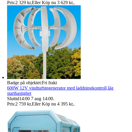
Pris:
2 329 kr
,
Eller Köp nu
3 629 kr
,
.
Badge på objektet:
Fri frakt
600W 12V vindturbingenerator med laddningkontroll,låg
starthastighet
Sluttid
14:00
7 aug 14:00
.
Pris:
2 759 kr
,
Eller Köp nu
4 395 kr
,
.