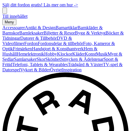
Sälj ditt fordon gratis! Läs mer om hur ->
Till innehållet
Meny
Accessoarer
Antikt & Design
Barnartiklar
Barnkläder &
Barnskor
Barnleksaker
Biljetter & Resor
Bygg & Verktyg
Böcker &
Tidningar
Datorer & Tillbehör
DVD &
Videofilmer
Fordon
Fordonsdelar & tillbehör
Foto, Kameror &
Optik
Frimärken
Handgjort & Konsthantverk
Hem &
Hushåll
Hemelektronik
Hobby
Klockor
Kläder
Konst
Musik
Mynt &
Sedlar
Samlarsaker
Skor
Skönhet
Smycken & Ädelstenar
Sport &
Fritid
Telefoni, Tablets & Wearables
Trädgård & Växter
TV-spel &
Datorspel
Vykort & Bilder
Övrigt
Inspiration