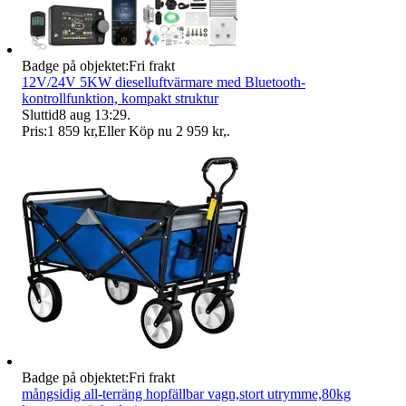
Badge på objektet:
Fri frakt
12V/24V 5KW dieselluftvärmare med Bluetooth-
kontrollfunktion, kompakt struktur
Sluttid
8 aug 13:29
.
Pris:
1 859 kr
,
Eller Köp nu
2 959 kr
,
.
Badge på objektet:
Fri frakt
mångsidig all-terräng hopfällbar vagn,stort utrymme,80kg