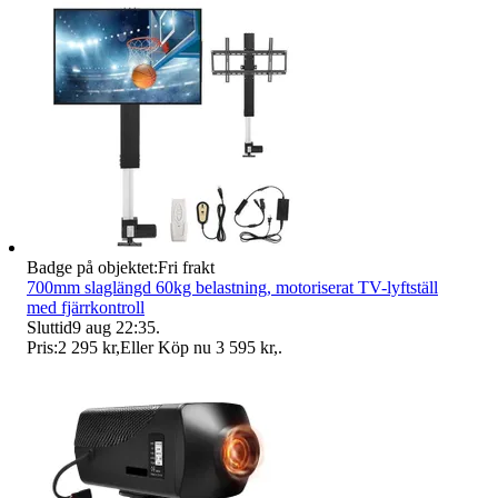
Badge på objektet:
Fri frakt
700mm slaglängd 60kg belastning, motoriserat TV-lyftställ
med fjärrkontroll
Sluttid
9 aug 22:35
.
Pris:
2 295 kr
,
Eller Köp nu
3 595 kr
,
.