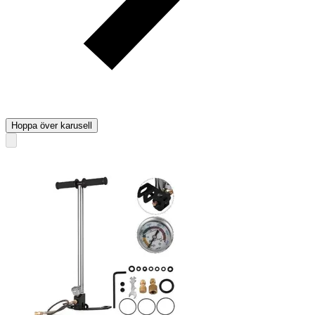
Hoppa över karusell