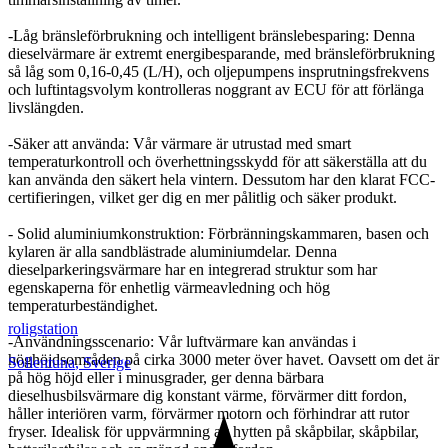
-Låg bränsleförbrukning och intelligent bränslebesparing: Denna
dieselvärmare är extremt energibesparande, med bränsleförbrukning
så låg som 0,16-0,45 (L/H), och oljepumpens insprutningsfrekvens
och luftintagsvolym kontrolleras noggrant av ECU för att förlänga
livslängden.
-Säker att använda: Vår värmare är utrustad med smart
temperaturkontroll och överhettningsskydd för att säkerställa att du
kan använda den säkert hela vintern. Dessutom har den klarat FCC-
certifieringen, vilket ger dig en mer pålitlig och säker produkt.
- Solid aluminiumkonstruktion: Förbränningskammaren, basen och
kylaren är alla sandblästrade aluminiumdelar. Denna
dieselparkeringsvärmare har en integrerad struktur som har
egenskaperna för enhetlig värmeavledning och hög
temperaturbeständighet.
roligstation
-Användningsscenario: Vår luftvärmare kan användas i
höghöjdsområden på cirka 3000 meter över havet. Oavsett om det är
Sollentuna
,
Sverige
på hög höjd eller i minusgrader, ger denna bärbara
dieselhusbilsvärmare dig konstant värme, förvärmer ditt fordon,
håller interiören varm, förvärmer motorn och förhindrar att rutor
fryser. Idealisk för uppvärmning av hytten på skåpbilar, skåpbilar,