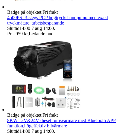
Badge på objektet:
Fri frakt
4500PSI 3-stegs PCP högtryckshandpump med exakt
tryckmätare, arbetsbesparande
Sluttid
14:00
7 aug 14:00
.
Pris:
959 kr
,
Ledande bud
.
Badge på objektet:
Fri frakt
8KW 12V&24V diesel rumsvärmare med Bluetooth APP
funktion,högeffektiv bilvärmare
Sluttid
14:00
7 aug 14:00
.