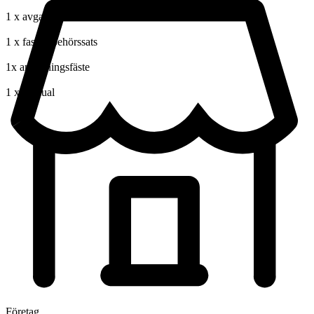
1 x avgasrör
1 x fast tillbehörssats
1x anslutningsfäste
1 x manual
Företag