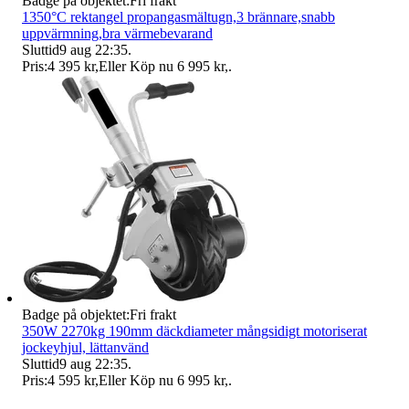
Badge på objektet:
Fri frakt
1350°C rektangel propangasmältugn,3 brännare,snabb
uppvärmning,bra värmebevarand
Sluttid
9 aug 22:35
.
Pris:
4 395 kr
,
Eller Köp nu
6 995 kr
,
.
Badge på objektet:
Fri frakt
350W 2270kg 190mm däckdiameter mångsidigt motoriserat
jockeyhjul, lättanvänd
Sluttid
9 aug 22:35
.
Pris:
4 595 kr
,
Eller Köp nu
6 995 kr
,
.