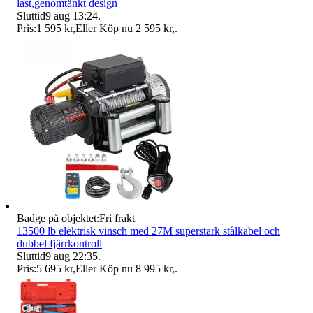
last,genomtänkt design
Sluttid
9 aug 13:24
.
Pris:
1 595 kr
,
Eller Köp nu
2 595 kr
,
.
Badge på objektet:
Fri frakt
13500 lb elektrisk vinsch med 27M superstark stålkabel och
dubbel fjärrkontroll
Sluttid
9 aug 22:35
.
Pris:
5 695 kr
,
Eller Köp nu
8 995 kr
,
.