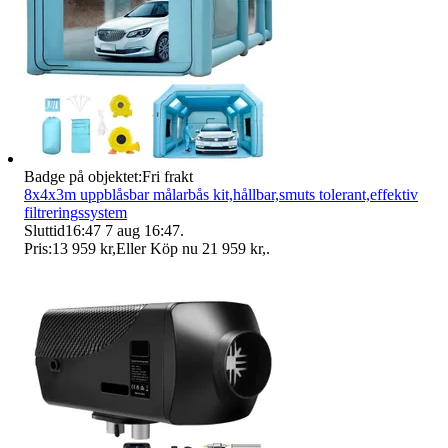
Badge på objektet:
Fri frakt
8x4x3m uppblåsbar målarbås kit,hållbar,smuts tolerant,effektiv
filtreringssystem
Sluttid
16:47
7 aug 16:47
.
Pris:
13 959 kr
,
Eller Köp nu
21 959 kr
,
.