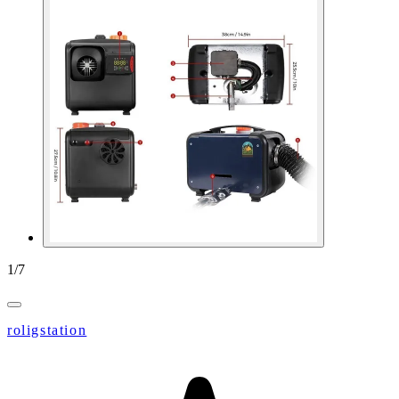
1
/
7
roligstation