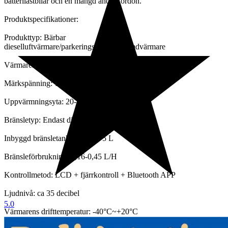
batterilastbilar och en mängd andra fordon.
Produktspecifikationer:
Produkttyp: Bärbar
dieselluftvärmare/parkeringsvärmare/rymdvärmare
Värmarens effekt: 8kW
Märkspänning: 12V&24V
Uppvärmningsyta: 20-25 kvadratmeter
Bränsletyp: Endast diesel
Inbyggd bränsletankkapacitet: 5 L
Bränsleförbrukning: 0,16-0,45 L/H
Kontrollmetod: LCD + fjärrkontroll + Bluetooth APP
Ljudnivå: ca 35 decibel
5.0
Värmarens drifttemperatur: -40°C~+20°C