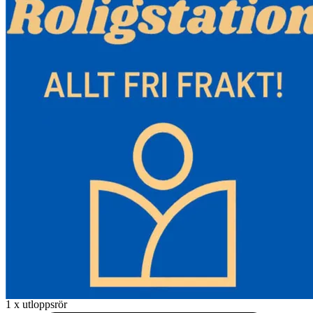
Oljepumpens drifttemperatur: -40°C~+20°C
Applikationer: 1- Dieselfordonshyttuppvärmning, såsom husbilar,
bussar, skåpbilar, lastbilar, fartyg. 2- Hem, lager, fabrik, kontor och
andra inomhusbruk.
Värmarens mått: 38 x 25,5 x 27,5 cm
Värmarens vikt: 9,75 kg
Förpackningens innehåll:
1 x integrerad dieselvärmare (med LCD)
1 x fjärrkontroll
1 x ljuddämpare
1 x fästplatta
1 x luftfilter
1 x inloppsrör
1 x utloppsrör