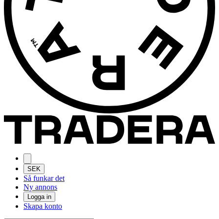
SEK
Så funkar det
Ny annons
Logga in
Skapa konto