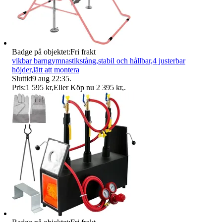
Badge på objektet:
Fri frakt
vikbar barngymnastikstång,stabil och hållbar,4 justerbar
höjder,lätt att montera
Sluttid
9 aug 22:35
.
Pris:
1 595 kr
,
Eller Köp nu
2 395 kr
,
.