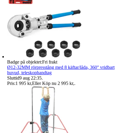
Badge på objektet:
Fri frakt
Ø12-32MM rörpresstång med 8 käftar/låda, 360° vridbart
huvud, teleskophandtag
Sluttid
9 aug 22:35
.
Pris:
1 995 kr
,
Eller Köp nu
2 995 kr
,
.