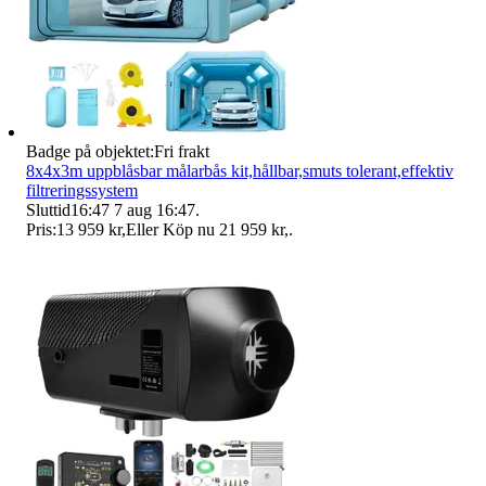
Badge på objektet:
Fri frakt
8x4x3m uppblåsbar målarbås kit,hållbar,smuts tolerant,effektiv
filtreringssystem
Sluttid
16:47
7 aug 16:47
.
Pris:
13 959 kr
,
Eller Köp nu
21 959 kr
,
.