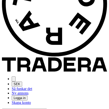
SEK
Så funkar det
Ny annons
Logga in
Skapa konto