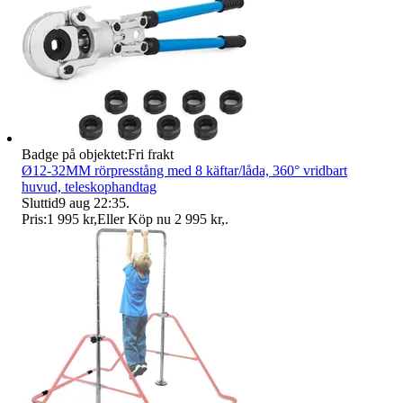
Badge på objektet:
Fri frakt
Ø12-32MM rörpresstång med 8 käftar/låda, 360° vridbart
huvud, teleskophandtag
Sluttid
9 aug 22:35
.
Pris:
1 995 kr
,
Eller Köp nu
2 995 kr
,
.