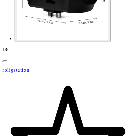
1
/
8
roligstation