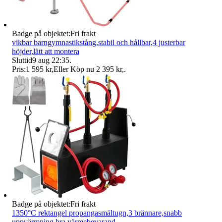
Badge på objektet:
Fri frakt
vikbar barngymnastikstång,stabil och hållbar,4 justerbar
höjder,lätt att montera
Sluttid
9 aug 22:35
.
Pris:
1 595 kr
,
Eller Köp nu
2 395 kr
,
.
Badge på objektet:
Fri frakt
1350°C rektangel propangasmältugn,3 brännare,snabb
uppvärmning,bra värmebevarand