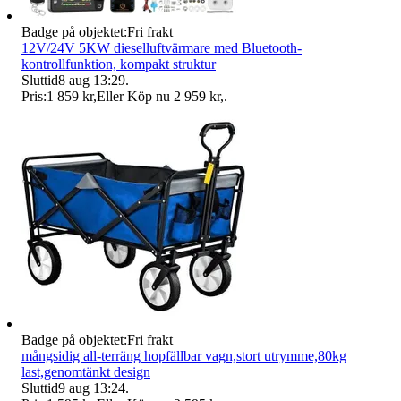
Badge på objektet:
Fri frakt
12V/24V 5KW dieselluftvärmare med Bluetooth-
kontrollfunktion, kompakt struktur
Sluttid
8 aug 13:29
.
Pris:
1 859 kr
,
Eller Köp nu
2 959 kr
,
.
Badge på objektet:
Fri frakt
mångsidig all-terräng hopfällbar vagn,stort utrymme,80kg
last,genomtänkt design
Sluttid
9 aug 13:24
.