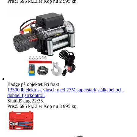
Pris:
1 595 kr
,
Eller Köp nu
2 595 kr
,
.
Badge på objektet:
Fri frakt
13500 lb elektrisk vinsch med 27M superstark stålkabel och
dubbel fjärrkontroll
Sluttid
9 aug 22:35
.
Pris:
5 695 kr
,
Eller Köp nu
8 995 kr
,
.