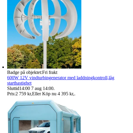
Badge på objektet:
Fri frakt
600W 12V vindturbingenerator med laddningkontroll,låg
starthastighet
Sluttid
14:00
7 aug 14:00
.
Pris:
2 759 kr
,
Eller Köp nu
4 395 kr
,
.