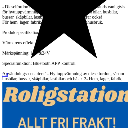
- Dieselfordon och inomhusbruk: Rumsvärmaren används vanligtvis
för hyttuppvärmning av olika dieselfordon, såsom bilar, husbilar,
bussar, skåpbilar, lastbilar, fartyg etc. det fungerar också
För hem, lager, fabriker, kontor och andra inomhusbruk.
Produktspecifikationer:
Värmarens effekt: 8kW
Märkspänning: 12V&24V
Specialfunktion: Bluetooth APP-kontroll
Användningsscenarier: 1- Hyttuppvärmning av dieselfordon, såsom
5.0
husbilar, bussar, skåpbilar, lastbilar och båtar. 2- Hem, lager, fabrik,
kontor och andra inomhusbruk.
Bränsletyp: Endast diesel
Bränsletankens kapacitet: 10 liter
Bränsleförbrukning: 0,16-0,45 L/H
Värmarens drifttemperatur: -40°C~+20°C