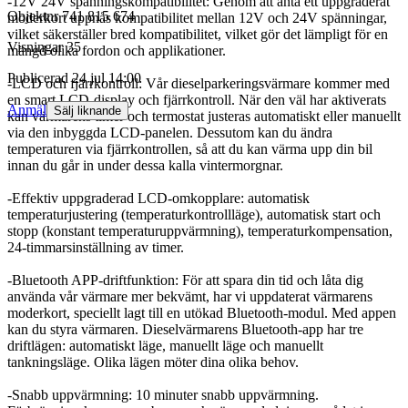
-12V 24V spänningskompatibilitet: Genom att anta ett uppgraderat
Objektnr
741 815 674
moderkort uppnås kompatibilitet mellan 12V och 24V spänningar,
vilket säkerställer bred kompatibilitet, vilket gör det lämpligt för en
Visningar
35
mängd olika fordon och applikationer.
Publicerad
24 jul 14:00
-LCD och fjärrkontroll: Vår dieselparkeringsvärmare kommer med
en smart LCD-display och fjärrkontroll. När den väl har aktiverats
Anmäl
Sälj liknande
kan värmarens timer och termostat justeras automatiskt eller manuellt
via den inbyggda LCD-panelen. Dessutom kan du ändra
temperaturen via fjärrkontrollen, så att du kan värma upp din bil
innan du går in under dessa kalla vintermorgnar.
-Effektiv uppgraderad LCD-omkopplare: automatisk
temperaturjustering (temperaturkontrollläge), automatisk start och
stopp (konstant temperaturuppvärmning), temperaturkompensation,
24-timmarsinställning av timer.
-Bluetooth APP-driftfunktion: För att spara din tid och låta dig
använda vår värmare mer bekvämt, har vi uppdaterat värmarens
moderkort, speciellt lagt till en utökad Bluetooth-modul. Med appen
kan du styra värmaren. Dieselvärmarens Bluetooth-app har tre
driftlägen: automatiskt läge, manuellt läge och manuellt
tankningsläge. Olika lägen möter dina olika behov.
-Snabb uppvärmning: 10 minuter snabb uppvärmning.