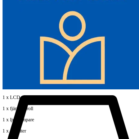
Oljepumpens drifttemperatur: -40°C~+20°C
Materialtyp: aluminium + plast
Värmarens mått: 38 x 13,5 x 14 cm
Värmeavledningshålets diameter: 7,6 cm
Förpackningens innehåll:
1 x diesel luftvärmare
1 x bränslepump
1 x 10L bränsletank
1 x LCD-omkopplare
1 x fjärrkontroll
1 x ljuddämpare
1 x oljefilter