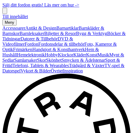
Sälj ditt fordon gratis! Läs mer om hur ->
Till innehållet
Meny
Accessoarer
Antikt & Design
Barnartiklar
Barnkläder &
Barnskor
Barnleksaker
Biljetter & Resor
Bygg & Verktyg
Böcker &
Tidningar
Datorer & Tillbehör
DVD &
Videofilmer
Fordon
Fordonsdelar & tillbehör
Foto, Kameror &
Optik
Frimärken
Handgjort & Konsthantverk
Hem &
Hushåll
Hemelektronik
Hobby
Klockor
Kläder
Konst
Musik
Mynt &
Sedlar
Samlarsaker
Skor
Skönhet
Smycken & Ädelstenar
Sport &
Fritid
Telefoni, Tablets & Wearables
Trädgård & Växter
TV-spel &
Datorspel
Vykort & Bilder
Övrigt
Inspiration