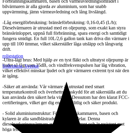
Förbränningskammaren, basen och värmeavledningsområdet i
bilvärmaren är alla gjorda av aluminium, som har snabb
uppvärmning, jämn värmeavledning och lång livslängd.
-Låg energiförbrukning: bränsleförbrukning: 0,16-0,45 (L/h);
Dieselvärmaren är utrustad med en oljepump, som exakt kan styra
bränsleinloppet, uppnå full förbränning, spara energi och samtidigt
fungera smidigt. En full 10L/2,6 gallon tank kan driva din värmare i
upp till 100 timmar, vilket säkerställer låga utsläpp och långvarig
drift.
roligstation
-Ultra-lågt brus: Med hjälp av en tyst fläkt och ultratyst oljepump är
ljudet så lågt som 35dB, och vindfrekvenspulsen har låg vibration,
Sollentuna
,
Sverige
vilket effektivt minskar ljudet och gör värmaren extremt tyst när den
är igång.
-Säker att använda: Vår värmare är utrustad med smart
temperaturkontroll och överhettningsskydd för att säkerställa att du
kan använda den säkert hela vintern. Dessutom har den klarat FCC-
certifieringen, vilket ger dig en mer pålitlig och säker produkt.
- Solid aluminiumstruktur: Förbränningskammaren, basen och
kylaren är alla sandblästrade aluminiumdelar. Denna
dieselparkeringsvärmare avleder värme jämnt och är resistent mot
höga temperaturer.