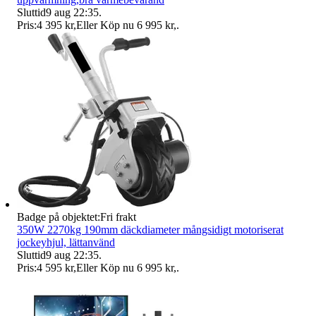
Sluttid
9 aug 22:35
.
Pris:
4 395 kr
,
Eller Köp nu
6 995 kr
,
.
Badge på objektet:
Fri frakt
350W 2270kg 190mm däckdiameter mångsidigt motoriserat
jockeyhjul, lättanvänd
Sluttid
9 aug 22:35
.
Pris:
4 595 kr
,
Eller Köp nu
6 995 kr
,
.