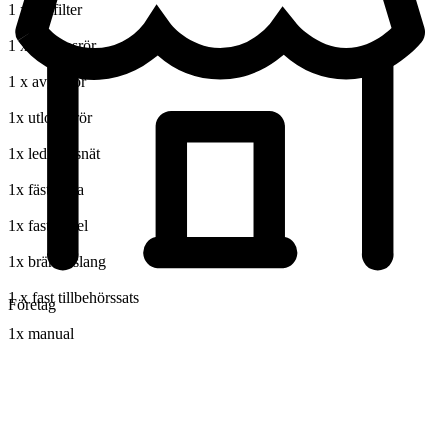
1 x luftfilter
1 x inloppsrör
1 x avgasrör
1x utloppsrör
1x ledningsnät
1x fästplatta
1x fast kabel
1x bränsleslang
1 x fast tillbehörssats
Företag
1x manual