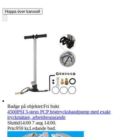
Hoppa över karusell
Badge på objektet:
Fri frakt
4500PSI 3-stegs PCP högtryckshandpump med exakt
tryckmätare, arbetsbesparande
Sluttid
14:00
7 aug 14:00
.
Pris:
959 kr
,
Ledande bud
.