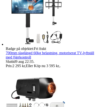
Badge på objektet:
Fri frakt
700mm slaglängd 60kg belastning, motoriserat TV-lyftställ
med fjärrkontroll
Sluttid
9 aug 22:35
.
Pris:
2 295 kr
,
Eller Köp nu
3 595 kr
,
.