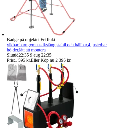
Badge på objektet:
Fri frakt
vikbar barngymnastikstång,stabil och hållbar,4 justerbar
höjder,lätt att montera
Sluttid
22:35
9 aug 22:35
.
Pris:
1 595 kr
,
Eller Köp nu
2 395 kr
,
.