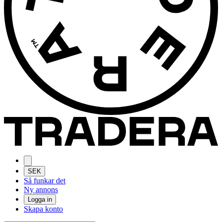
SEK
Så funkar det
Ny annons
Logga in
Skapa konto