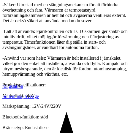
-Säker: Utrustad med en stängningsmekanism för att förhindra
överhettning och fara. Värmaren är termostatstyrd,
förbränningskammaren är helt tät och avgaserna ventileras externt.
Det är också säkert att använda medan du sover.
-Lätt att använda: Fjärrkontrollen och LCD-skärmen ger snabb och
intuitiv drift, vilket möjliggör förvärmning och fjärrjustering av
temperatur. Timerfunktionen låter dig ställa in start- och
avstängningstider, användbart för autonoma fordon.
-Använd var som helst: Värmaren är helt installerad i järnskalet,
vilket gör den enkel att installera, använda och flytta. Kompakt och
utrymmesbesparande, den är idealisk för fordon, utomhuscamping,
hemuppvärmning och växthus, etc.
Produktspecifikationer:
roligstation
Märkeffekt: 5kW
Sollentuna
,
Sverige
Märkspänning: 12V/24V/220V
Bluetooth-funktion: stöd
Bränsletyp: Endast diesel