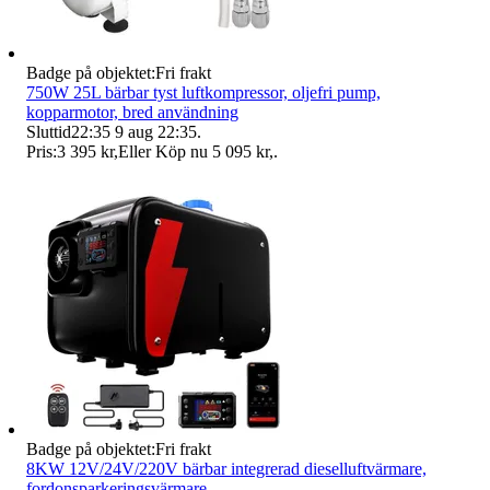
Badge på objektet:
Fri frakt
750W 25L bärbar tyst luftkompressor, oljefri pump,
kopparmotor, bred användning
Sluttid
22:35
9 aug 22:35
.
Pris:
3 395 kr
,
Eller Köp nu
5 095 kr
,
.
Badge på objektet:
Fri frakt
8KW 12V/24V/220V bärbar integrerad dieselluftvärmare,
fordonsparkeringsvärmare