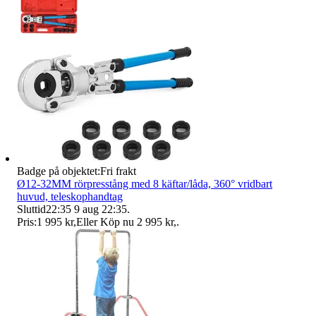
Badge på objektet:
Fri frakt
Ø12-32MM rörpresstång med 8 käftar/låda, 360° vridbart
huvud, teleskophandtag
Sluttid
22:35
9 aug 22:35
.
Pris:
1 995 kr
,
Eller Köp nu
2 995 kr
,
.