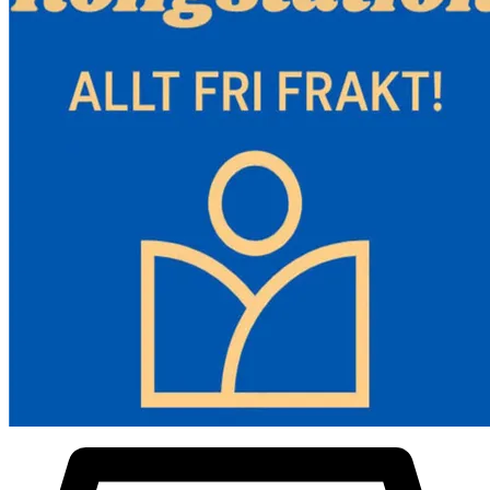
1 x 220V AC-adapter
1 x ljuddämpare
1 x luftfilter
1 x inloppsrör
1 x utloppsrör
1 x avgasrör
1 x set monteringstillbehör
1 x bruksanvisning