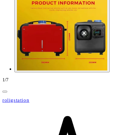
1
/
7
roligstation