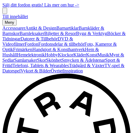
Sälj ditt fordon gratis! Läs mer om hur ->
Till innehållet
Meny
Accessoarer
Antikt & Design
Barnartiklar
Barnkläder &
Barnskor
Barnleksaker
Biljetter & Resor
Bygg & Verktyg
Böcker &
Tidningar
Datorer & Tillbehör
DVD &
Videofilmer
Fordon
Fordonsdelar & tillbehör
Foto, Kameror &
Optik
Frimärken
Handgjort & Konsthantverk
Hem &
Hushåll
Hemelektronik
Hobby
Klockor
Kläder
Konst
Musik
Mynt &
Sedlar
Samlarsaker
Skor
Skönhet
Smycken & Ädelstenar
Sport &
Fritid
Telefoni, Tablets & Wearables
Trädgård & Växter
TV-spel &
Datorspel
Vykort & Bilder
Övrigt
Inspiration