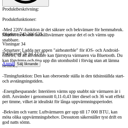
Produktbeskrivning:
Produktfunktioner:
-Med 220V-funktion är det säkrare och bekvämare för hemmabruk.
Objektnr
742 206 535
Jämfört med rena hushållsvärmare sparar det el och värms upp
snabbare.
Visningar
34
-Smartare: Ladda ner appen "airheaterble" för iOS- och Android-
Publicerad
26 jul 22:35
enheter, så att användare kan fjärrstyra värmaren via Bluetooth. Du
kan förvärma och tina upp din utomhusbil i förväg utan att lämna
Anmäl
Sälj liknande
hemmet.
-Timingfunktion: Den kan oberoende ställa in den tidsinställda start-
och avstängningstiden.
-Energibesparande: Interiören värms upp snabbt när värmaren är i
drift. Använder i genomsnitt 0,11-0,43 liter diesel och 36 watt effekt
per timme, vilket är idealiskt för långa uppvärmningsperioder.
-Bekväm och varm: Luftvärmaren ger upp till 17 000 BTU, kan
möta olika uppvärmningsbehov. Dessutom säkerställer tyst drift en
god natts sömn.