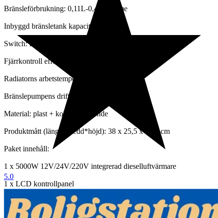
Bränsleförbrukning: 0,11L-0,43L/timme
Inbyggd bränsletank kapacitet: 5L
Switch: LCD-omkopplare
Fjärrkontroll effektivt avstånd: 50 meter
Radiatorns arbetstemperatur?-40~+50°C
Bränslepumpens drifttemperatur: -40~+40°C
Material: plast + kolfiber utseende
Produktmått (längd*bredd*höjd): 38 x 25,5 x 27,5 cm
Paket innehåll:
1 x 5000W 12V/24V/220V integrerad dieselluftvärmare
5.0
1 x LCD kontrollpanel
1 x fjärrkontroll