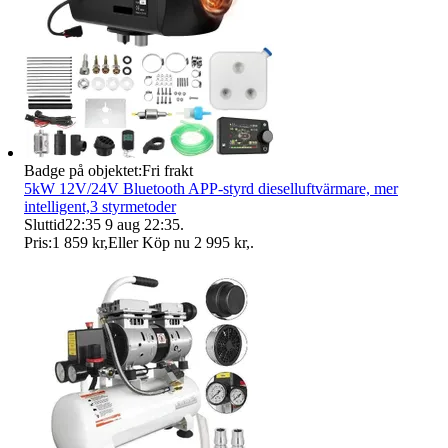
Badge på objektet:
Fri frakt
5kW 12V/24V Bluetooth APP-styrd dieselluftvärmare, mer
intelligent,3 styrmetoder
Sluttid
22:35
9 aug 22:35
.
Pris:
1 859 kr
,
Eller Köp nu
2 995 kr
,
.