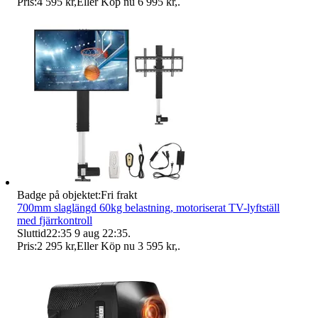
Pris:
4 595 kr
,
Eller Köp nu
6 995 kr
,
.
Badge på objektet:
Fri frakt
700mm slaglängd 60kg belastning, motoriserat TV-lyftställ
med fjärrkontroll
Sluttid
22:35
9 aug 22:35
.
Pris:
2 295 kr
,
Eller Köp nu
3 595 kr
,
.