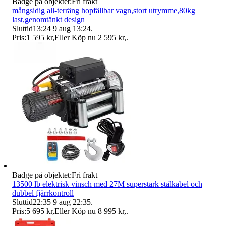
Badge på objektet:
Fri frakt
mångsidig all-terräng hopfällbar vagn,stort utrymme,80kg
last,genomtänkt design
Sluttid
13:24
9 aug 13:24
.
Pris:
1 595 kr
,
Eller Köp nu
2 595 kr
,
.
Badge på objektet:
Fri frakt
13500 lb elektrisk vinsch med 27M superstark stålkabel och
dubbel fjärrkontroll
Sluttid
22:35
9 aug 22:35
.
Pris:
5 695 kr
,
Eller Köp nu
8 995 kr
,
.