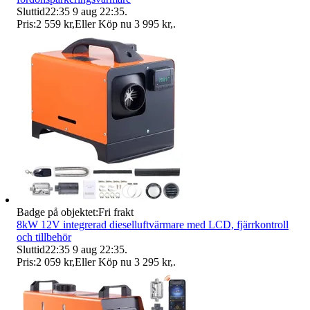
Sluttid
22:35
9 aug 22:35
.
Pris:
2 559 kr
,
Eller Köp nu
3 995 kr
,
.
Badge på objektet:
Fri frakt
8kW 12V integrerad dieselluftvärmare med LCD, fjärrkontroll
och tillbehör
Sluttid
22:35
9 aug 22:35
.
Pris:
2 059 kr
,
Eller Köp nu
3 295 kr
,
.