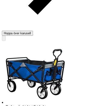
Hoppa över karusell