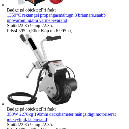
Badge på objektet:
Fri frakt
1350°C rektangel propangasmältugn,3 brännare,snabb
uppvärmning,bra värmebevarand
Sluttid
22:35
9 aug 22:35
.
Pris:
4 395 kr
,
Eller Köp nu
6 995 kr
,
.
Badge på objektet:
Fri frakt
350W 2270kg 190mm däckdiameter mångsidigt motoriserat
jockeyhjul, lättanvänd
Sluttid
22:35
9 aug 22:35
.