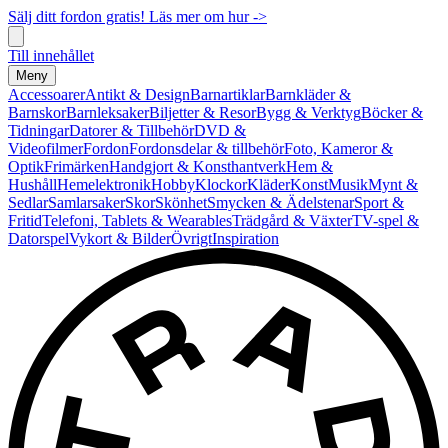
Sälj ditt fordon gratis! Läs mer om hur ->
Till innehållet
Meny
Accessoarer
Antikt & Design
Barnartiklar
Barnkläder &
Barnskor
Barnleksaker
Biljetter & Resor
Bygg & Verktyg
Böcker &
Tidningar
Datorer & Tillbehör
DVD &
Videofilmer
Fordon
Fordonsdelar & tillbehör
Foto, Kameror &
Optik
Frimärken
Handgjort & Konsthantverk
Hem &
Hushåll
Hemelektronik
Hobby
Klockor
Kläder
Konst
Musik
Mynt &
Sedlar
Samlarsaker
Skor
Skönhet
Smycken & Ädelstenar
Sport &
Fritid
Telefoni, Tablets & Wearables
Trädgård & Växter
TV-spel &
Datorspel
Vykort & Bilder
Övrigt
Inspiration