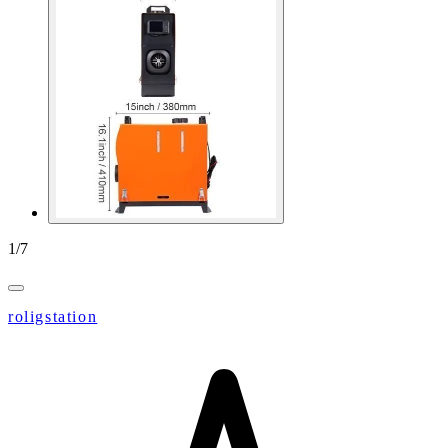
1
/
7
roligstation