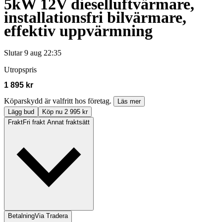
5kW 12V dieselluftvärmare,
installationsfri bilvärmare,
effektiv uppvärmning
Slutar
9 aug 22:35
Utropspris
1 895 kr
Köparskydd är valfritt hos företag.
Läs mer
Lägg bud
Köp nu 2 995 kr
Frakt
Fri frakt Annat fraktsätt
Betalning
Via Tradera