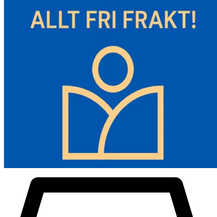
motorn och förhindra att rutor fryser. Den stora LCD-skärmen låter
dig tydligt se värmarens status. Temperaturen kan justeras från 46
°F-96,8 °F/8 °C-36 °C för att möta dina specifika behov.
- HÅLL VARMA ÖVERALLT: Våra dieselvärmare är lämpliga för
höjder upp till 9843 fot/3000 m och fungerar smidigt i
omgivningstemperaturer på -104 °F till 104 °F/-40 °C till 40 °C.
Oavsett om du befinner dig på hög höjd eller i områden med låga
temperaturer, kan denna bärbara dieselvärmare ge dig kontinuerlig
värme.
-Säker och pålitlig: Vår dieselluftvärmare har ett högt
säkerhetssystem och kan användas bekymmersfritt i olika miljöer
som bilar, husbilar, båtar och inomhus. Den erbjuder
termostatstyrning, timerfunktioner, röstsändning, förvärmning och
överhettningsskydd på 518°F/270°C och över för att säkerställa en
säker och bekväm upplevelse hela natten.