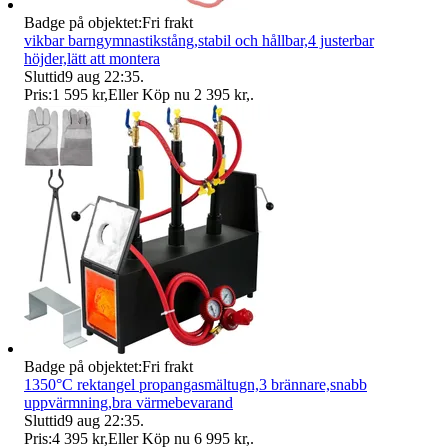
Badge på objektet:
Fri frakt
vikbar barngymnastikstång,stabil och hållbar,4 justerbar
höjder,lätt att montera
Sluttid
9 aug 22:35
.
Pris:
1 595 kr
,
Eller Köp nu
2 395 kr
,
.
Badge på objektet:
Fri frakt
1350°C rektangel propangasmältugn,3 brännare,snabb
uppvärmning,bra värmebevarand
Sluttid
9 aug 22:35
.
Pris:
4 395 kr
,
Eller Köp nu
6 995 kr
,
.