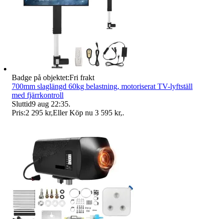
Badge på objektet:
Fri frakt
700mm slaglängd 60kg belastning, motoriserat TV-lyftställ
med fjärrkontroll
Sluttid
9 aug 22:35
.
Pris:
2 295 kr
,
Eller Köp nu
3 595 kr
,
.