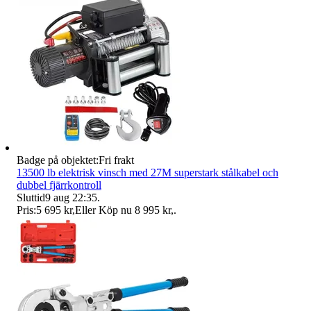
Badge på objektet:
Fri frakt
13500 lb elektrisk vinsch med 27M superstark stålkabel och
dubbel fjärrkontroll
Sluttid
9 aug 22:35
.
Pris:
5 695 kr
,
Eller Köp nu
8 995 kr
,
.