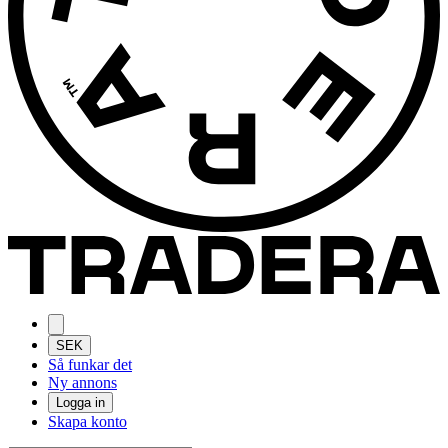
SEK
Så funkar det
Ny annons
Logga in
Skapa konto