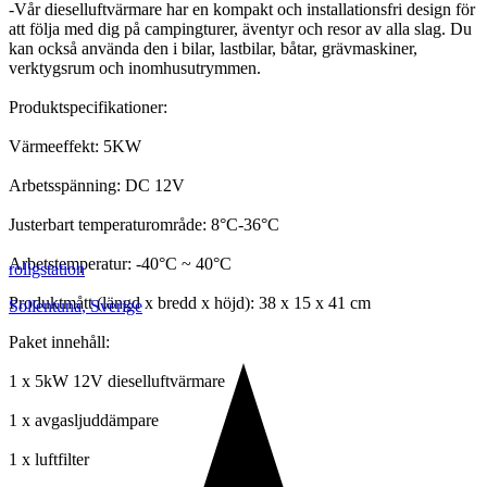
-Vår dieselluftvärmare har en kompakt och installationsfri design för
att följa med dig på campingturer, äventyr och resor av alla slag. Du
kan också använda den i bilar, lastbilar, båtar, grävmaskiner,
verktygsrum och inomhusutrymmen.
Produktspecifikationer:
Värmeeffekt: 5KW
Arbetsspänning: DC 12V
Justerbart temperaturområde: 8°C-36°C
Arbetstemperatur: -40°C ~ 40°C
roligstation
Produktmått (längd x bredd x höjd): 38 x 15 x 41 cm
Sollentuna
,
Sverige
Paket innehåll:
1 x 5kW 12V dieselluftvärmare
1 x avgasljuddämpare
1 x luftfilter