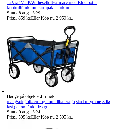
12V/24V 5KW dieselluftvärmare med Bluetooth-
kontrollfunktion, kompakt struktur
Sluttid
8 aug 13:29
.
Pris:
1 859 kr
,
Eller Köp nu
2 959 kr
,
.
Badge på objektet:
Fri frakt
mångsidig all-terräng hopfällbar vagn,stort utrymme,80kg
last,genomtänkt design
Sluttid
9 aug 13:24
.
Pris:
1 595 kr
,
Eller Köp nu
2 595 kr
,
.