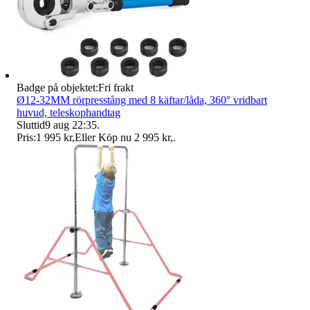
Badge på objektet:
Fri frakt
Ø12-32MM rörpresstång med 8 käftar/låda, 360° vridbart
huvud, teleskophandtag
Sluttid
9 aug 22:35
.
Pris:
1 995 kr
,
Eller Köp nu
2 995 kr
,
.