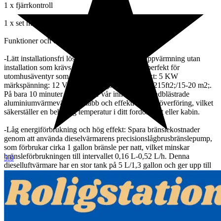
1 x fjärrkontroll
1 x set monteringstillbehör
Funktioner och detaljer:
-Lätt installationsfri lösning: Njut av effektiv uppvärmning utan
installation som krävs med vår dieselvärmare, perfekt för
utomhusäventyr som camping. Värmarens effekt: 5 KW
märkspänning: 12 V. Användningsområde: 161-215ft2;/15-20 m2;.
På bara 10 minuter säkerställer vår innovativa sandblästrade
aluminiumvärmeväxlare snabb och effektiv värmeöverföring, vilket
säkerställer en behaglig temperatur i ditt fordon, båt eller kabin.
-Låg energiförbrukning och hög effekt: Spara bränslekostnader
genom att använda dieselvärmarens precisionslågbrusbränslepump,
som förbrukar cirka 1 gallon bränsle per natt, vilket minskar
bränsleförbrukningen till intervallet 0,16 L-0,52 L/h. Denna
5.0
dieselluftvärmare har en stor tank på 5 L/1,3 gallon och ger upp till
10 timmars kontinuerlig uppvärmning, maximerar
bränsleeffektiviteten och minimerar energislöseri.
- SMART DUBBEL KONTROLL: Ta kontroll över din
värmeupplevelse med vår 32 fot långa fjärrkontroll och LCD.
Förvärm ditt fordon från utsidan, håll interiören varm, förvärm