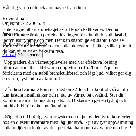
Håll dig varm och bekväm oavsett var du är.
Huvuddrag:
Objektnr
742 206 534
-Inte längre uthärda obehaget av att köra i kallt väder. Denna
Visningar
21
dieselvärmare är den perfekta lösningen för din bil, husbil, lastbil,
inomhusutrymme och mer. Det kan snabbt ge ett stabilt flöde av
Publicerad
26 jul 22:35
varm luft för att eliminera den kalla atmosfären i bilen, vilket gör att
du kan njuta av en bekväm resa.
Anmäl
Sälj liknande
-Uppgradera din värmeupplevelse med vår effektiva lösning
utformad för att snabbt värma upp ytor på 15-20 m2. Njut av
fördelarna med en stabil bränsletillförsel och lågt ljud, vilket ger dig
en varm, tyst miljö av komfort.
-Vår dieselvärmare kommer med en 32-fots fjärrkontroll, så att du
kan justera inställningar och njuta av värme på avstånd. Styr din
komfort utan att lämna din plats. LCD-skärmen ger en tydlig och
intuitiv bild för enkel användning.
- Säg adjö till bullriga värmesystem och njut av den tysta komforten
hos en dieselluftvärmare med låg ljudnivå. Njut av tyst uppvärmning
i alla miljöer och njut av den perfekta harmonin av värme och lugn!