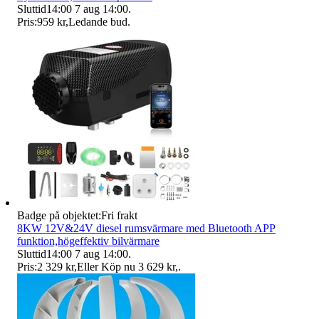
Sluttid
14:00
7 aug 14:00
.
Pris:
959 kr
,
Ledande bud
.
Badge på objektet:
Fri frakt
8KW 12V&24V diesel rumsvärmare med Bluetooth APP
funktion,högeffektiv bilvärmare
Sluttid
14:00
7 aug 14:00
.
Pris:
2 329 kr
,
Eller Köp nu
3 629 kr
,
.