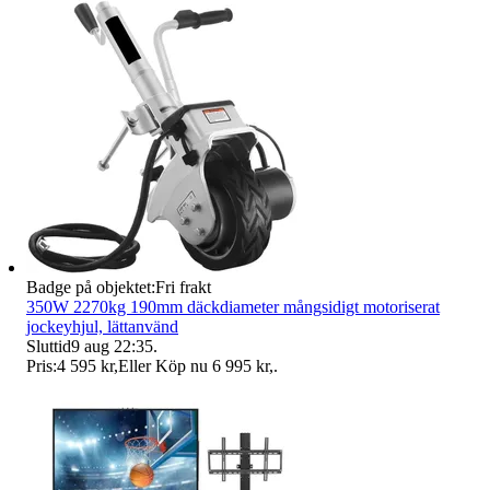
Badge på objektet:
Fri frakt
350W 2270kg 190mm däckdiameter mångsidigt motoriserat
jockeyhjul, lättanvänd
Sluttid
9 aug 22:35
.
Pris:
4 595 kr
,
Eller Köp nu
6 995 kr
,
.