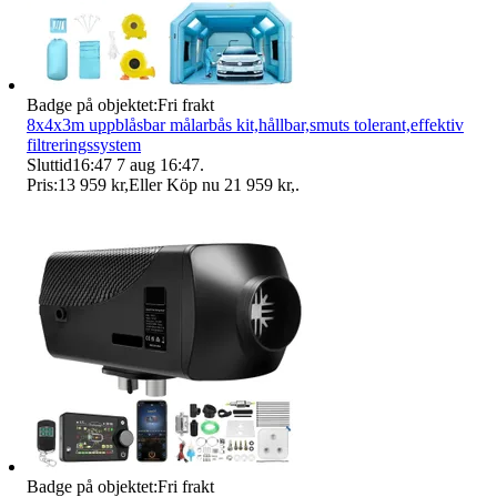
Badge på objektet:
Fri frakt
8x4x3m uppblåsbar målarbås kit,hållbar,smuts tolerant,effektiv
filtreringssystem
Sluttid
16:47
7 aug 16:47
.
Pris:
13 959 kr
,
Eller Köp nu
21 959 kr
,
.
Badge på objektet:
Fri frakt