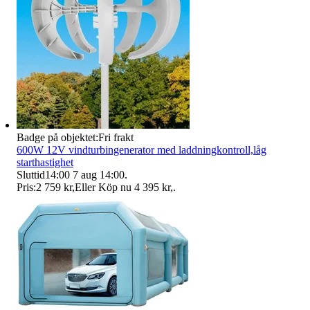
Badge på objektet:
Fri frakt
600W 12V vindturbingenerator med laddningkontroll,låg
starthastighet
Sluttid
14:00
7 aug 14:00
.
Pris:
2 759 kr
,
Eller Köp nu
4 395 kr
,
.