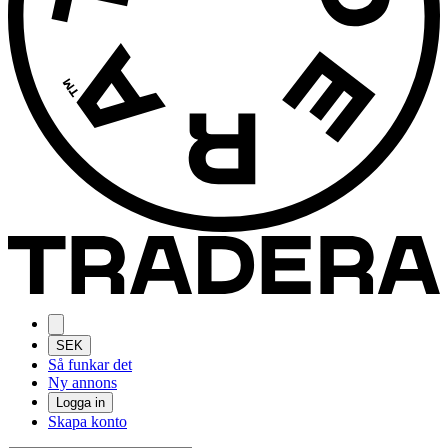
SEK
Så funkar det
Ny annons
Logga in
Skapa konto