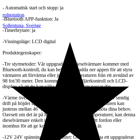
- Automatisk start och stopp: ja
roligstation
-Bluetooth APP-funktion: Ja
Sollentuna
,
Sverige
-Timerbrytare: ja
-Visningsläge: LCD digital
Produktegenskaper:
-Tre styrmetoder: Vår uppgraderade dieselvärmare kommer med
Bluetooth-kontroll, du kan helt enkelt ladda ner appen för att styra
värmaren att förvärma eller justera temperaturen från ett avstånd av
98 fot/30 meter. Den kommer även med fjärrkontroll och LCD-
display, så att du kan välja de kontroller som passar dig.
-Värme överallt: Vår 8KW dieselvärmare är designad för smidig
drift på höjder upp till 9843 fot/3000 meter. Temperaturen kan
justeras mellan 46 °F-96,8 °F/8 °C-36 °C för att möta dina behov.
Oavsett om det är på höga höjder eller låga temperaturer, kan denna
dieselvärmare enkelt installeras och fästas på ditt fordon eller
inomhus för att ge kontinuerlig värme var du än är.
-12V 24V spänningskompatibilitet: Genom att anta ett uppgraderat