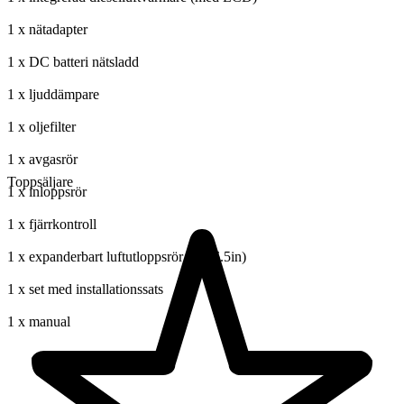
1 x nätadapter
1 x DC batteri nätsladd
1 x ljuddämpare
1 x oljefilter
1 x avgasrör
Toppsäljare
1 x inloppsrör
1 x fjärrkontroll
1 x expanderbart luftutloppsrör (2m/6.5in)
1 x set med installationssats
1 x manual