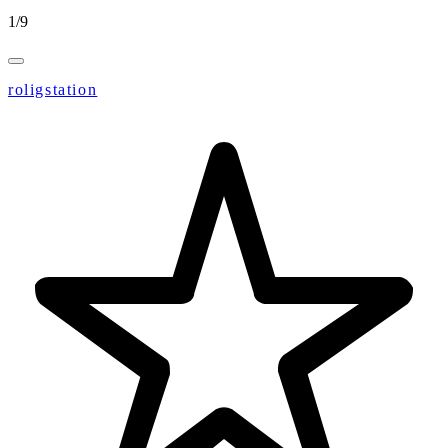
1
/
9
roligstation