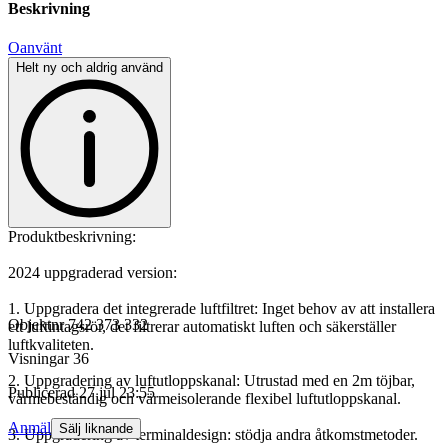
Beskrivning
Oanvänt
Helt ny och aldrig använd
Produktbeskrivning:
2024 uppgraderad version:
1. Uppgradera det integrerade luftfiltret: Inget behov av att installera
Objektnr
742 373 332
ett luftintagsrör, det filtrerar automatiskt luften och säkerställer
luftkvaliteten.
Visningar
36
2. Uppgradering av luftutloppskanal: Utrustad med en 2m töjbar,
Publicerad
27 jul 23:55
värmebeständig och värmeisolerande flexibel luftutloppskanal.
Anmäl
Sälj liknande
3. Uppgradering av terminaldesign: stödja andra åtkomstmetoder.