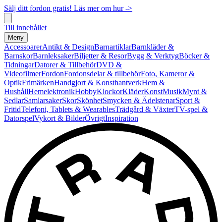
Sälj ditt fordon gratis! Läs mer om hur ->
Till innehållet
Meny
Accessoarer
Antikt & Design
Barnartiklar
Barnkläder &
Barnskor
Barnleksaker
Biljetter & Resor
Bygg & Verktyg
Böcker &
Tidningar
Datorer & Tillbehör
DVD &
Videofilmer
Fordon
Fordonsdelar & tillbehör
Foto, Kameror &
Optik
Frimärken
Handgjort & Konsthantverk
Hem &
Hushåll
Hemelektronik
Hobby
Klockor
Kläder
Konst
Musik
Mynt &
Sedlar
Samlarsaker
Skor
Skönhet
Smycken & Ädelstenar
Sport &
Fritid
Telefoni, Tablets & Wearables
Trädgård & Växter
TV-spel &
Datorspel
Vykort & Bilder
Övrigt
Inspiration