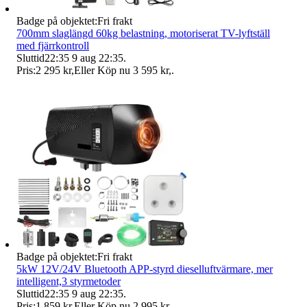
Badge på objektet:
Fri frakt
700mm slaglängd 60kg belastning, motoriserat TV-lyftställ
med fjärrkontroll
Sluttid
22:35
9 aug 22:35
.
Pris:
2 295 kr
,
Eller Köp nu
3 595 kr
,
.
Badge på objektet:
Fri frakt
5kW 12V/24V Bluetooth APP-styrd dieselluftvärmare, mer
intelligent,3 styrmetoder
Sluttid
22:35
9 aug 22:35
.
Pris:
1 859 kr
,
Eller Köp nu
2 995 kr
,
.