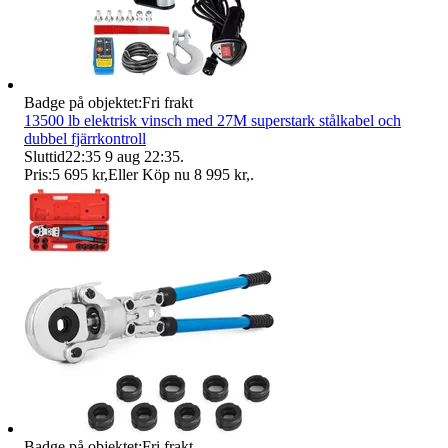
Badge på objektet:
Fri frakt
13500 lb elektrisk vinsch med 27M superstark stålkabel och
dubbel fjärrkontroll
Sluttid
22:35
9 aug 22:35
.
Pris:
5 695 kr
,
Eller Köp nu
8 995 kr
,
.
Badge på objektet:
Fri frakt