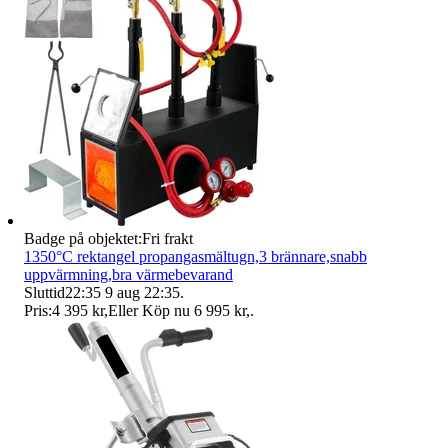
Badge på objektet:
Fri frakt
1350°C rektangel propangasmältugn,3 brännare,snabb
uppvärmning,bra värmebevarand
Sluttid
22:35
9 aug 22:35
.
Pris:
4 395 kr
,
Eller Köp nu
6 995 kr
,
.