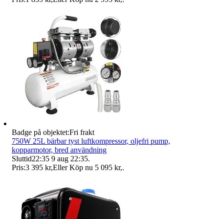
Badge på objektet:
Fri frakt
750W 25L bärbar tyst luftkompressor, oljefri pump,
kopparmotor, bred användning
Sluttid
22:35
9 aug 22:35
.
Pris:
3 395 kr
,
Eller Köp nu
5 095 kr
,
.