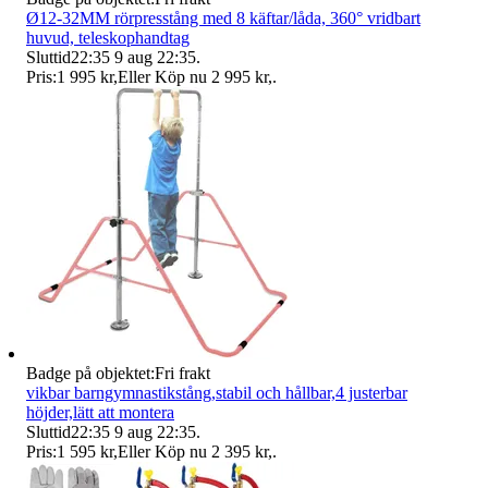
Ø12-32MM rörpresstång med 8 käftar/låda, 360° vridbart
huvud, teleskophandtag
Sluttid
22:35
9 aug 22:35
.
Pris:
1 995 kr
,
Eller Köp nu
2 995 kr
,
.
Badge på objektet:
Fri frakt
vikbar barngymnastikstång,stabil och hållbar,4 justerbar
höjder,lätt att montera
Sluttid
22:35
9 aug 22:35
.
Pris:
1 595 kr
,
Eller Köp nu
2 395 kr
,
.