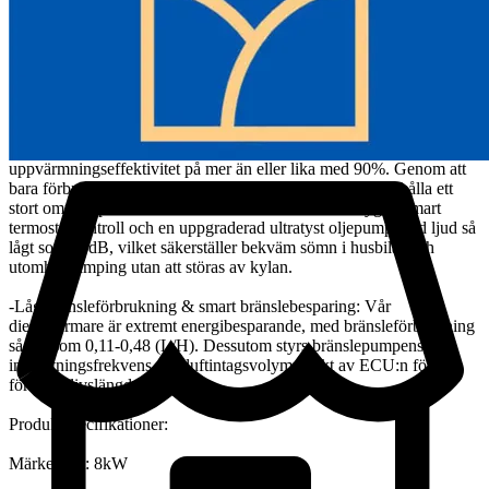
-Stadig aluminiumkonstruktion: Vår dieselluftsvärmarkammare är
gjord av aluminiumlegering för snabb uppvärmning, bra
värmeavledning, praktiskt taget inga kolavlagringar och lång
livslängd. Värmaren använder pålitliga keramiska glödstift för att
säkerställa snabb tändning av maskinen och fullständig
bränsleförbränning.
-Lågt ljud: Vår dieselvärmare har en effekt på 8kw och en
uppvärmningseffektivitet på mer än eller lika med 90%. Genom att
bara förbruka 1 liter diesel per natt kan den kontinuerligt hålla ett
stort område på 20 kvadratmeter varmt. Den har inbyggd smart
termostatkontroll och en uppgraderad ultratyst oljepump med ljud så
lågt som 35dB, vilket säkerställer bekväm sömn i husbilar och
utomhuscamping utan att störas av kylan.
-Låg bränsleförbrukning & smart bränslebesparing: Vår
dieselvärmare är extremt energibesparande, med bränsleförbrukning
så låg som 0,11-0,48 (L/H). Dessutom styrs bränslepumpens
insprutningsfrekvens och luftintagsvolym exakt av ECU:n för att
förlänga livslängden.
Produktspecifikationer:
Märkeffekt: 8kW