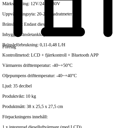
Märkspänning: 12V/24V/ 230V
Uppvärmningsyta: 20-25 kvadratmeter
Bränsletyp: Endast diesel
Inbyggd bränsletankkapacitet: 5 L
Bränsleförbrukning: 0,11-0,48 L/H
Företag
Kontrollmetod: LCD + fjärrkontroll + Bluetooth APP
Värmarens drifttemperatur: -40~+50°C
Oljepumpens drifttemperatur: -40~+40°C
Ljud: 35 decibel
Produktvikt: 10 kg
Produktmått: 38 x 25,5 x 27,5 cm
Förpackningens innehåll:
1 x integrerad dieselluftvärmare (med LCD)