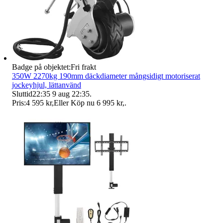
Badge på objektet:
Fri frakt
350W 2270kg 190mm däckdiameter mångsidigt motoriserat
jockeyhjul, lättanvänd
Sluttid
22:35
9 aug 22:35
.
Pris:
4 595 kr
,
Eller Köp nu
6 995 kr
,
.