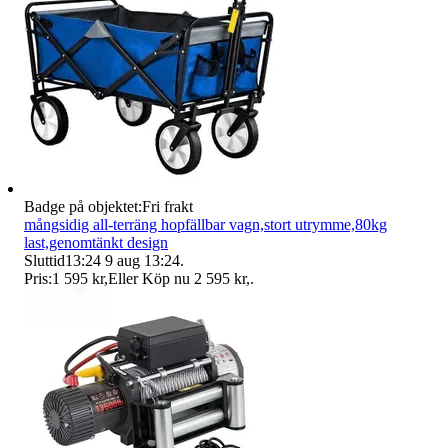
Badge på objektet:
Fri frakt
mångsidig all-terräng hopfällbar vagn,stort utrymme,80kg
last,genomtänkt design
Sluttid
13:24
9 aug 13:24
.
Pris:
1 595 kr
,
Eller Köp nu
2 595 kr
,
.