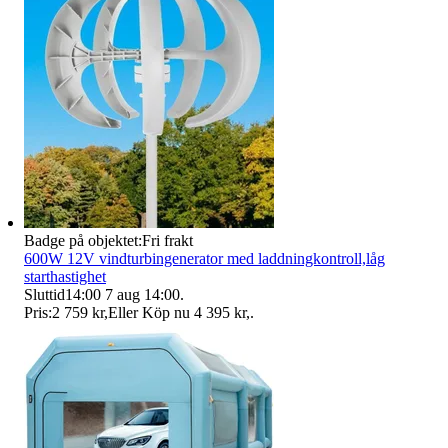
Badge på objektet:
Fri frakt
600W 12V vindturbingenerator med laddningkontroll,låg
starthastighet
Sluttid
14:00
7 aug 14:00
.
Pris:
2 759 kr
,
Eller Köp nu
4 395 kr
,
.