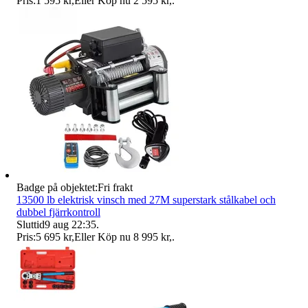
Pris:
1 595 kr
,
Eller Köp nu
2 595 kr
,
.
Badge på objektet:
Fri frakt
13500 lb elektrisk vinsch med 27M superstark stålkabel och
dubbel fjärrkontroll
Sluttid
9 aug 22:35
.
Pris:
5 695 kr
,
Eller Köp nu
8 995 kr
,
.