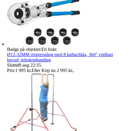
Badge på objektet:
Fri frakt
Ø12-32MM rörpresstång med 8 käftar/låda, 360° vridbart
huvud, teleskophandtag
Sluttid
9 aug 22:35
.
Pris:
1 995 kr
,
Eller Köp nu
2 995 kr
,
.