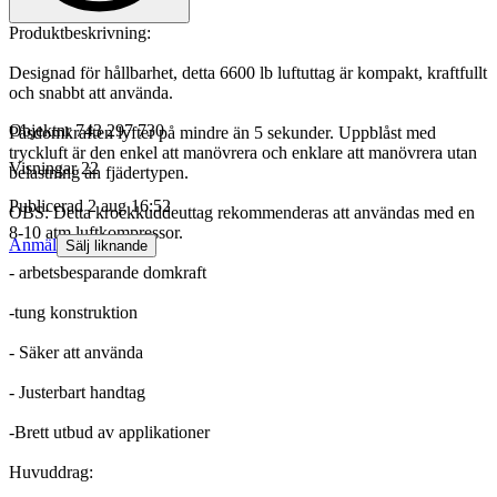
Produktbeskrivning:
Designad för hållbarhet, detta 6600 lb luftuttag är kompakt, kraftfullt
och snabbt att använda.
Objektnr
743 297 730
Påsdomkraften lyfter på mindre än 5 sekunder. Uppblåst med
tryckluft är den enkel att manövrera och enklare att manövrera utan
Visningar
22
belastning än fjädertypen.
Publicerad
2 aug 16:52
OBS: Detta krockkuddeuttag rekommenderas att användas med en
8-10 atm luftkompressor.
Anmäl
Sälj liknande
- arbetsbesparande domkraft
-tung konstruktion
- Säker att använda
- Justerbart handtag
-Brett utbud av applikationer
Huvuddrag: