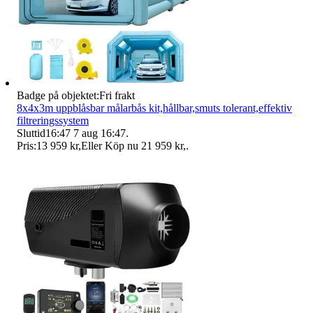
Badge på objektet:
Fri frakt
8x4x3m uppblåsbar målarbås kit,hållbar,smuts tolerant,effektiv
filtreringssystem
Sluttid
16:47
7 aug 16:47
.
Pris:
13 959 kr
,
Eller Köp nu
21 959 kr
,
.