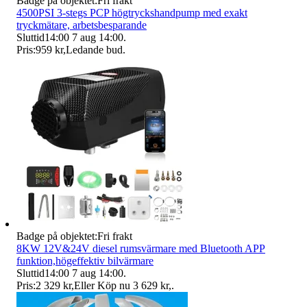
Badge på objektet:
Fri frakt
4500PSI 3-stegs PCP högtryckshandpump med exakt
tryckmätare, arbetsbesparande
Sluttid
14:00
7 aug 14:00
.
Pris:
959 kr
,
Ledande bud
.
Badge på objektet:
Fri frakt
8KW 12V&24V diesel rumsvärmare med Bluetooth APP
funktion,högeffektiv bilvärmare
Sluttid
14:00
7 aug 14:00
.
Pris:
2 329 kr
,
Eller Köp nu
3 629 kr
,
.