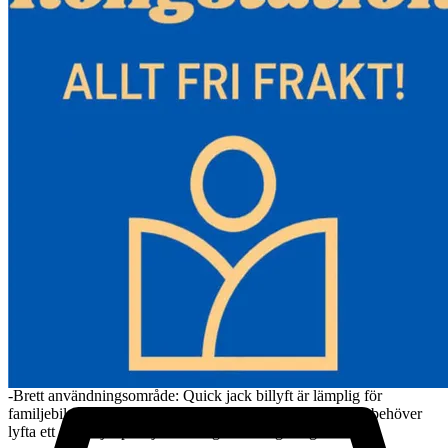
Luftintag: G1/4. Detta tredubbla fickjack är det enklaste och
snabbaste sättet att höja din bil.
-Tung konstruktion: Denna pneumatiska domkraft är ett höghållfast
stål, vilket gör hela kroppen stark och hållbar. Den mycket
förseglade krockkudden kommer inte att läcka eller repas. Dessutom
har domkraften hjul som är mer lämpade för terräng, vilket hjälper
dig att underhålla din bil när som helst och var som helst.
- Säker användning: Håll först den röda ventilen stängd, öppna den
gröna ventilen och mata in tryckluft; när den är uppblåst till en viss
höjd, stäng den gröna ventilen. Efter användning, öppna den röda
ventilen för att släppa ut luften. Säkerhetsventilen i mitten
säkerställer att den insprutade gasen inte är överdriven, vilket
säkerställer säkerheten vid användningsprocessen.
-Justerbart handtag: Detta krockkuddeuttag har ett justerbart handtag
som kan justeras i tre olika lägen, vilket gör uttaget lätt att använda.
Och handtaget kan tas loss från mitten, vilket sparar utrymme,
lämpligt för dig att ta med dig utomhus.
-Brett användningsområde: Quick jack billyft är lämplig för
familjebilar, minivans, stadsjeepar och terrängfordon som behöver
lyfta ett enda hjul på mjuk terräng eller leriga vägar.