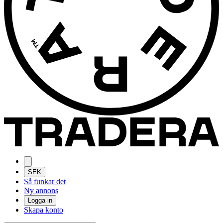
SEK
Så funkar det
Ny annons
Logga in
Skapa konto