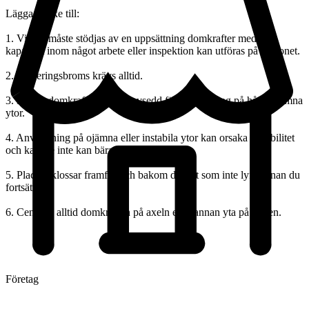
Lägga märke till:
1. Vikten måste stödjas av en uppsättning domkrafter med rätt
kapacitet inom något arbete eller inspektion kan utföras på fordonet.
2. Parkeringsbroms krävs alltid.
3. Denna domkraft är endast avsedd för användning på hårda, jämna
ytor.
4. Användning på ojämna eller instabila ytor kan orsaka instabilitet
och kanske inte kan bära upp lasten.
5. Placera klossar framför och bakom däcket som inte lyfts innan du
fortsätter.
6. Centrera alltid domkraften på axeln eller annan yta på ramen.
Företag