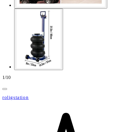
1
/
10
roligstation