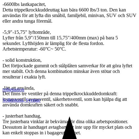
-6600lbs lastkapacitet,
Detta trippelkrockkuddeuttag kan bära 6600 lbs/3 ton. Den kan
användas för att lyfta din småbil, familjebil, minivan, SUV och SUV
eller andra tunga föremål.
-5,9"-15,75" lyftområde,
Lyfter från 5,9"/150mm till 15,75"/400mm (max) på bara 5
sekunder. Lyfthöjden är lämplig för de flesta fordon.
Arbetstemperatur: -60°C~ 50°C.
- solid konstruktion,
Det förtjockade gummit och stålplåten samverkar för att göra lyftet
mer stabilt. Och denna kombination minskar även stötar och
resulterar i exakta lyft.
-lätt att använda,
roligstation
Det finns tre ventiler på denna trippelkrockkuddedomkraft:
insugsventil, avgasventil, säkerhetsventil, som kan hjälpa dig att
Sollentuna
,
Sverige
använda domkraften säkert och snabbt.
- justerbart handtag,
Tre justerbara vinklar är bekväma för dina olika arbetspositioner.
Dessutom är handtaget avtagbart, tar inte upp för mycket plats och
kan enkelt stoppas in i bagageutrymmet.