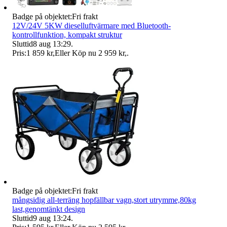
Badge på objektet:
Fri frakt
12V/24V 5KW dieselluftvärmare med Bluetooth-
kontrollfunktion, kompakt struktur
Sluttid
8 aug 13:29
.
Pris:
1 859 kr
,
Eller Köp nu
2 959 kr
,
.
Badge på objektet:
Fri frakt
mångsidig all-terräng hopfällbar vagn,stort utrymme,80kg
last,genomtänkt design
Sluttid
9 aug 13:24
.