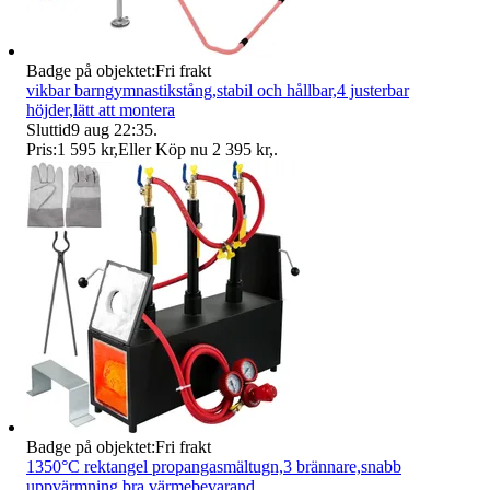
Badge på objektet:
Fri frakt
vikbar barngymnastikstång,stabil och hållbar,4 justerbar
höjder,lätt att montera
Sluttid
9 aug 22:35
.
Pris:
1 595 kr
,
Eller Köp nu
2 395 kr
,
.
Badge på objektet:
Fri frakt
1350°C rektangel propangasmältugn,3 brännare,snabb
uppvärmning,bra värmebevarand