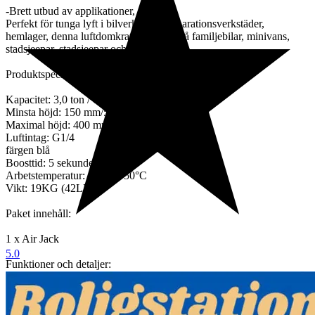
-Brett utbud av applikationer,
Perfekt för tunga lyft i bilverkstäder, reparationsverkstäder,
hemlager, denna luftdomkraft fungerar på familjebilar, minivans,
stadsjeepar, stadsjeepar och mer.
Produktspecifikationer:
Kapacitet: 3,0 ton / 6600 lbs
Minsta höjd: 150 mm/5,9 tum
Maximal höjd: 400 mm/15,75 tum
Luftintag: G1/4
färgen blå
Boosttid: 5 sekunder
Arbetstemperatur: -60°C~ 50°C
Vikt: 19KG (42LBS)
Paket innehåll:
1 x Air Jack
5.0
Funktioner och detaljer:
- Arbetsbesparande domkraft: Pneumatisk domkraftskapacitet: 6600
lbs/3T. Minsta höjd: 5,9"/150mm. Maximal höjd: 15,75"/400mm.
Lyfter upp på bara 5 sekunder. Arbetstemperatur: -60°C~50°C.