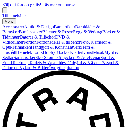
Sälj ditt fordon gratis! Läs mer om hur ->
Till innehållet
Meny
Accessoarer
Antikt & Design
Barnartiklar
Barnkläder &
Barnskor
Barnleksaker
Biljetter & Resor
Bygg & Verktyg
Böcker &
Tidningar
Datorer & Tillbehör
DVD &
Videofilmer
Fordon
Fordonsdelar & tillbehör
Foto, Kameror &
Optik
Frimärken
Handgjort & Konsthantverk
Hem &
Hushåll
Hemelektronik
Hobby
Klockor
Kläder
Konst
Musik
Mynt &
Sedlar
Samlarsaker
Skor
Skönhet
Smycken & Ädelstenar
Sport &
Fritid
Telefoni, Tablets & Wearables
Trädgård & Växter
TV-spel &
Datorspel
Vykort & Bilder
Övrigt
Inspiration