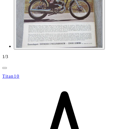
1
/
3
Titan10