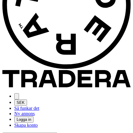
SEK
Så funkar det
Ny annons
Logga in
Skapa konto