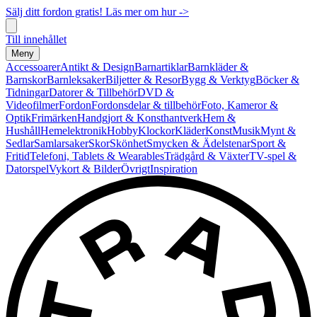
Sälj ditt fordon gratis! Läs mer om hur ->
Till innehållet
Meny
Accessoarer
Antikt & Design
Barnartiklar
Barnkläder &
Barnskor
Barnleksaker
Biljetter & Resor
Bygg & Verktyg
Böcker &
Tidningar
Datorer & Tillbehör
DVD &
Videofilmer
Fordon
Fordonsdelar & tillbehör
Foto, Kameror &
Optik
Frimärken
Handgjort & Konsthantverk
Hem &
Hushåll
Hemelektronik
Hobby
Klockor
Kläder
Konst
Musik
Mynt &
Sedlar
Samlarsaker
Skor
Skönhet
Smycken & Ädelstenar
Sport &
Fritid
Telefoni, Tablets & Wearables
Trädgård & Växter
TV-spel &
Datorspel
Vykort & Bilder
Övrigt
Inspiration