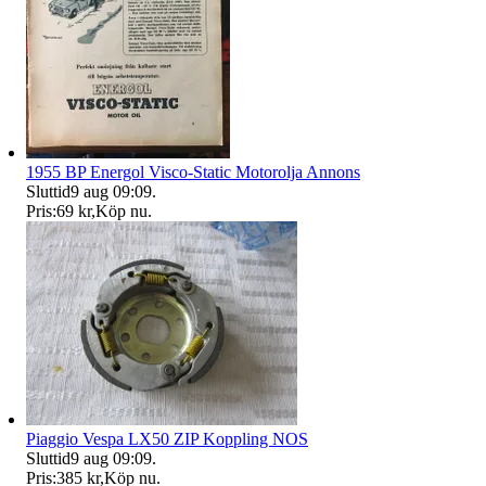
1955 BP Energol Visco-Static Motorolja Annons
Sluttid
9 aug 09:09
.
Pris:
69 kr
,
Köp nu
.
Piaggio Vespa LX50 ZIP Koppling NOS
Sluttid
9 aug 09:09
.
Pris:
385 kr
,
Köp nu
.