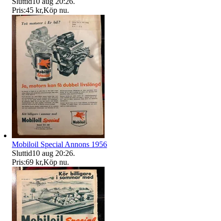
Sluttid
10 aug 20:26
.
Pris:
45 kr
,
Köp nu
.
Mobiloil Special Annons 1956
Sluttid
10 aug 20:26
.
Pris:
69 kr
,
Köp nu
.