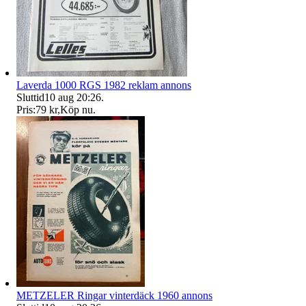
Laverda 1000 RGS 1982 reklam annons
Sluttid
10 aug 20:26
.
Pris:
79 kr
,
Köp nu
.
METZELER Ringar vinterdäck 1960 annons