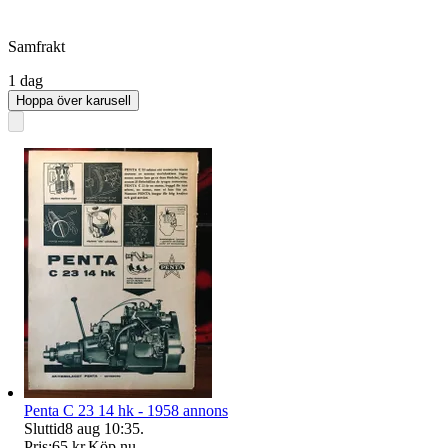
Samfrakt
1 dag
Hoppa över karusell
Penta C 23 14 hk - 1958 annons
Sluttid
8 aug 10:35
.
Pris:
65 kr
,
Köp nu
.