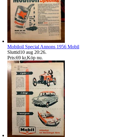
Mobiloil Special Annons 1956 Mobil
Sluttid
10 aug 20:26
.
Pris:
69 kr
,
Köp nu
.