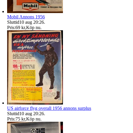
Mobil Annons 1956
Sluttid
10 aug 20:26
.
Pris:
69 kr
,
Köp nu
.
US airforce flyg overall 1956 annons surplus
Sluttid
10 aug 20:26
.
Pris:
75 kr
,
Köp nu
.