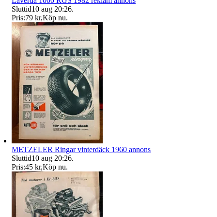
Laverda 1000 RGS 1982 reklam annons
Sluttid
10 aug 20:26
.
Pris:
79 kr
,
Köp nu
.
METZELER Ringar vinterdäck 1960 annons
Sluttid
10 aug 20:26
.
Pris:
45 kr
,
Köp nu
.