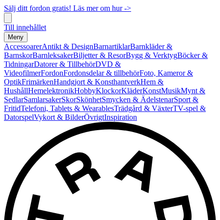
Sälj ditt fordon gratis! Läs mer om hur ->
Till innehållet
Meny
Accessoarer
Antikt & Design
Barnartiklar
Barnkläder &
Barnskor
Barnleksaker
Biljetter & Resor
Bygg & Verktyg
Böcker &
Tidningar
Datorer & Tillbehör
DVD &
Videofilmer
Fordon
Fordonsdelar & tillbehör
Foto, Kameror &
Optik
Frimärken
Handgjort & Konsthantverk
Hem &
Hushåll
Hemelektronik
Hobby
Klockor
Kläder
Konst
Musik
Mynt &
Sedlar
Samlarsaker
Skor
Skönhet
Smycken & Ädelstenar
Sport &
Fritid
Telefoni, Tablets & Wearables
Trädgård & Växter
TV-spel &
Datorspel
Vykort & Bilder
Övrigt
Inspiration