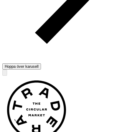
Hoppa över karusell