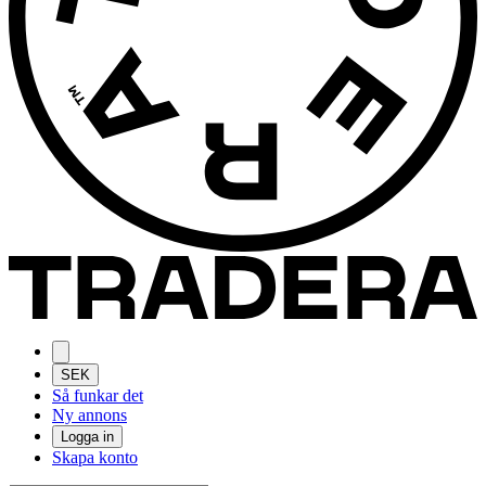
SEK
Så funkar det
Ny annons
Logga in
Skapa konto