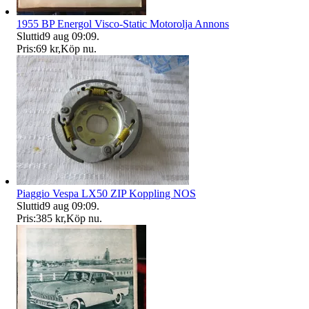
1955 BP Energol Visco-Static Motorolja Annons
Sluttid
9 aug 09:09
.
Pris:
69 kr
,
Köp nu
.
Piaggio Vespa LX50 ZIP Koppling NOS
Sluttid
9 aug 09:09
.
Pris:
385 kr
,
Köp nu
.