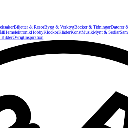
eksaker
Biljetter & Resor
Bygg & Verktyg
Böcker & Tidningar
Datorer &
ll
Hemelektronik
Hobby
Klockor
Kläder
Konst
Musik
Mynt & Sedlar
Saml
 Bilder
Övrigt
Inspiration