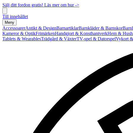
Sälj ditt fordon gratis! Läs mer om hur ->
Till innehållet
Meny
Accessoarer
Antikt & Design
Barnartiklar
Barnkläder & Barnskor
Barnl
Kameror & Optik
Frimärken
Handgjort & Konsthantverk
Hem & Hushå
Tablets & Wearables
Trädgård & Växter
TV-spel & Datorspel
Vykort &