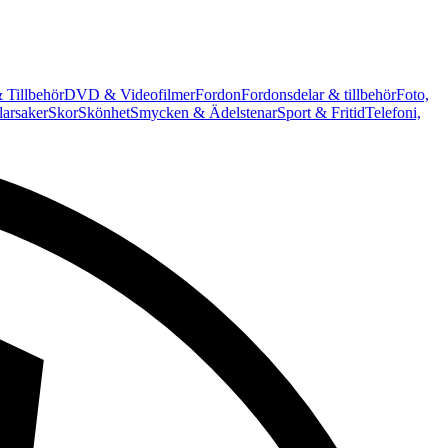
 Tillbehör
DVD & Videofilmer
Fordon
Fordonsdelar & tillbehör
Foto,
arsaker
Skor
Skönhet
Smycken & Ädelstenar
Sport & Fritid
Telefoni,