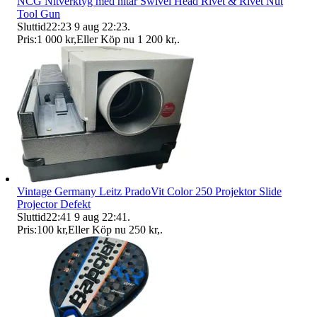
NCG Nitverktyg med nitar Swivel Head Rivet & Rivet Nut
Tool Gun
Sluttid
22:23
9 aug 22:23
.
Pris:
1 000 kr
,
Eller Köp nu
1 200 kr
,
.
Vintage Germany Leitz PradoVit Color 250 Projektor Slide
Projector Defekt
Sluttid
22:41
9 aug 22:41
.
Pris:
100 kr
,
Eller Köp nu
250 kr
,
.