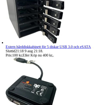
Extern hårddiskkabinett för 5 diskar USB 3.0 och eSATA
Sluttid
21:18
9 aug 21:18
.
Pris:
100 kr
,
Eller Köp nu
400 kr
,
.