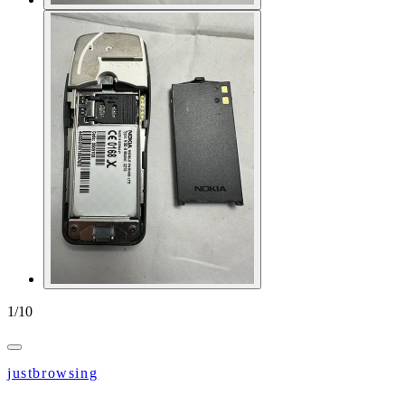
1
/
10
justbrowsing