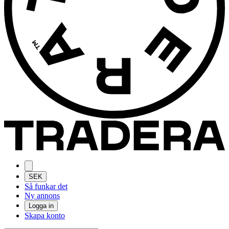
SEK
Så funkar det
Ny annons
Logga in
Skapa konto