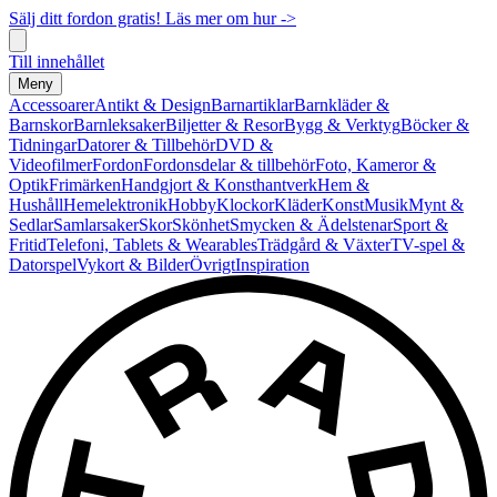
Sälj ditt fordon gratis! Läs mer om hur ->
Till innehållet
Meny
Accessoarer
Antikt & Design
Barnartiklar
Barnkläder &
Barnskor
Barnleksaker
Biljetter & Resor
Bygg & Verktyg
Böcker &
Tidningar
Datorer & Tillbehör
DVD &
Videofilmer
Fordon
Fordonsdelar & tillbehör
Foto, Kameror &
Optik
Frimärken
Handgjort & Konsthantverk
Hem &
Hushåll
Hemelektronik
Hobby
Klockor
Kläder
Konst
Musik
Mynt &
Sedlar
Samlarsaker
Skor
Skönhet
Smycken & Ädelstenar
Sport &
Fritid
Telefoni, Tablets & Wearables
Trädgård & Växter
TV-spel &
Datorspel
Vykort & Bilder
Övrigt
Inspiration