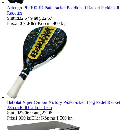
Artengo PR 190 JR Padelracket Paddleball Racket Pickleball
Racquet
Sluttid
22:57
9 aug 22:57
.
Pris:
250 kr
,
Eller Köp nu
400 kr
,
.
Babolat Viper Carbon Victory Padelracket 370g Padel Racket
38mm Full Carbon Tech
Sluttid
23:06
9 aug 23:06
.
Pris:
1 000 kr
,
Eller Köp nu
1 500 kr
,
.