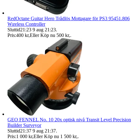
RedOctane Guitar Hero Trådlös Mottagare för PS3 95451.806
Wıreless Controller
Sluttid
21:23
9 aug 21:23
.
Pris:
400 kr
,
Eller Köp nu
500 kr
,
.
GEO FENNEL No. 10 20x optisk nivå Transit Level Precision
Builder Surveyor
Sluttid
21:37
9 aug 21:37
.
Pris:
1 000 kr
,
Eller Köp nu
1 500 kr
,
.