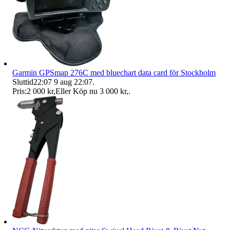
Garmin GPSmap 276C med bluechart data card för Stockholm
Sluttid
22:07
9 aug 22:07
.
Pris:
2 000 kr
,
Eller Köp nu
3 000 kr
,
.