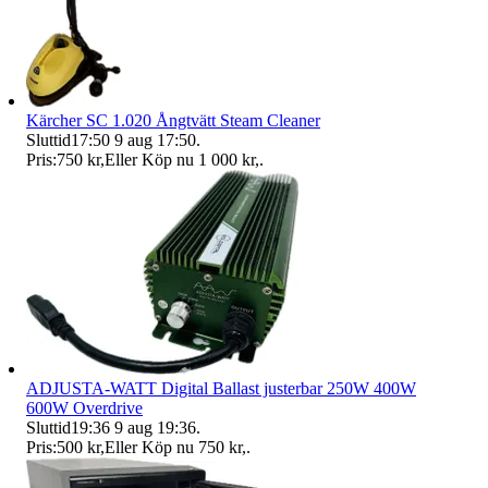
Kärcher SC 1.020 Ångtvätt Steam Cleaner
Sluttid
17:50
9 aug 17:50
.
Pris:
750 kr
,
Eller Köp nu
1 000 kr
,
.
ADJUSTA-WATT Digital Ballast justerbar 250W 400W
600W Overdrive
Sluttid
19:36
9 aug 19:36
.
Pris:
500 kr
,
Eller Köp nu
750 kr
,
.