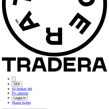
SEK
Så funkar det
Ny annons
Logga in
Skapa konto