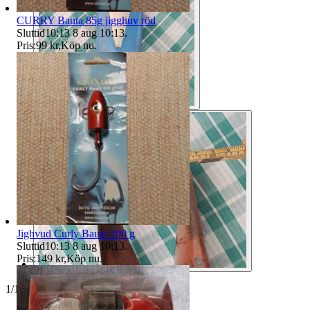
CURRY Bauta 85g jigghuv röd
Sluttid
10:13
8 aug 10:13
.
Pris:
99 kr
,
Köp nu
.
Jighvud Curly Bauta 200 g
Sluttid
10:13
8 aug 10:13
.
Pris:
149 kr
,
Köp nu
.
1
/
10