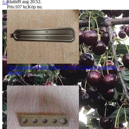
Sluttid
9 aug 20:52
.
5.0
Pris:
107 kr
,
Köp nu
.
Crescent raket,Jet line 1148,1149,1150,1151 mf ock vertygs
låds lock
Sluttid
9 aug 20:58
.
Pris:
459 kr
,
Eller Köp nu
498 kr
,
.