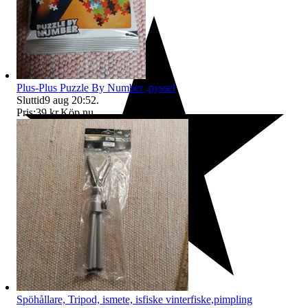
Plus-Plus Puzzle By Number ,pyssel
Sluttid
9 aug 20:52
.
Pris:
39 kr
,
Köp nu
.
Spöhållare, Tripod, ismete, isfiske vinterfiske,pimpling