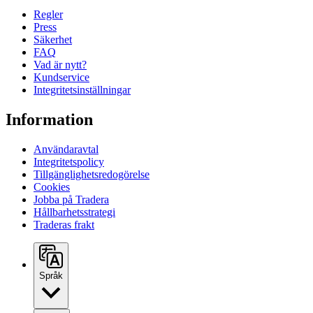
Regler
Press
Säkerhet
FAQ
Vad är nytt?
Kundservice
Integritetsinställningar
Information
Användaravtal
Integritetspolicy
Tillgänglighetsredogörelse
Cookies
Jobba på Tradera
Hållbarhetsstrategi
Traderas frakt
Språk