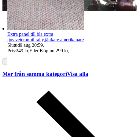
Extra panel till bla extra
ljus.veteranbil,rally,jänkare,amerikanare
Sluttid
9 aug 20:59
.
Pris:
249 kr
,
Eller Köp nu
299 kr
,
.
Mer från samma kategori
Visa alla