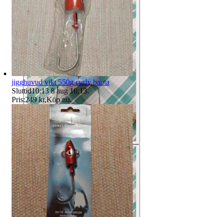
jigghuvud vikt 550g curly bauta
Sluttid
10:13
8 aug 10:13
.
Pris:
249 kr
,
Köp nu
.