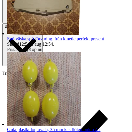
Betalning
Via Tradera
Spö väska,spö förvaring. från kinetic perfekt present
Sluttid
12:54
8 aug 12:54
.
Pris:
499 kr
,
Köp nu
.
Traderas köparskydd
Gula plastkulor, ovala, 35 mm kastflöten buldo 4st