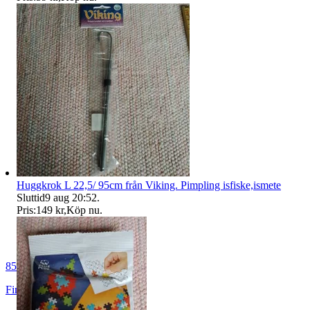
Huggkrok L 22,5/ 95cm från Viking. Pimpling isfiske,ismete
Sluttid
9 aug 20:52
.
Pris:
149 kr
,
Köp nu
.
8532
Finspång
,
Sverige