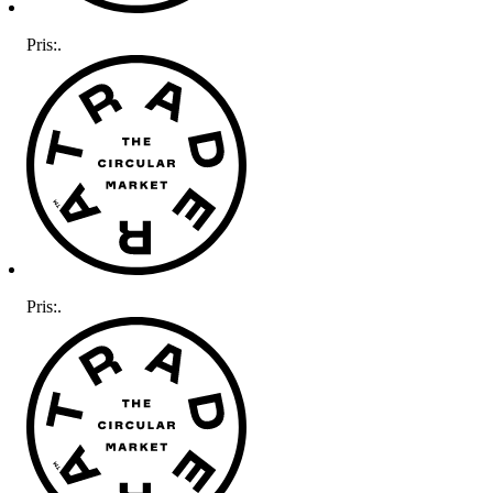
Pris:
.
Pris:
.