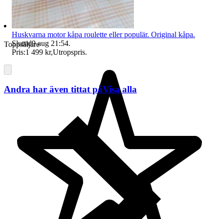
Huskvarna motor kåpa roulette eller populär. Original kåpa.
Sluttid
9 aug 21:54
.
Toppsäljare
Pris:
1 499 kr
,
Utropspris
.
Andra har även tittat på
Visa alla