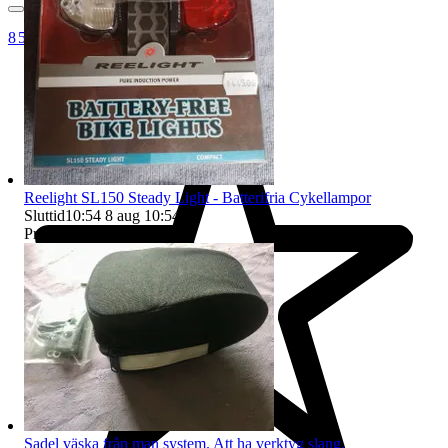
8532
Reelight SL150 Steady Light - Batterifria Cykellampor
Sluttid
10:54
8 aug 10:54
.
Pris:
399 kr
,
Köp nu
.
Sadel väska från man system. Att ha verktyg slang.