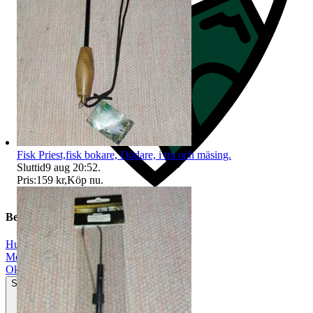
Fisk Priest,fisk bokare, Dödare, i trä och mäsing.
Sluttid
9 aug 20:52
.
Pris:
159 kr
,
Köp nu
.
Beskrivning
Husqvarna
|
Motocr
|
Okej använt skick
Synliga tecken på slitage