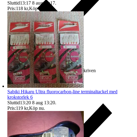
Sluttid
13:17
8 aug 13:17
.
Pris:
118 kr
,
Köp nu
.
Ersättning om varan inte är som beskriven
Sabiki Hikaru Ultra fluorocarbon-line terminaltackel med
krokstorlek 6
Sluttid
13:20
8 aug 13:20
.
Pris:
119 kr
,
Köp nu
.