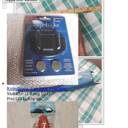
Keps lampa, Cap light. Från bios.
Sluttid
10:11
8 aug 10:11
.
Pris:
149 kr
,
Köp nu
.