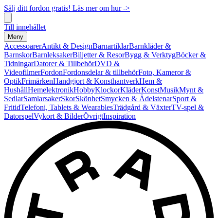
Sälj ditt fordon gratis! Läs mer om hur ->
Till innehållet
Meny
Accessoarer
Antikt & Design
Barnartiklar
Barnkläder &
Barnskor
Barnleksaker
Biljetter & Resor
Bygg & Verktyg
Böcker &
Tidningar
Datorer & Tillbehör
DVD &
Videofilmer
Fordon
Fordonsdelar & tillbehör
Foto, Kameror &
Optik
Frimärken
Handgjort & Konsthantverk
Hem &
Hushåll
Hemelektronik
Hobby
Klockor
Kläder
Konst
Musik
Mynt &
Sedlar
Samlarsaker
Skor
Skönhet
Smycken & Ädelstenar
Sport &
Fritid
Telefoni, Tablets & Wearables
Trädgård & Växter
TV-spel &
Datorspel
Vykort & Bilder
Övrigt
Inspiration