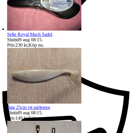
Selle Royal Mach Sadel
Sluttid
9 aug 08:15
.
Pris:
230 kr
,
Köp nu
.
Ersättning om du inte får din vara
Jigg 25cm vit pärlemor
Sluttid
9 aug 08:15
.
Pris:
149 kr
,
Köp nu
.