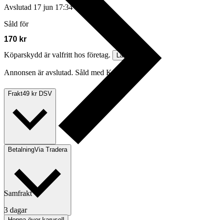
Avslutad
17 jun 17:34
Såld för
170 kr
Köparskydd är valfritt hos företag.
Läs mer
Annonsen är avslutad. Såld med Köp nu.
Frakt
49 kr DSV
Betalning
Via Tradera
Samfrakt
3 dagar
Hoppa över karusell