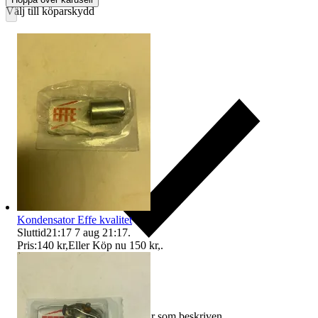
Välj till köparskydd
Kondensator Effe kvalitet
Sluttid
21:17
7 aug 21:17
.
Pris:
140 kr
,
Eller Köp nu
150 kr
,
.
Ersättning om varan inte är som beskriven