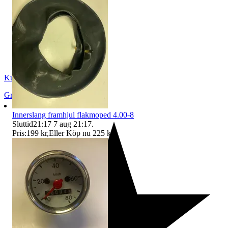
Kurtwillard2
Grängesberg
,
Sverige
Innerslang framhjul flakmoped 4.00-8
Sluttid
21:17
7 aug 21:17
.
Pris:
199 kr
,
Eller Köp nu
225 kr
,
.