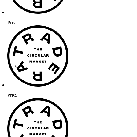
Pris:
.
Pris:
.