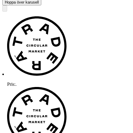
Hoppa över karusell
Pris:
.