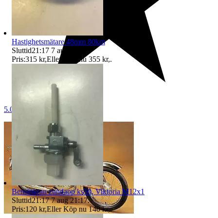
Hastighetsmätare 48mm 80km
Sluttid
21:17
7 aug 21:17
.
Pris:
315 kr
,
Eller Köp nu
355 kr
,
.
5.0
Bensinkran zundapp ks50, Viktoria M12x1
Sluttid
21:17
7 aug 21:17
.
Pris:
120 kr
,
Eller Köp nu
140 kr
,
.