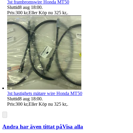
3st frambromswire Honda MT50
Sluttid
8 aug 18:00
.
Pris:
300 kr
,
Eller Köp nu
325 kr
,
.
3st hastighets mätare wire Honda MT50
Sluttid
8 aug 18:00
.
Pris:
300 kr
,
Eller Köp nu
325 kr
,
.
Andra har även tittat på
Visa alla