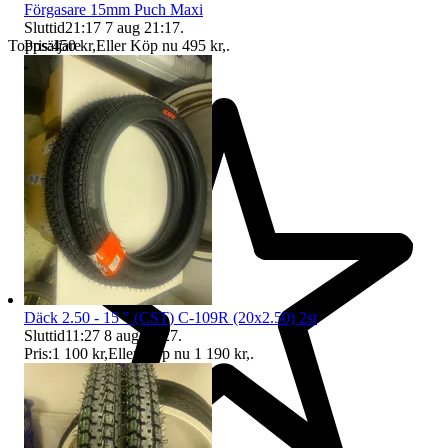
Förgasare 15mm Puch Maxi
Sluttid
21:17
7 aug 21:17
.
Pris:
450 kr
,
Eller Köp nu
495 kr
,
.
Toppsäljare
Däck 2.50 - 15 " (CST) C-109R (20x2.50) 2st
Sluttid
11:27
8 aug 11:27
.
Pris:
1 100 kr
,
Eller Köp nu
1 190 kr
,
.