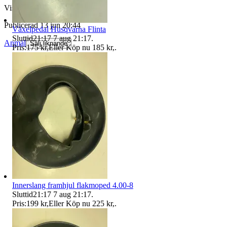
Visningar
689
Publicerad
13 jun 20:44
Växelpedal Husqvarna Flinta
Sluttid
21:17
7 aug 21:17
.
Anmäl
Sälj liknande
Pris:
175 kr
,
Eller Köp nu
185 kr
,
.
Innerslang framhjul flakmoped 4.00-8
Sluttid
21:17
7 aug 21:17
.
Pris:
199 kr
,
Eller Köp nu
225 kr
,
.