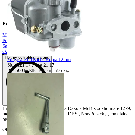
Beskrivning
Mustang
|
Puch
|
Sachs
|
Oanvänt
Helt ny och aldrig använd
Förgasare till Sachs Kopia 12mm
Sluttid
21:17
7 aug 21:17
.
Pris:
590 kr
,
Eller Köp nu
595 kr
,
.
Bra bensinkran m16 Puch Florida Dakota McB stockholmare 1279,
monarped , flakmoppe, Mustang , DBS , Norsjö packy , mm. Med
bensinfilter
Objektnr
736 213 517