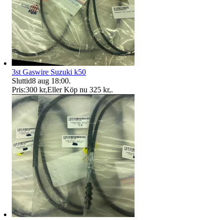
3st Gaswire Suzuki k50
Sluttid
8 aug 18:00
.
Pris:
300 kr
,
Eller Köp nu
325 kr
,
.