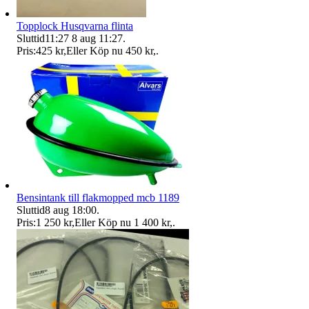
Topplock Husqvarna flinta
Sluttid
11:27
8 aug 11:27
.
Pris:
425 kr
,
Eller Köp nu
450 kr
,
.
Bensintank till flakmopped mcb 1189
Sluttid
8 aug 18:00
.
Pris:
1 250 kr
,
Eller Köp nu
1 400 kr
,
.