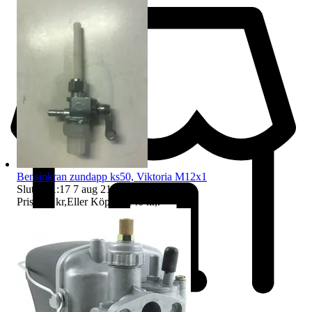
Bensinkran zundapp ks50, Viktoria M12x1
Sluttid
21:17
7 aug 21:17
.
Pris:
120 kr
,
Eller Köp nu
140 kr
,
.