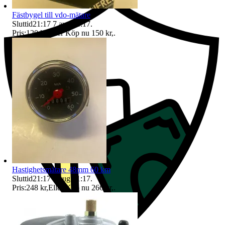
Fästbygel till vdo-mätare
Sluttid
21:17
7 aug 21:17
.
Pris:
120 kr
,
Eller Köp nu
150 kr
,
.
Hastighetsmätare 48mm 60 km
Sluttid
21:17
7 aug 21:17
.
Pris:
248 kr
,
Eller Köp nu
266 kr
,
.