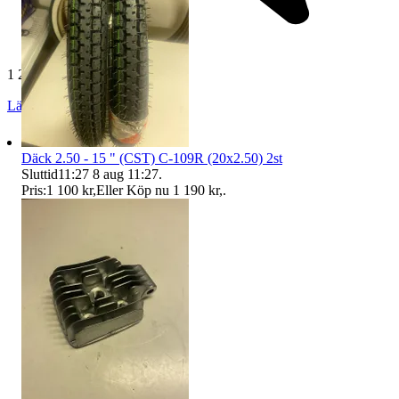
1 218 omdömen
Läs omdömen
Följ
Däck 2.50 - 15 " (CST) C-109R (20x2.50) 2st
Sluttid
11:27
8 aug 11:27
.
Pris:
1 100 kr
,
Eller Köp nu
1 190 kr
,
.