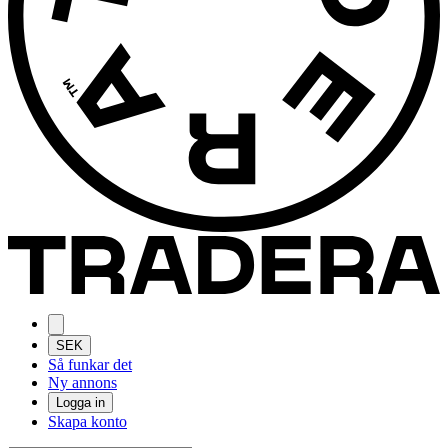
SEK
Så funkar det
Ny annons
Logga in
Skapa konto