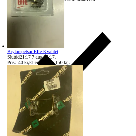
Brytarspetsar Effe Kvalitet
Sluttid
21:17
7 aug 21:17
.
Pris:
140 kr
,
Eller Köp nu
150 kr
,
.
Ersättning om du inte får din vara