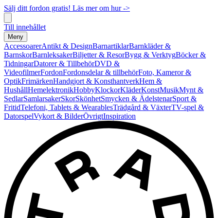
Sälj ditt fordon gratis! Läs mer om hur ->
Till innehållet
Meny
Accessoarer
Antikt & Design
Barnartiklar
Barnkläder &
Barnskor
Barnleksaker
Biljetter & Resor
Bygg & Verktyg
Böcker &
Tidningar
Datorer & Tillbehör
DVD &
Videofilmer
Fordon
Fordonsdelar & tillbehör
Foto, Kameror &
Optik
Frimärken
Handgjort & Konsthantverk
Hem &
Hushåll
Hemelektronik
Hobby
Klockor
Kläder
Konst
Musik
Mynt &
Sedlar
Samlarsaker
Skor
Skönhet
Smycken & Ädelstenar
Sport &
Fritid
Telefoni, Tablets & Wearables
Trädgård & Växter
TV-spel &
Datorspel
Vykort & Bilder
Övrigt
Inspiration