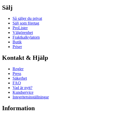
Sälj
Så säljer du privat
Sälj som företag
ProLister
Välgörenhet
Fraktkalkylatorn
Butik
Priser
Kontakt & Hjälp
Regler
Press
Säkerhet
FAQ
Vad är nytt?
Kundservice
Integritetsinställningar
Information