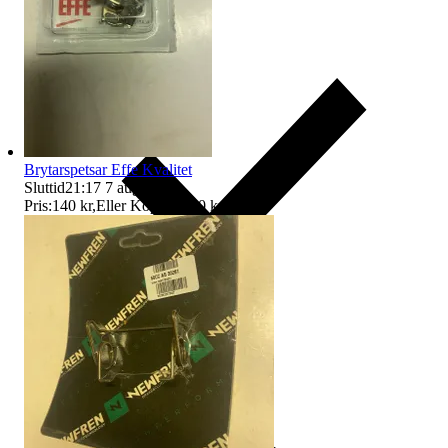
Brytarspetsar Effe Kvalitet
Sluttid
21:17
7 aug 21:17
.
Pris:
140 kr
,
Eller Köp nu
150 kr
,
.
Ersättning om du inte får din vara