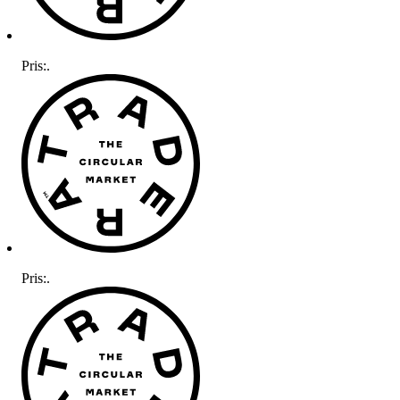
Pris:
.
Pris:
.