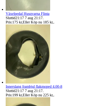
Växelpedal Husqvarna Flinta
Sluttid
21:17
7 aug 21:17
.
Pris:
175 kr
,
Eller Köp nu
185 kr
,
.
Innerslang framhjul flakmoped 4.00-8
Sluttid
21:17
7 aug 21:17
.
Pris:
199 kr
,
Eller Köp nu
225 kr
,
.