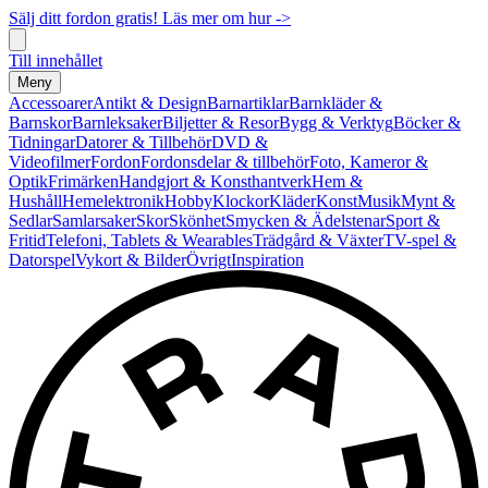
Sälj ditt fordon gratis! Läs mer om hur ->
Till innehållet
Meny
Accessoarer
Antikt & Design
Barnartiklar
Barnkläder &
Barnskor
Barnleksaker
Biljetter & Resor
Bygg & Verktyg
Böcker &
Tidningar
Datorer & Tillbehör
DVD &
Videofilmer
Fordon
Fordonsdelar & tillbehör
Foto, Kameror &
Optik
Frimärken
Handgjort & Konsthantverk
Hem &
Hushåll
Hemelektronik
Hobby
Klockor
Kläder
Konst
Musik
Mynt &
Sedlar
Samlarsaker
Skor
Skönhet
Smycken & Ädelstenar
Sport &
Fritid
Telefoni, Tablets & Wearables
Trädgård & Växter
TV-spel &
Datorspel
Vykort & Bilder
Övrigt
Inspiration