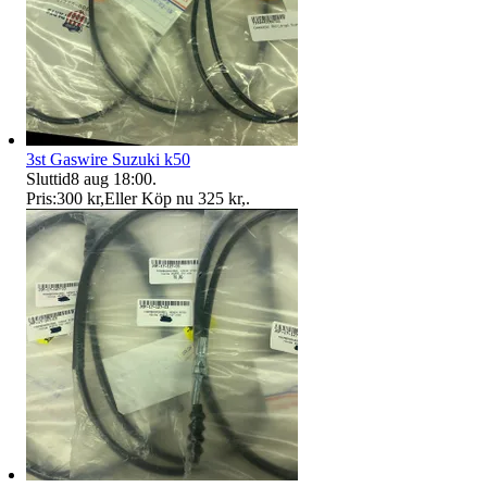
3st Gaswire Suzuki k50
Sluttid
8 aug 18:00
.
Pris:
300 kr
,
Eller Köp nu
325 kr
,
.