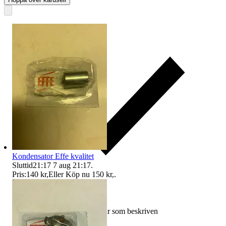
Kondensator Effe kvalitet
Sluttid
21:17
7 aug 21:17
.
Pris:
140 kr
,
Eller Köp nu
150 kr
,
.
Ersättning om varan inte är som beskriven