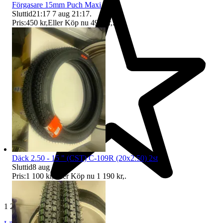
Förgasare 15mm Puch Maxi
Sluttid
21:17
7 aug 21:17
.
Pris:
450 kr
,
Eller Köp nu
495 kr
,
.
Däck 2.50 - 15 " (CST) C-109R (20x2.50) 2st
Sluttid
8 aug 11:27
.
Pris:
1 100 kr
,
Eller Köp nu
1 190 kr
,
.
1 218 omdömen