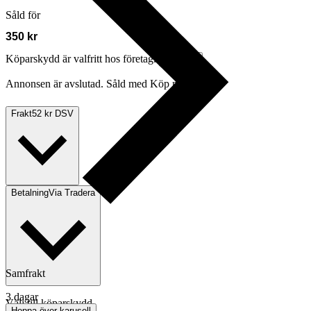
Såld för
350 kr
Köparskydd är valfritt hos företag.
Läs mer
Annonsen är avslutad. Såld med Köp nu.
Frakt
52 kr DSV
Betalning
Via Tradera
Samfrakt
3 dagar
Välj till köparskydd
Hoppa över karusell