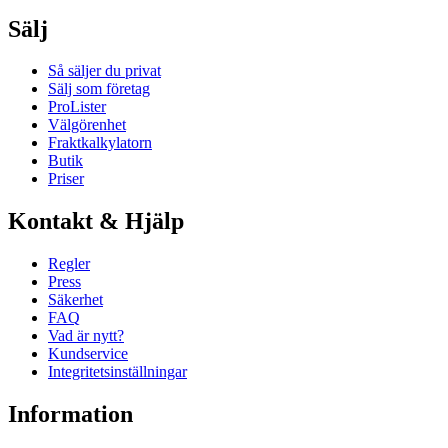
Sälj
Så säljer du privat
Sälj som företag
ProLister
Välgörenhet
Fraktkalkylatorn
Butik
Priser
Kontakt & Hjälp
Regler
Press
Säkerhet
FAQ
Vad är nytt?
Kundservice
Integritetsinställningar
Information