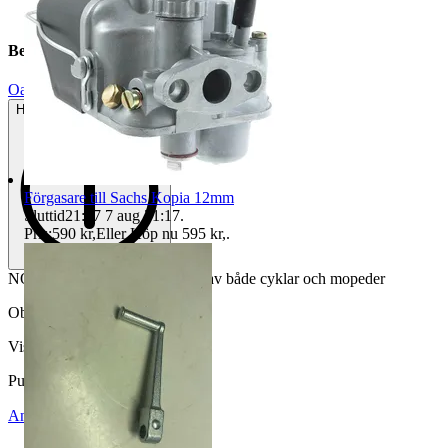
Beskrivning
Oanvänt
Helt ny och aldrig använd
Förgasare till Sachs Kopia 12mm
Sluttid
21:17
7 aug 21:17
.
Pris:
590 kr
,
Eller Köp nu
595 kr
,
.
NOS bromshylsa till äldre baknav både cyklar och mopeder
Objektnr
737 373 801
Visningar
217
Publicerad
21 jun 21:41
Anmäl
Sälj liknande