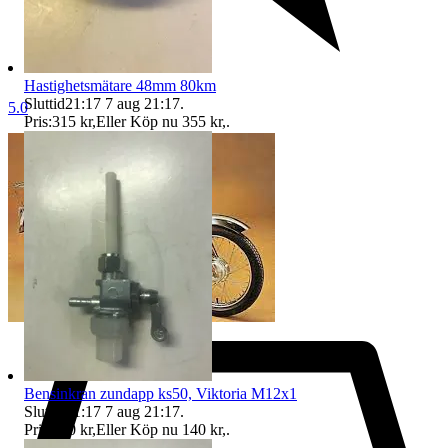
Hastighetsmätare 48mm 80km
Sluttid
21:17
7 aug 21:17
.
5.0
Pris:
315 kr
,
Eller Köp nu
355 kr
,
.
Bensinkran zundapp ks50, Viktoria M12x1
Sluttid
21:17
7 aug 21:17
.
Pris:
120 kr
,
Eller Köp nu
140 kr
,
.