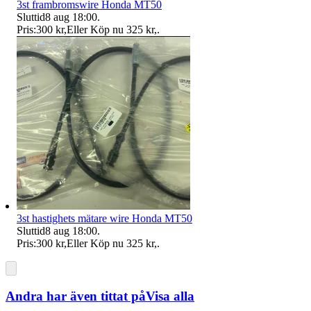
3st frambromswire Honda MT50
Sluttid
8 aug 18:00
.
Pris:
300 kr
,
Eller Köp nu
325 kr
,
.
3st hastighets mätare wire Honda MT50
Sluttid
8 aug 18:00
.
Pris:
300 kr
,
Eller Köp nu
325 kr
,
.
Andra har även tittat på
Visa alla