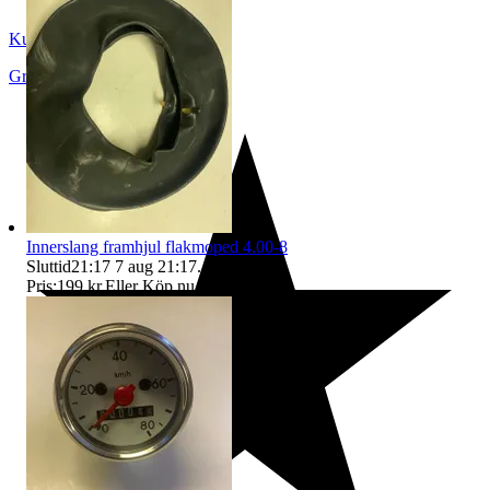
Kurtwillard2
Grängesberg
,
Sverige
Innerslang framhjul flakmoped 4.00-8
Sluttid
21:17
7 aug 21:17
.
Pris:
199 kr
,
Eller Köp nu
225 kr
,
.