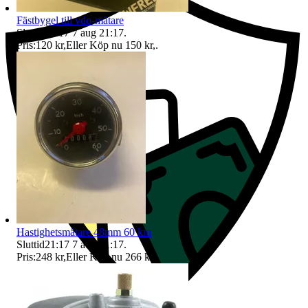
Fästbygel till vdo-mätare
Sluttid
21:17
7 aug 21:17
.
Pris:
120 kr
,
Eller Köp nu
150 kr
,
.
Hastighetsmätare 48mm 60 km
Sluttid
21:17
7 aug 21:17
.
Pris:
248 kr
,
Eller Köp nu
266 kr
,
.