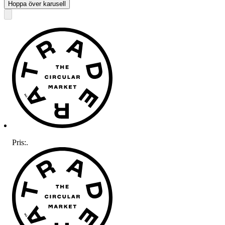
Hoppa över karusell
Pris:
.