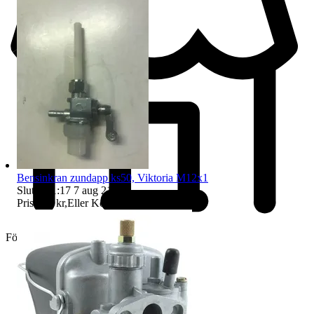
Bensinkran zundapp ks50, Viktoria M12x1
Sluttid
21:17
7 aug 21:17
.
Pris:
120 kr
,
Eller Köp nu
140 kr
,
.
Företag