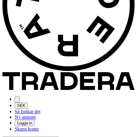
SEK
Så funkar det
Ny annons
Logga in
Skapa konto