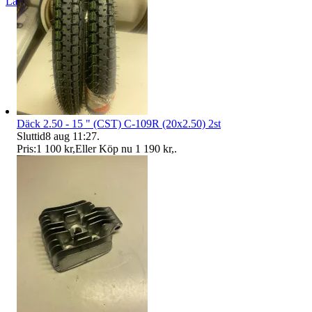
Läs omdömen
Följ
Däck 2.50 - 15 " (CST) C-109R (20x2.50) 2st
Sluttid
8 aug 11:27
.
Pris:
1 100 kr
,
Eller Köp nu
1 190 kr
,
.