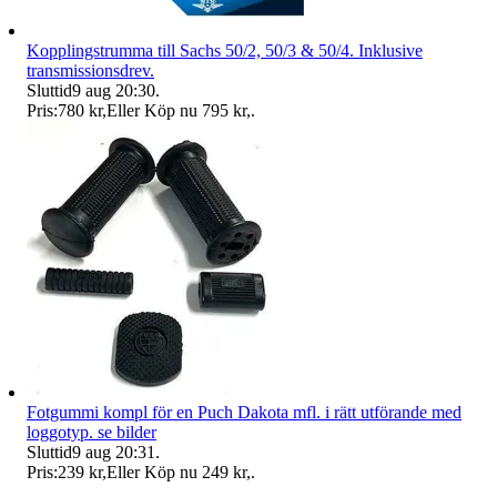
Kopplingstrumma till Sachs 50/2, 50/3 & 50/4. Inklusive
transmissionsdrev.
Sluttid
9 aug 20:30
.
Pris:
780 kr
,
Eller Köp nu
795 kr
,
.
Fotgummi kompl för en Puch Dakota mfl. i rätt utförande med
loggotyp. se bilder
Sluttid
9 aug 20:31
.
Pris:
239 kr
,
Eller Köp nu
249 kr
,
.