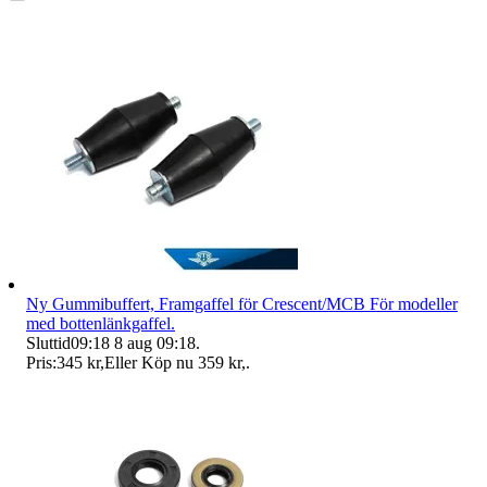
Ny Gummibuffert, Framgaffel för Crescent/MCB För modeller
med bottenlänkgaffel.
Sluttid
09:18
8 aug 09:18
.
Pris:
345 kr
,
Eller Köp nu
359 kr
,
.