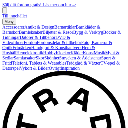
Sälj ditt fordon gratis! Läs mer om hur ->
Till innehållet
Meny
Accessoarer
Antikt & Design
Barnartiklar
Barnkläder &
Barnskor
Barnleksaker
Biljetter & Resor
Bygg & Verktyg
Böcker &
Tidningar
Datorer & Tillbehör
DVD &
Videofilmer
Fordon
Fordonsdelar & tillbehör
Foto, Kameror &
Optik
Frimärken
Handgjort & Konsthantverk
Hem &
Hushåll
Hemelektronik
Hobby
Klockor
Kläder
Konst
Musik
Mynt &
Sedlar
Samlarsaker
Skor
Skönhet
Smycken & Ädelstenar
Sport &
Fritid
Telefoni, Tablets & Wearables
Trädgård & Växter
TV-spel &
Datorspel
Vykort & Bilder
Övrigt
Inspiration