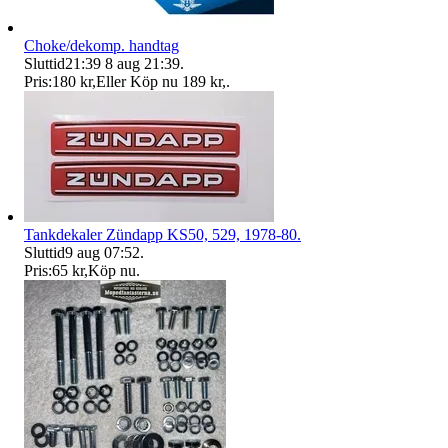
Choke/dekomp. handtag
Sluttid
21:39
8 aug 21:39
.
Pris:
180 kr
,
Eller Köp nu
189 kr
,
.
Tankdekaler Zündapp KS50, 529, 1978-80.
Sluttid
9 aug 07:52
.
Pris:
65 kr
,
Köp nu
.