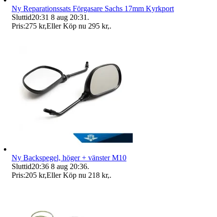
Ny Reparationssats Förgasare Sachs 17mm Kyrkport
Sluttid
20:31
8 aug 20:31
.
Pris:
275 kr
,
Eller Köp nu
295 kr
,
.
Ny Backspegel, höger + vänster M10
Sluttid
20:36
8 aug 20:36
.
Pris:
205 kr
,
Eller Köp nu
218 kr
,
.