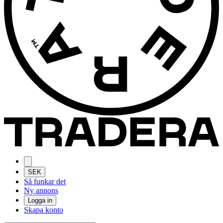
SEK
Så funkar det
Ny annons
Logga in
Skapa konto