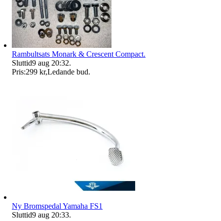
Rambultsats Monark & Crescent Compact.
Sluttid
9 aug 20:32
.
Pris:
299 kr
,
Ledande bud
.
Ny Bromspedal Yamaha FS1
Sluttid
9 aug 20:33
.